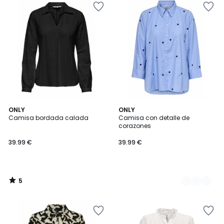
5
ONLY
2
ONLY
/
Camisa bordada calada
Camisa con detalle de
Colores
5
corazones
39.99 €
39.99 €
5
/
5