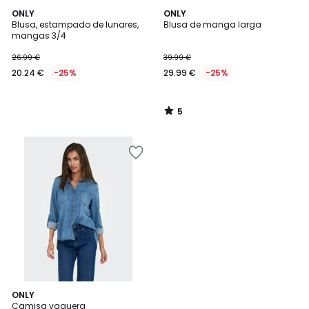
5
ONLY
ONLY
/
Blusa, estampado de lunares,
Blusa de manga larga
5
mangas 3/4
26.99 €
39.99 €
20.24 €
-25%
29.99 €
-25%
5
/
5
4,7
ONLY
/ 5
Camisa vaquera