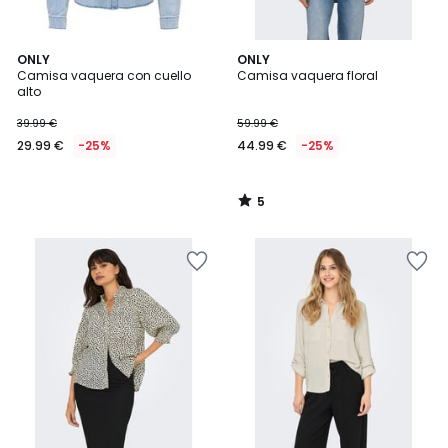
5
ONLY
ONLY
/
Camisa vaquera con cuello
Camisa vaquera floral
5
alto
39.99 €
59.99 €
29.99 €
-25%
44.99 €
-25%
5
/
5