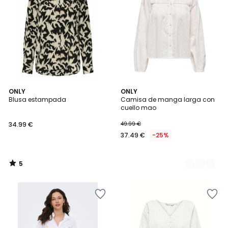
5
ONLY
2
ONLY
/
Blusa estampada
Camisa de manga larga con
Colores
5
cuello mao
34.99 €
49.99 €
37.49 €
-25%
5
/
5