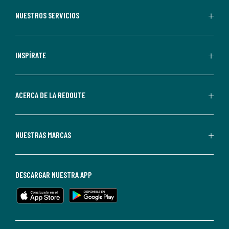
aceptas
recibir
NUESTROS SERVICIOS
comunicaciones
comerciales
personalizadas
INSPÍRATE
por
parte
de
ACERCA DE LA REDOUTE
La
Redoute.
Puedes
NUESTRAS MARCAS
darte
de
baja
DESCARGAR NUESTRA APP
en
cualquier
momento.
Para