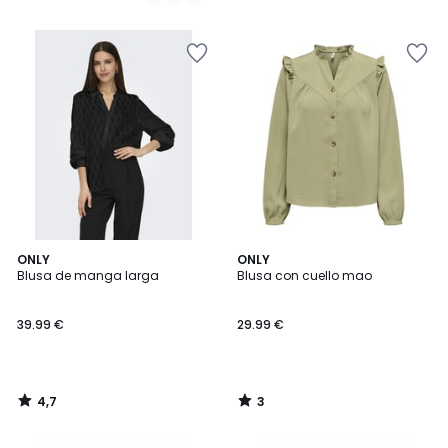
39.99
/
5
€
25%
descuento
aplicado.
4,7
3
ONLY
ONLY
/ 5
/
Blusa de manga larga
Blusa con cuello mao
5
39.99 €
29.99 €
4,7
3
/
/
5
5