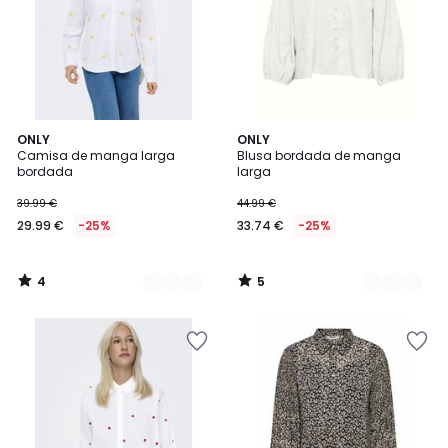
4
5
2
ONLY
2
ONLY
/
/
Camisa de manga larga
Blusa bordada de manga
Colores
Colores
5
5
bordada
larga
39.99 €
44.99 €
29.99 €
-25%
33.74 €
-25%
4
5
/
/
5
5