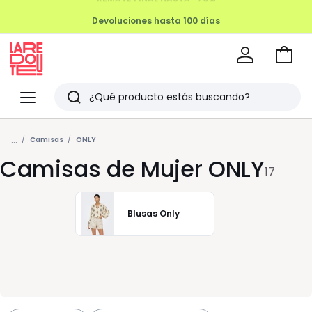
Devoluciones hasta 100 días
Ir
a
La
la
Redoute
Menu
Buscar
cesta
Últimos
...
artículos
Camisas
ONLY
Camisas de Mujer ONLY
vistos
17
Blusas Only