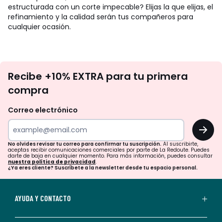
estructurada con un corte impecable? Elijas la que elijas, el
refinamiento y la calidad serán tus compañeros para
cualquier ocasión.
No
Recibe +10% EXTRA para tu primera
te
compra
olvides
revisar
Correo electrónico
tu
OK
correo
para
No olvides revisar tu correo para confirmar tu suscripción.
Al suscribirte,
aceptas recibir comunicaciones comerciales por parte de La Redoute. Puedes
confirmar
darte de baja en cualquier momento. Para más información, puedes consultar
nuestra política de privacidad
.
tu
¿Ya eres cliente? Suscríbete a la newsletter desde tu espacio personal.
suscripción.
Al
AYUDA Y CONTACTO
suscribirte,