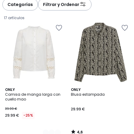
Categorías
Filtrar y Ordenar
17 artículos
4,6
2
ONLY
ONLY
/ 5
Camisa de manga larga con
Blusa estampada
Colores
cuello mao
29.99
39.99 €
29.99 €
€
29.99 €
-25%
en
lugar
de
4,6