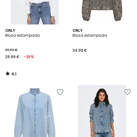
4,1
ONLY
ONLY
/ 5
Blusa estampada
Blusa estampada
39.99 €
34.99 €
29.99 €
-25%
4,1
/
5