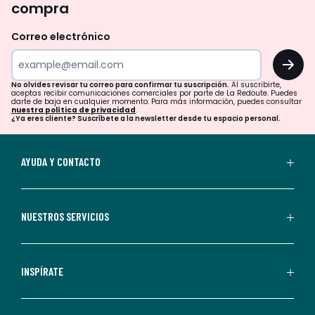
compra
olvides
revisar
Correo electrónico
tu
OK
correo
para
No olvides revisar tu correo para confirmar tu suscripción.
Al suscribirte,
aceptas recibir comunicaciones comerciales por parte de La Redoute. Puedes
confirmar
darte de baja en cualquier momento. Para más información, puedes consultar
nuestra política de privacidad
.
tu
¿Ya eres cliente? Suscríbete a la newsletter desde tu espacio personal.
suscripción.
Al
AYUDA Y CONTACTO
suscribirte,
aceptas
recibir
NUESTROS SERVICIOS
comunicaciones
comerciales
personalizadas
INSPÍRATE
por
parte