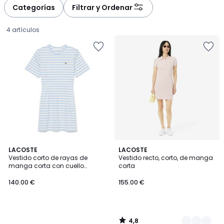
à
à
Categorías
Filtrar y Ordenar
gauche
droite
4 artículos
4,8
LACOSTE
3
LACOSTE
/ 5
Vestido corto de rayas de
Vestido recto, corto, de manga
Colores
manga corta con cuello
corta
140.00
redondo
140.00 €
155.00 €
€.
4,8