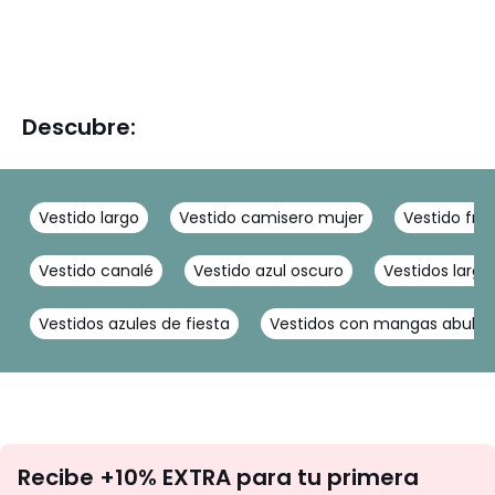
Descubre:
Vestido largo
Vestido camisero mujer
Vestido fru
Vestido canalé
Vestido azul oscuro
Vestidos largo
Vestidos azules de fiesta
Vestidos con mangas abullo
No
Recibe +10% EXTRA para tu primera
te