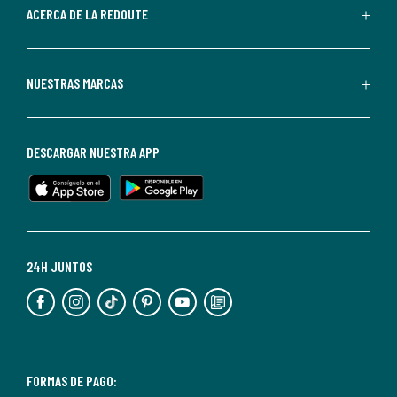
de
ACERCA DE LA REDOUTE
La
Redoute.
Puedes
NUESTRAS MARCAS
darte
de
baja
DESCARGAR NUESTRA APP
en
cualquier
momento.
Para
más
24H JUNTOS
información,
puedes
consultar
nuestra
<2>política
FORMAS DE PAGO: