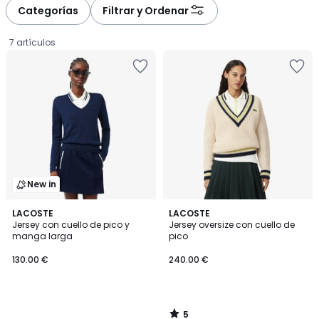
Categorías
Filtrar y Ordenar
7 artículos
New in
5
LACOSTE
LACOSTE
/
Jersey con cuello de pico y
Jersey oversize con cuello de
5
manga larga
pico
130.00
130.00 €
240.00 €
€.
5