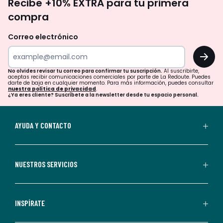
Recibe +10% EXTRA para tu primera
te
compra
olvides
revisar
Correo electrónico
tu
OK
correo
para
No olvides revisar tu correo para confirmar tu suscripción.
Al suscribirte,
aceptas recibir comunicaciones comerciales por parte de La Redoute. Puedes
confirmar
darte de baja en cualquier momento. Para más información, puedes consultar
nuestra política de privacidad
.
tu
¿Ya eres cliente? Suscríbete a la newsletter desde tu espacio personal.
suscripción.
Al
AYUDA Y CONTACTO
suscribirte,
aceptas
recibir
NUESTROS SERVICIOS
comunicaciones
comerciales
personalizadas
INSPÍRATE
por