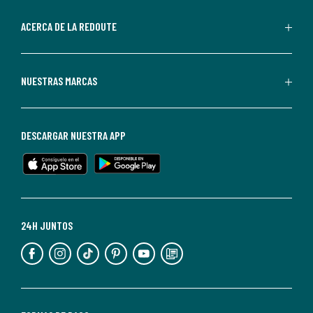
parte
de
ACERCA DE LA REDOUTE
La
Redoute.
Puedes
NUESTRAS MARCAS
darte
de
baja
DESCARGAR NUESTRA APP
en
cualquier
momento.
Para
más
24H JUNTOS
información,
puedes
consultar
nuestra