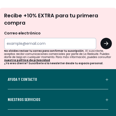
No
Recibe +10% EXTRA para tu primera
te
compra
olvides
revisar
Correo electrónico
tu
OK
correo
para
No olvides revisar tu correo para confirmar tu suscripción.
Al suscribirte,
aceptas recibir comunicaciones comerciales por parte de La Redoute. Puedes
confirmar
darte de baja en cualquier momento. Para más información, puedes consultar
nuestra política de privacidad
.
tu
¿Ya eres cliente? Suscríbete a la newsletter desde tu espacio personal.
suscripción.
Al
AYUDA Y CONTACTO
suscribirte,
aceptas
recibir
NUESTROS SERVICIOS
comunicaciones
comerciales