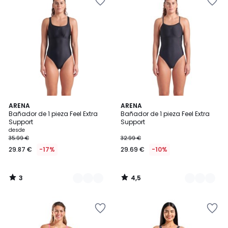
3
4,5
2
ARENA
2
ARENA
/
/ 5
Bañador de 1 pieza Feel Extra
Bañador de 1 pieza Feel Extra
Colores
Colores
5
Support
Support
desde
35.99 €
32.99 €
29.87 €
-17%
29.69 €
-10%
3
4,5
/
/
5
5