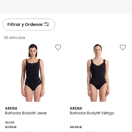
Filtrar y Ordenar
25 artículos
4,7
4,6
2
ARENA
ARENA
/ 5
/ 5
Bañador Bodylift Jewel
Bañador Bodylift Vértigo
Colores
Precio
desde
67.99 €
66.99 €
a