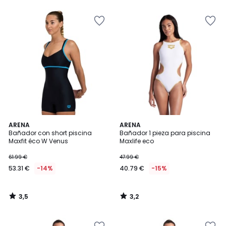
5
3,5
3,2
ARENA
ARENA
/ 5
/ 5
Bañador con short piscina
Bañador 1 pieza para piscina
Maxfit éco W Venus
Maxlife eco
61.99 €
47.99 €
53.31 €
-14%
40.79 €
-15%
3,5
3,2
/
/
5
5