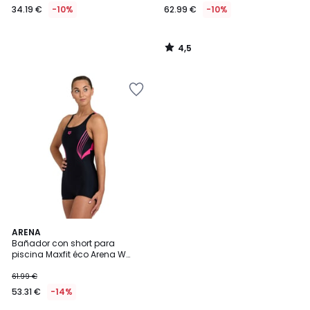
34.19 €
-10%
62.99 €
-10%
4,5
/
5
5
ARENA
/
Bañador con short para
5
piscina Maxfit éco Arena W
Kaori
61.99 €
53.31 €
-14%