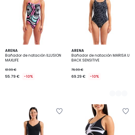
ARENA
2
ARENA
Bañador de natación ILLUSION
Bañador de natación MARISA U
Colores
MAXLIFE
BACK SENSITIVE
61.99 €
76.99 €
55.79 €
-10%
69.29 €
-10%