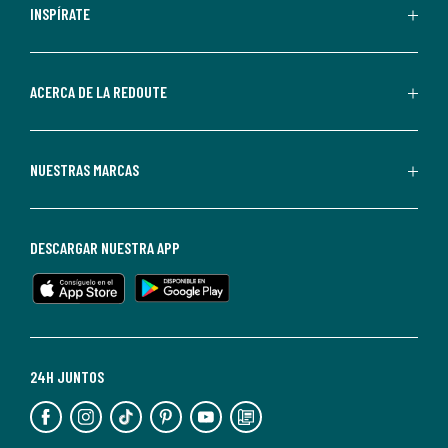
personalizadas
INSPÍRATE
por
parte
de
ACERCA DE LA REDOUTE
La
Redoute.
Puedes
NUESTRAS MARCAS
darte
de
baja
DESCARGAR NUESTRA APP
en
cualquier
momento.
Para
más
24H JUNTOS
información,
puedes