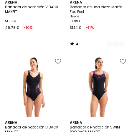
4
ARENA
2
ARENA
/
Bañador de natación V BACK
Bañador de una pieza Maxfit
Colores
5
MAXFIT
Eco Feel
desde
51.99 €
34.99 €
46.79 €
-10%
31.14 €
-11%
4
/
5
ARENA
2
ARENA
Bañador de natación U BACK
Bañador de natación SWIM
Colores
MAXLIFE
PRO BACK MAXFIT