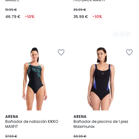
51.99 €
39.99 €
46.79 €
-10%
35.99 €
-10%
4,5
ARENA
ARENA
/ 5
Bañador de natación KIKKO
Bañador de piscina de 1 piez
MAXFIT
Maximurax
37.99 €
69.99 €