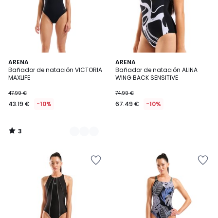
3
2
ARENA
ARENA
/
Bañador de natación VICTORIA
Bañador de natación ALINA
Colores
5
MAXLIFE
WING BACK SENSITIVE
47.99 €
74.99 €
43.19 €
-10%
67.49 €
-10%
3
/
5