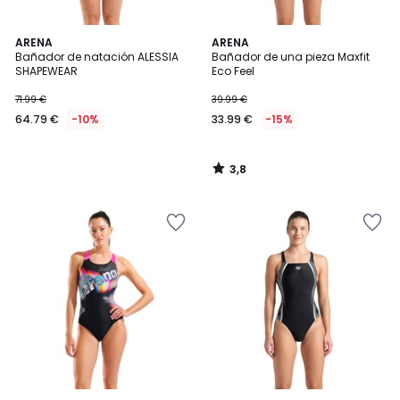
3,8
ARENA
ARENA
/ 5
Bañador de natación ALESSIA
Bañador de una pieza Maxfit
SHAPEWEAR
Eco Feel
71.99 €
39.99 €
64.79 €
-10%
33.99 €
-15%
3,8
/
5