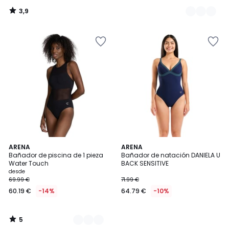
3,9
/
5
5
2
ARENA
ARENA
/
Bañador de piscina de 1 pieza
Bañador de natación DANIELA U
Colores
5
Water Touch
BACK SENSITIVE
desde
69.99 €
71.99 €
60.19 €
-14%
64.79 €
-10%
5
/