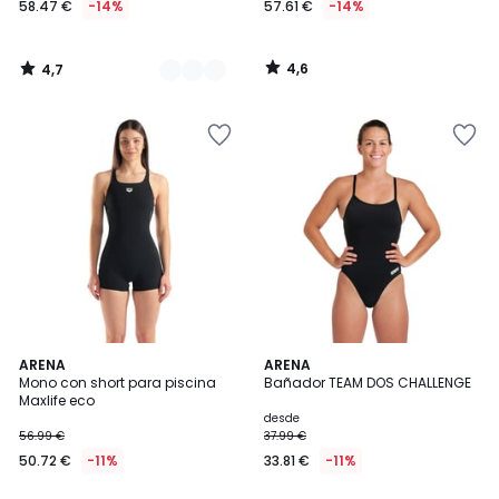
58.47 €
-14%
57.61 €
-14%
partir
de
58.47
4,6
4,7
€
/
/
5
5
en
lugar
de
67.99
€
14%
descuento
aplicado.
3,9
ARENA
3
ARENA
/ 5
Mono con short para piscina
Bañador TEAM DOS CHALLENGE
Colores
Maxlife eco
desde
56.99 €
37.99 €
50.72 €
-11%
33.81 €
-11%