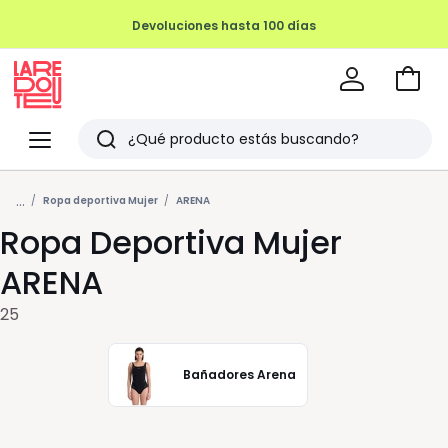
Devoluciones hasta 100 días
Ir
a
La
la
Redoute
Menu
Buscar
cesta
Últimos
...
artículos
Ropa deportiva Mujer
ARENA
Ropa Deportiva Mujer
vistos
ARENA
25
Bañadores Arena