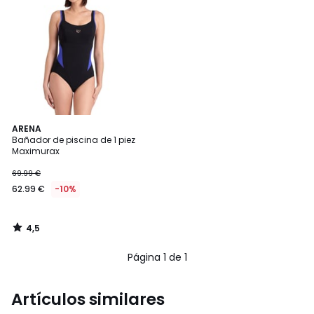
4,5
ARENA
/ 5
Bañador de piscina de 1 piez
Maximurax
69.99 €
62.99 €
-10%
4,5
/
5
Página 1 de 1
Artículos similares