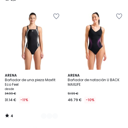
/
5
4
2
ARENA
ARENA
/
Bañador de una pieza Maxfit
Bañador de natación U BACK
Colores
5
Eco Feel
MAXLIFE
desde
34.99 €
51.99 €
31.14 €
-11%
46.79 €
-10%
4
/
5