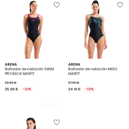
2
ARENA
ARENA
Bañador de natación SWIM
Bañador de natación KIKKO
Colores
PRO BACK MAXFIT
MAXFIT
39.99 €
37.99 €
35.99 €
-10%
34.19 €
-10%