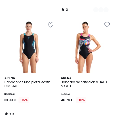
3
/
5
3,8
ARENA
ARENA
/ 5
Bañador de una pieza Maxfit
Bañador de natación V BACK
Eco Feel
MAXFIT
39.99 €
51.99 €
33.99 €
-15%
46.79 €
-10%
3,8