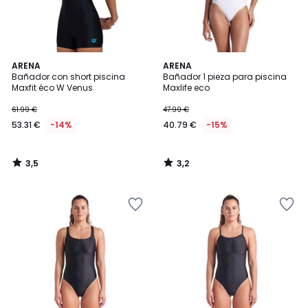
3,5
3,2
ARENA
ARENA
/ 5
/ 5
Bañador con short piscina
Bañador 1 pieza para piscina
Maxfit éco W Venus
Maxlife eco
61.99 €
47.99 €
53.31 €
-14%
40.79 €
-15%
3,5
3,2
/
/
5
5