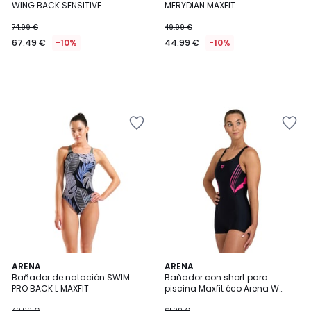
WING BACK SENSITIVE
MERYDIAN MAXFIT
74.99 €
49.99 €
67.49 €
-10%
44.99 €
-10%
5
ARENA
ARENA
/
Bañador de natación SWIM
Bañador con short para
5
PRO BACK L MAXFIT
piscina Maxfit éco Arena W
Kaori
49.99 €
61.99 €