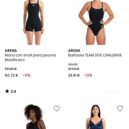
€
14%
descuento
aplicado.
3,9
ARENA
3
ARENA
/ 5
Mono con short para piscina
Bañador TEAM DOS CHALLENGE
Colores
Maxlife eco
desde
56.99 €
37.99 €
50.72 €
-11%
33.81 €
-11%
3,9
/
5