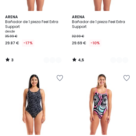
3
4,5
2
ARENA
2
ARENA
/
/ 5
Bañador de 1 pieza Feel Extra
Bañador de 1 pieza Feel Extra
Colores
Colores
5
Support
Support
desde
35.99 €
32.99 €
29.87 €
-17%
29.69 €
-10%
3
4,5
/
/
5
5