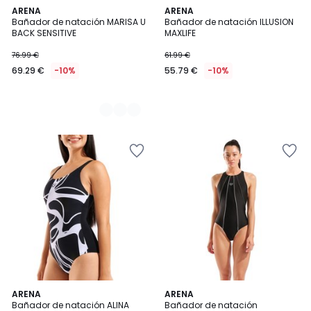
2
ARENA
ARENA
Bañador de natación MARISA U
Bañador de natación ILLUSION
Colores
BACK SENSITIVE
MAXLIFE
76.99 €
61.99 €
69.29 €
-10%
55.79 €
-10%
ARENA
ARENA
Bañador de natación ALINA
Bañador de natación