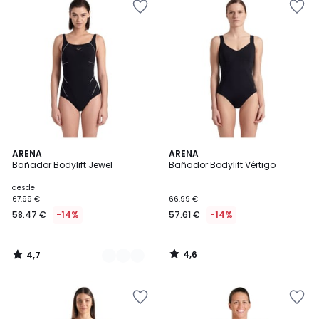
4,7
4,6
2
ARENA
ARENA
/ 5
/ 5
Bañador Bodylift Jewel
Bañador Bodylift Vértigo
Colores
Precio
desde
67.99 €
66.99 €
a
58.47 €
-14%
57.61 €
-14%
partir
de
58.47
4,6
4,7
€
/
/
5
5
en
lugar
de
67.99