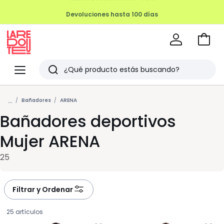
Devoluciones hasta 100 días
Ir
a
La
la
Redoute
Menu
Buscar
cesta
Últimos
...
artículos
Bañadores
ARENA
Bañadores deportivos
vistos
Mujer ARENA
25
Filtrar y Ordenar
25 artículos