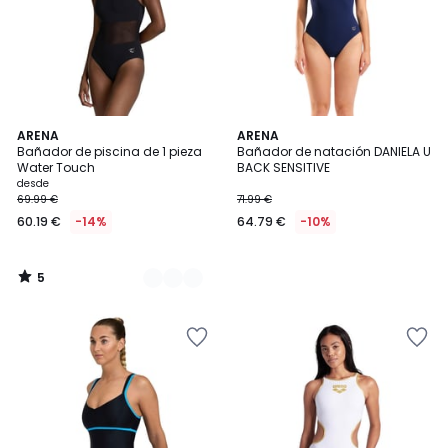
5
2
ARENA
ARENA
/
Bañador de piscina de 1 pieza
Bañador de natación DANIELA U
Colores
5
Water Touch
BACK SENSITIVE
desde
69.99 €
71.99 €
60.19 €
-14%
64.79 €
-10%
5
/
5