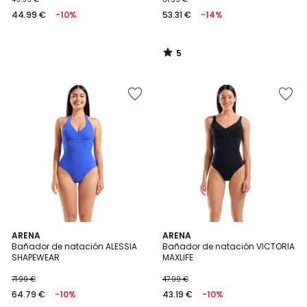
44.99 €
-10%
53.31 €
-14%
5
/
5
3
ARENA
2
ARENA
/
Bañador de natación ALESSIA
Bañador de natación VICTORIA
Colores
5
SHAPEWEAR
MAXLIFE
71.99 €
47.99 €
64.79 €
-10%
43.19 €
-10%