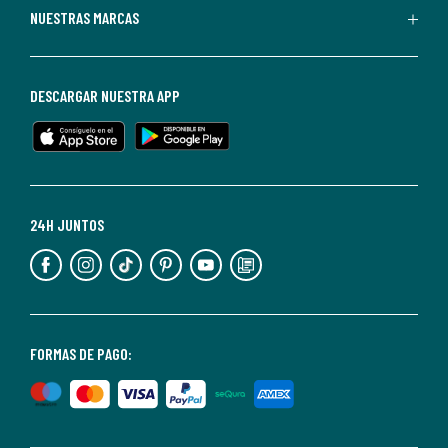
Puedes
NUESTRAS MARCAS
darte
de
baja
DESCARGAR NUESTRA APP
en
cualquier
momento.
Para
más
24H JUNTOS
información,
puedes
consultar
nuestra
<2>política
FORMAS DE PAGO:
de
privacidad</2>.