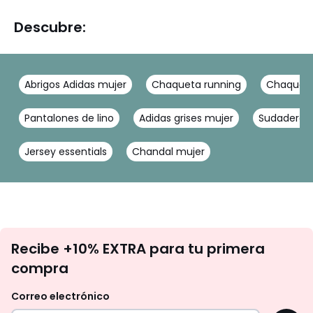
Descubre:
Abrigos Adidas mujer
Chaqueta running
Chaqueta
Pantalones de lino
Adidas grises mujer
Sudadera A
Jersey essentials
Chandal mujer
No
Recibe +10% EXTRA para tu primera
te
compra
olvides
revisar
Correo electrónico
tu