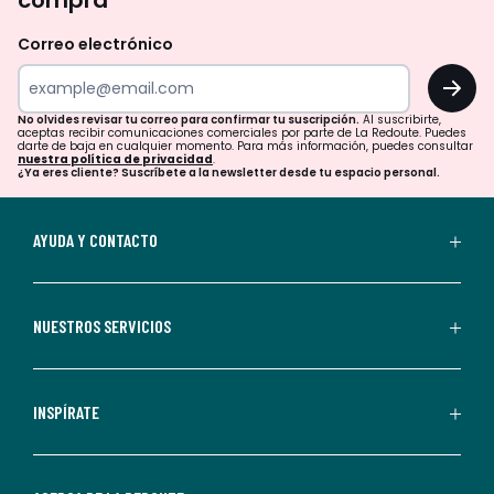
compra
olvides
revisar
Correo electrónico
tu
OK
correo
para
No olvides revisar tu correo para confirmar tu suscripción.
Al suscribirte,
aceptas recibir comunicaciones comerciales por parte de La Redoute. Puedes
confirmar
darte de baja en cualquier momento. Para más información, puedes consultar
nuestra política de privacidad
.
tu
¿Ya eres cliente? Suscríbete a la newsletter desde tu espacio personal.
suscripción.
Al
AYUDA Y CONTACTO
suscribirte,
aceptas
recibir
NUESTROS SERVICIOS
comunicaciones
comerciales
personalizadas
INSPÍRATE
por
parte