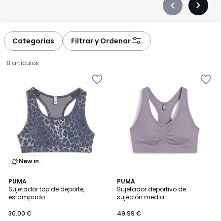
Précédent
Suivan
-
-
défiler
défiler
à
à
Categorías
Filtrar y Ordenar
gauche
droite
8 artículos
New in
PUMA
PUMA
Sujetador top de deporte,
Sujetador deportivo de
estampado
sujeción media
30.00
30.00 €
49.99 €
€.