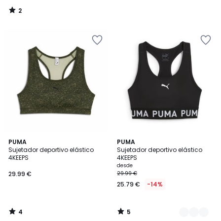
2
/
5
4
5
PUMA
2
PUMA
/
/
Sujetador deportivo elástico
Sujetador deportivo elástico
Colores
5
5
4KEEPS
4KEEPS
desde
29.99 €
29.99 €
25.79 €
-14%
4
5
/
/