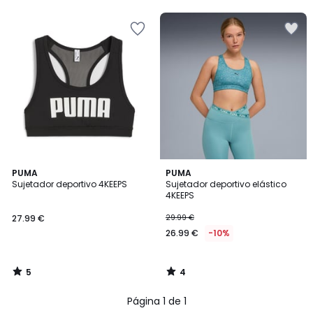
5
5
5
4
PUMA
PUMA
/
/
Sujetador deportivo 4KEEPS
Sujetador deportivo elástico
5
5
4KEEPS
27.99 €
29.99 €
26.99 €
-10%
5
4
/
/
5
5
Página 1 de 1