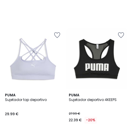
2
PUMA
PUMA
/
Sujetador top deportivo
Sujetador deportivo 4KEEPS
5
29.99 €
27.99 €
22.39 €
-20%