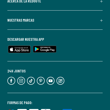
de
ACERCA DE LA REDOUTE
La
Redoute.
Puedes
NUESTRAS MARCAS
darte
de
baja
DESCARGAR NUESTRA APP
en
cualquier
momento.
Para
más
24H JUNTOS
información,
puedes
consultar
nuestra
<2>política
FORMAS DE PAGO:
de