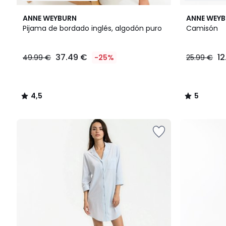
4,5
5
ANNE WEYBURN
ANNE WEY
/ 5
/
Pijama de bordado inglés, algodón puro
Camisón
5
37.49
37.49 €
12
49.99 €
-25%
25.99 €
€
en
lugar
de
4,5
5
49.99
/
/
€
5
5
25%
descuento
aplicado.