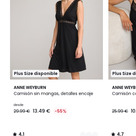
Plus Size disponible
Plus Size 
2
4,1
4,7
ANNE WEYBURN
ANNE WEY
Colores
/ 5
/ 5
Camisón sin mangas, detalles encaje
Camisón co
desde
13.49 €
10
29.99 €
-55%
25.99 €
4,1
4,7