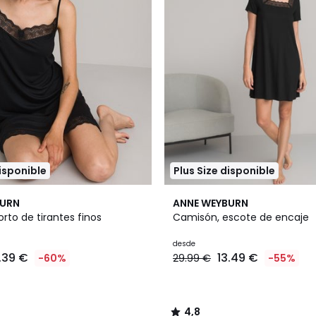
disponible
Plus Size disponible
2
4,8
BURN
ANNE WEYBURN
Colores
/ 5
rto de tirantes finos
Camisón, escote de encaje
desde
.39 €
13.49 €
-60%
29.99 €
-55%
4,8