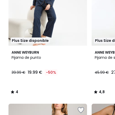
Plus Size disponible
Plus Size 
4
4,8
ANNE WEYBURN
ANNE WEY
/
/ 5
Pijama de punto
Pijama de 
5
19.99 €
2
39.99 €
-50%
45.99 €
4
4,8
/
/
5
5