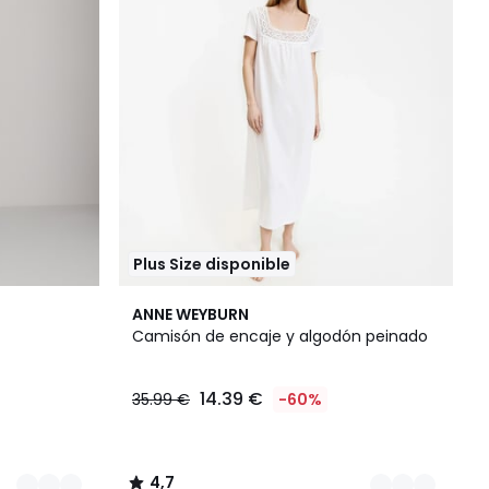
Plus Size disponible
2
4,7
ANNE WEYBURN
Colores
/ 5
Camisón de encaje y algodón peinado
14.39 €
35.99 €
-60%
4,7