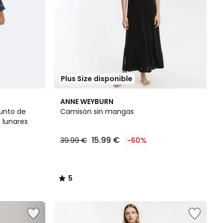
Plus Size disponible
5
ANNE WEYBURN
/
unto de
Camisón sin mangas
5
 lunares
15.99 €
39.99 €
-60%
5
/
5