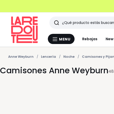
Buscar
Últimos
Rebajas
New 
MENU
Menu
artículos
La
Redoute
vistos
Anne Weyburn
Lencería
Noche
Camisones y Pij
Camisones Anne Weyburn
48