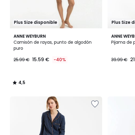
Plus Size disponible
Plus Size 
4,5
ANNE WEYBURN
ANNE WEY
/ 5
Camisón de rayas, punto de algodón
Pijama de 
puro
15.59 €
2
25.99 €
-40%
39.99 €
4,5
/
5