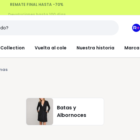
Devoluciones hasta 100 días
M
e
L
Collection
Vuelta al cole
Nuestra historia
Marca
R
+
amas
Batas y
Albornoces