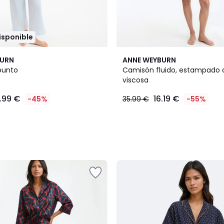
disponible
BURN
ANNE WEYBURN
punto
Camisón fluido, estampado d
viscosa
1.99 €
16.19 €
-45%
35.99 €
-55%