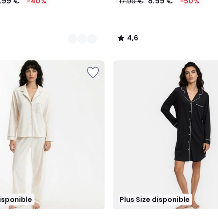
7.99 €
8.99 €
-40%
17.99 €
-50%
4,6
/
5
disponible
Plus Size disponible