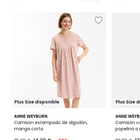
/
/
5
5
Plus Size disponible
Plus Size 
4,9
2
4,8
ANNE WEYBURN
ANNE WEY
/ 5
Colores
/ 5
Camisón estampado de algodón,
Camisón c
manga corta
popelina a