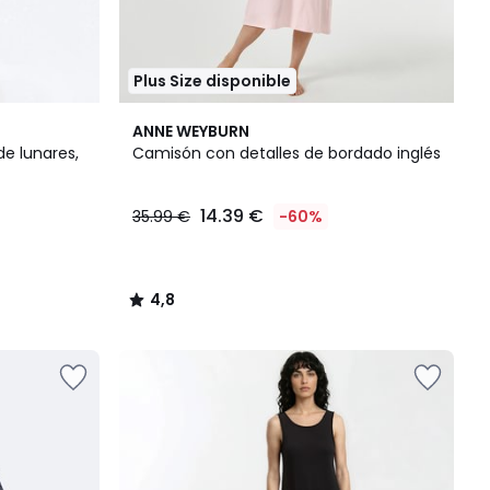
Plus Size disponible
4,8
ANNE WEYBURN
/ 5
e lunares,
Camisón con detalles de bordado inglés
14.39 €
35.99 €
-60%
4,8
/
5