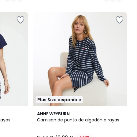
/
5
Plus Size disponible
3
4,7
ANNE WEYBURN
Colores
/ 5
rayas
Camisón de punto de algodón a rayas