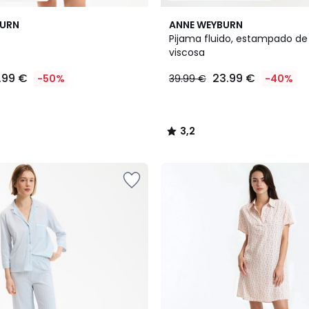
3,2
BURN
ANNE WEYBURN
/ 5
Pijama fluido, estampado de 
viscosa
.99 €
23.99 €
-50%
39.99 €
-40%
3,2
/
5