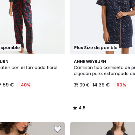
disponible
Plus Size disponible
4,5
BURN
ANNE WEYBURN
/ 5
satén con estampado floral
Camisón tipo camiseta de p
algodón puro, estampado de
7.59 €
14.39 €
-40%
35.99 €
-60%
4,5
/
5