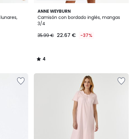
4
ANNE WEYBURN
/
lunares,
Camisón con bordado inglés, mangas
5
3/4
22.67 €
35.99 €
-37%
4
/
5