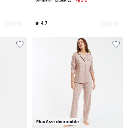
12.99 €
25.99 €
-50%
4,7
/
5
Plus Size disponible