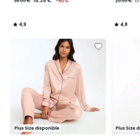
14.39 €
1
35.99 €
-60%
29.99 €
4,9
4,8
/
/
5
5
Plus Size disponible
Plus Size 