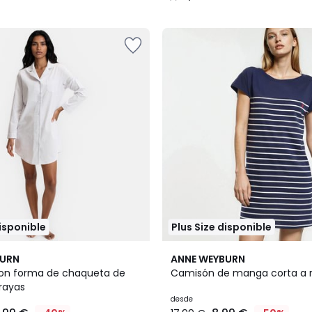
/
5
disponible
Plus Size disponible
3
4,6
BURN
ANNE WEYBURN
Colores
/ 5
on forma de chaqueta de
Camisón de manga corta a 
 rayas
desde