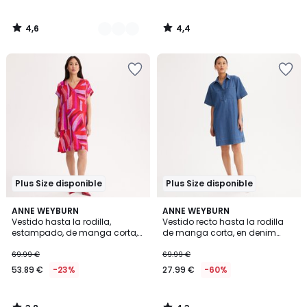
4,6
4,4
/
/
5
5
Plus Size disponible
Plus Size disponible
3,8
4,3
ANNE WEYBURN
ANNE WEYBURN
/ 5
/ 5
Vestido hasta la rodilla,
Vestido recto hasta la rodilla
estampado, de manga corta,
de manga corta, en denim
en viscosa
claro
69.99 €
69.99 €
53.89 €
-23%
27.99 €
-60%