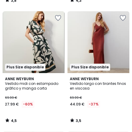
3,8
4,3
/
/
5
5
Plus Size disponible
Plus Size disponible
4,5
3,5
ANNE WEYBURN
ANNE WEYBURN
/ 5
/ 5
Vestido midi con estampado
Vestido largo con tirantes finos
gráfico y manga corta
en viscosa
69.99 €
69.99 €
27.99 €
-60%
44.09 €
-37%
4,5
3,5
/
/
5
5