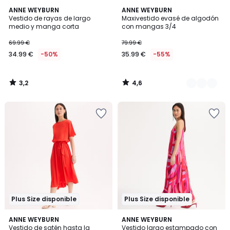
3,2
4,6
ANNE WEYBURN
2
ANNE WEYBURN
/ 5
/ 5
Vestido de rayas de largo
Maxivestido evasé de algodón
Colores
medio y manga corta
con mangas 3/4
69.99 €
79.99 €
34.99 €
-50%
35.99 €
-55%
3,2
4,6
/
/
5
5
Plus Size disponible
Plus Size disponible
5
4,7
ANNE WEYBURN
ANNE WEYBURN
/
/ 5
Vestido de satén hasta la
Vestido largo estampado con