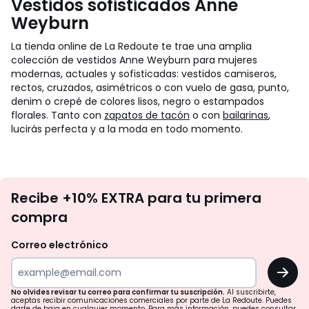
Vestidos sofisticados Anne
Weyburn
La tienda online de La Redoute te trae una amplia
colección de vestidos Anne Weyburn para mujeres
modernas, actuales y sofisticadas: vestidos camiseros,
rectos, cruzados, asimétricos o con vuelo de gasa, punto,
denim o crepé de colores lisos, negro o estampados
florales. Tanto con
zapatos de tacón
o con
bailarinas
,
lucirás perfecta y a la moda en todo momento.
No
Recibe +10% EXTRA para tu primera
te
compra
olvides
revisar
Correo electrónico
tu
OK
correo
para
No olvides revisar tu correo para confirmar tu suscripción.
Al suscribirte,
aceptas recibir comunicaciones comerciales por parte de La Redoute. Puedes
darte de baja en cualquier momento. Para más información, puedes consultar