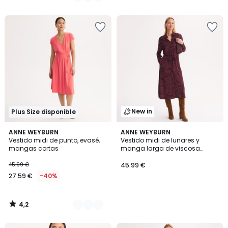
59.99
/
/
5
5
€
60%
descuento
aplicado.
New in
Plus Size disponible
4,2
2
ANNE WEYBURN
ANNE WEYBURN
/ 5
Vestido midi de punto, evasé,
Vestido midi de lunares y
Colores
mangas cortas
manga larga de viscosa
elástica
45.99 €
45.99 €
27.59 €
-40%
4,2
/
5