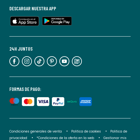
baja
DESCARGAR NUESTRA APP
en
cualquier
momento.
Para
más
24H JUNTOS
información,
puedes
consultar
nuestra
<2>política
FORMAS DE PAGO:
de
privacidad</2>.
Condiciones generales de venta
Politica de cookies
Politica de
privacidad
*Condiciones de la oferta en la web
Gestionar mis