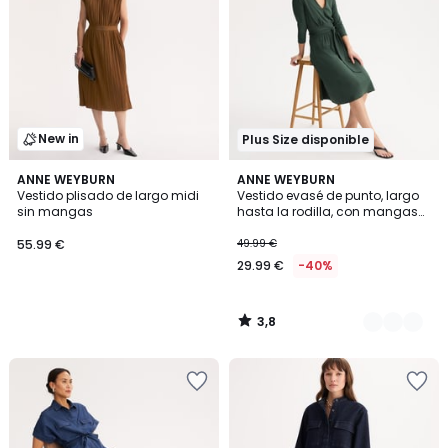
New in
Plus Size disponible
3,8
ANNE WEYBURN
2
ANNE WEYBURN
/ 5
Vestido plisado de largo midi
Vestido evasé de punto, largo
Colores
sin mangas
hasta la rodilla, con mangas
3/4
55.99 €
49.99 €
29.99 €
-40%
3,8
/
5