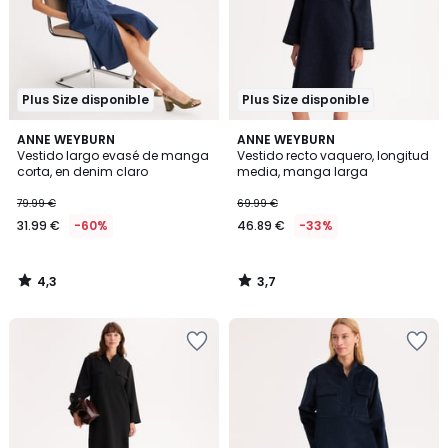
Plus Size disponible
Plus Size disponible
4,3
3,7
ANNE WEYBURN
ANNE WEYBURN
/ 5
/ 5
Vestido largo evasé de manga
Vestido recto vaquero, longitud
corta, en denim claro
media, manga larga
79.99 €
69.99 €
31.99 €
-60%
46.89 €
-33%
4,3
3,7
/
/
5
5