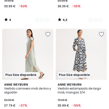
79.99 €
55.99 €
39.99 €
-50%
36.39 €
-35%
4
4,3
/
/
5
5
Plus Size disponible
Plus Size disponible
4,6
4,4
2
ANNE WEYBURN
ANNE WEYBURN
/ 5
/ 5
Vestido camisero midi de lino y
Vestido estampado de largo
Colores
algodón
midi, mangas 3/4
59.99 €
79.99 €
37.79 €
-37%
35.99 €
-55%