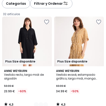
à
à
Categorías
Filtrar y Ordenar
gauche
droite
32 artículos
Plus Size disponible
Plus Size disponible
4,3
4,3
2
ANNE WEYBURN
ANNE WEYBURN
/ 5
/ 5
Vestido recto, largo midi de
Vestido evasé, estampado
Colores
algodón
gráfico, largo midi, manga
23.99
corta
59.99 €
69.99 €
€
23.99 €
-60%
34.99 €
-50%
en
lugar
de
4,3
4,3