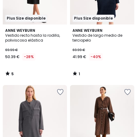
Plus Size disponible
Plus Size disponible
5
1
ANNE WEYBURN
ANNE WEYBURN
/
/
Vestido recto hasta la rodilla,
Vestido de largo medio de
5
5
poliviscosa elástica
terciopelo
69.99 €
69.99 €
50.39 €
-28%
41.99 €
-40%
5
1
/
/
5
5