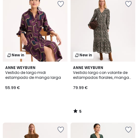
New in
New in
5
ANNE WEYBURN
ANNE WEYBURN
/
Vestido de largo midi
Vestido largo con volante de
5
estampado de manga larga
estampados florales, manga
larga
55.99 €
79.99 €
5
/
5