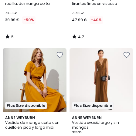
5
rodilla, de manga corta
tirantes finos en viscosa
79.99 €
79.99 €
39.99 €
-50%
47.99 €
-40%
5
4,7
/
/
5
5
Plus Size disponible
Plus Size disponible
4
4,3
2
ANNE WEYBURN
2
ANNE WEYBURN
/
/ 5
Vestido de manga corta con
Vestido evasé, largo y sin
Colores
Colores
5
cuello en pico y largo midi
mangas
desde