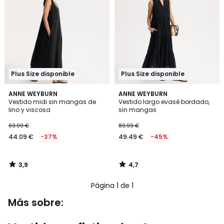
Plus Size disponible
Plus Size disponible
3,9
4,7
ANNE WEYBURN
ANNE WEYBURN
/ 5
/ 5
Vestido midi sin mangas de
Vestido largo evasé bordado,
lino y viscosa
sin mangas
69.99 €
89.99 €
44.09 €
-37%
49.49 €
-45%
3,9
4,7
/
/
5
5
Página 1 de 1
Más sobre: