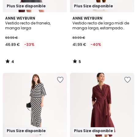
Plus Size disponible
Plus Size disponible
4
5
ANNE WEYBURN
ANNE WEYBURN
/
/
Vestido recto de franela,
Vestido recto de largo midi de
5
5
manga larga
manga larga, estampado
gráfico
69.99 €
69.99 €
46.89 €
-33%
41.99 €
-40%
4
5
/
/
5
5
Plus Size disponible
Plus Size disponible