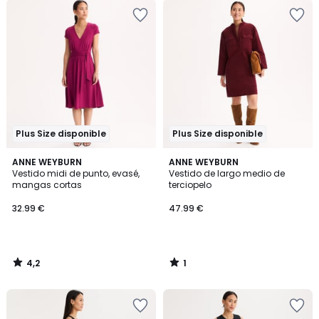
Plus Size disponible
Plus Size disponible
4,2
1
ANNE WEYBURN
ANNE WEYBURN
/ 5
/
Vestido midi de punto, evasé,
Vestido de largo medio de
5
mangas cortas
terciopelo
32.99 €
47.99 €
4,2
1
/
/
5
5