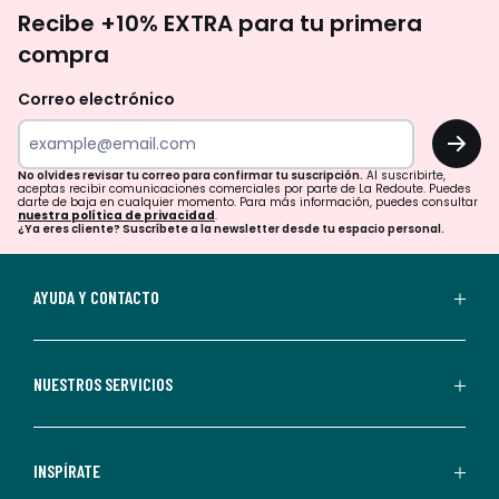
No
Recibe +10% EXTRA para tu primera
te
compra
olvides
revisar
Correo electrónico
tu
OK
correo
para
No olvides revisar tu correo para confirmar tu suscripción.
Al suscribirte,
aceptas recibir comunicaciones comerciales por parte de La Redoute. Puedes
confirmar
darte de baja en cualquier momento. Para más información, puedes consultar
nuestra política de privacidad
.
tu
¿Ya eres cliente? Suscríbete a la newsletter desde tu espacio personal.
suscripción.
Al
AYUDA Y CONTACTO
suscribirte,
aceptas
recibir
NUESTROS SERVICIOS
comunicaciones
comerciales
personalizadas
INSPÍRATE
por