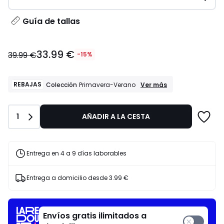
Guía de tallas
33.99
33.99 €
€
39.99 €
-15%
en
lugar
de
REBAJAS
REBAJAS
Ver más
Colección
Primavera-Verano
Colección
39.99
Primavera-
€
Verano
15%
Cantidad
1
AÑADIR A LA CESTA
descuento
aplicado.
Entrega en 4 a 9 días laborables
Entrega a domicilio desde
3.99 €
Envíos gratis ilimitados a