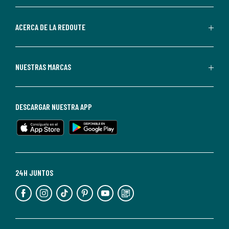
parte
de
ACERCA DE LA REDOUTE
La
Redoute.
Puedes
NUESTRAS MARCAS
darte
de
baja
DESCARGAR NUESTRA APP
en
cualquier
momento.
Para
más
24H JUNTOS
información,
puedes
consultar
nuestra