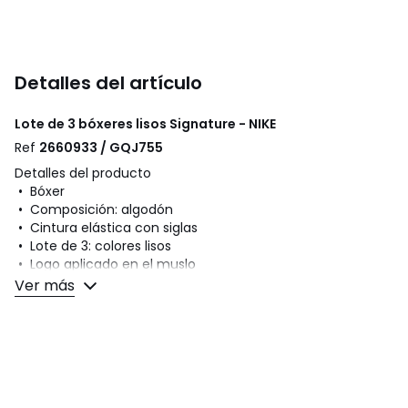
Detalles del artículo
Lote de 3 bóxeres lisos Signature - NIKE
Ref
2660933 / GQJ755
Detalles del producto
• Bóxer
• Composición: algodón
• Cintura elástica con siglas
• Lote de 3: colores lisos
• Logo aplicado en el muslo
Ver más
Composición y cuidados
• 95 % algodón, 5 % elastán
• Para su cuidado, te recomendamos seguir los consejos
indicados en la etiqueta