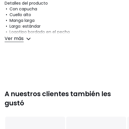
Detalles del producto
• Con capucha
• Cuello alto
• Manga larga
• Largo: estándar
• Logotipo bordado en el pecho
• Bolsillo ventral
Ver más
• Acabados de punto elástico
Composición y cuidados
• Tejido principal: 100 % algodón
• Tejido secundario: 98% algodón, 2% elastán
• Para su cuidado, te recomendamos seguir los consejos
indicados en la etiqueta
A nuestros clientes también les
Colores
Blanco, Azul Marino
gustó
Tallas
S, M, L, XL, XXL