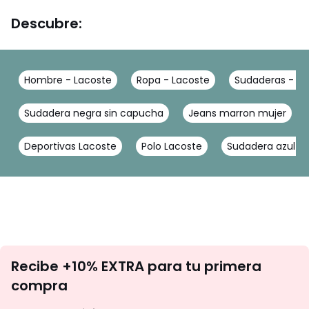
Descubre:
Hombre - Lacoste
Ropa - Lacoste
Sudaderas - La
Sudadera negra sin capucha
Jeans marron mujer
Deportivas Lacoste
Polo Lacoste
Sudadera azul cl
No
Recibe +10% EXTRA para tu primera
te
compra
olvides
revisar