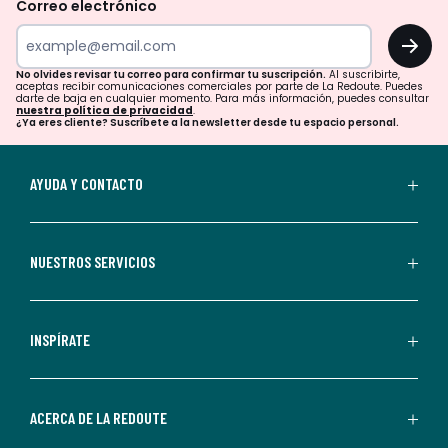
Correo electrónico
tu
OK
correo
para
No olvides revisar tu correo para confirmar tu suscripción.
Al suscribirte,
aceptas recibir comunicaciones comerciales por parte de La Redoute. Puedes
confirmar
darte de baja en cualquier momento. Para más información, puedes consultar
nuestra política de privacidad
.
tu
¿Ya eres cliente? Suscríbete a la newsletter desde tu espacio personal.
suscripción.
Al
AYUDA Y CONTACTO
suscribirte,
aceptas
recibir
NUESTROS SERVICIOS
comunicaciones
comerciales
personalizadas
INSPÍRATE
por
parte
de
ACERCA DE LA REDOUTE
La