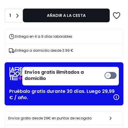
Cantidad
1
AÑADIR A LA CESTA
Entrega en 4 a 9 días laborables
Entrega a domicilio desde
3.99 €
Envíos gratis ilimitados a
domicilio
Pruébalo gratis durante 30 días. Luego 29,99
€ / año.
Envíos gratis desde 29€ en puntos de recogida