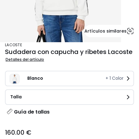
Artículos similares
LACOSTE
Sudadera con capucha y ribetes Lacoste
Detalles del artículo
Blanco
+
1
Color
Talla
Guía de tallas
160.00
160.00 €
€.