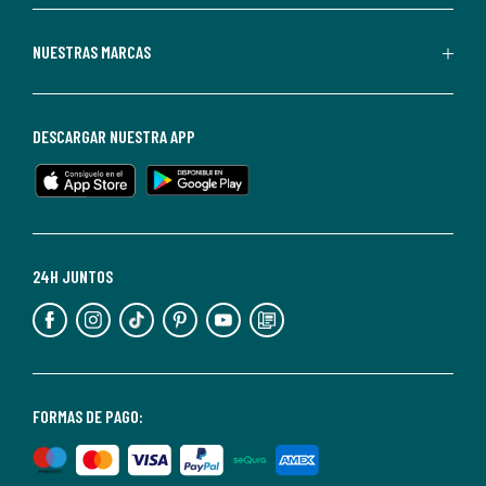
Redoute.
Puedes
NUESTRAS MARCAS
darte
de
baja
DESCARGAR NUESTRA APP
en
cualquier
momento.
Para
más
24H JUNTOS
información,
puedes
consultar
nuestra
<2>política
FORMAS DE PAGO:
de
privacidad</2>.