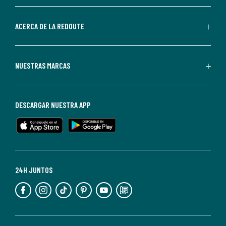
parte
de
ACERCA DE LA REDOUTE
La
Redoute.
Puedes
NUESTRAS MARCAS
darte
de
baja
DESCARGAR NUESTRA APP
en
cualquier
momento.
Para
más
24H JUNTOS
información,
puedes
consultar
nuestra