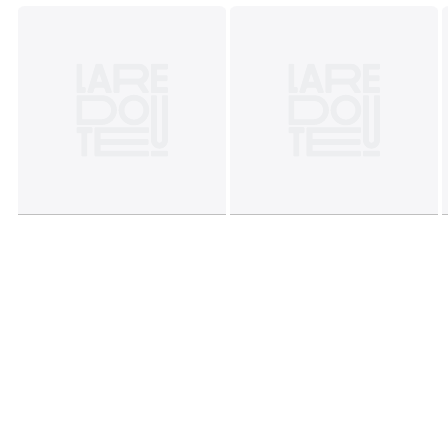
Información sobre origen y proceso de fabricación
• Origen de fabricación (tejido, teñido, sastrería):
Bangladesh
• Rechaza las microfibras de plástico en el medio
ambiente durante el lavado.
Última actualización de la información: 11/03/2026
Colores
Azul Marino
Tallas
74 cm (12 meses), 81 cm (18 meses), 86 cm (2
años), 94 cm (3 años), 102 cm (4 años), 108 cm (5 años)