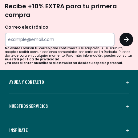
No
Recibe +10% EXTRA para tu primera
te
compra
olvides
revisar
Correo electrónico
tu
OK
correo
para
No olvides revisar tu correo para confirmar tu suscripción.
Al suscribirte,
aceptas recibir comunicaciones comerciales por parte de La Redoute. Puedes
confirmar
darte de baja en cualquier momento. Para más información, puedes consultar
nuestra política de privacidad
.
tu
¿Ya eres cliente? Suscríbete a la newsletter desde tu espacio personal.
suscripción.
Al
AYUDA Y CONTACTO
suscribirte,
aceptas
recibir
NUESTROS SERVICIOS
comunicaciones
comerciales
personalizadas
INSPÍRATE
por