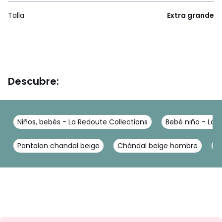
Talla
Extra grande
Descubre:
Niños, bebés - La Redoute Collections
Bebé niño - La 
Pantalon chandal beige
Chándal beige hombre
P