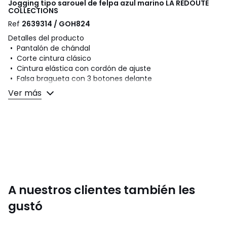
Jogging tipo sarouel de felpa azul marino
LA REDOUTE
COLLECTIONS
Ref
2639314 / GOH824
Detalles del producto
• Pantalón de chándal
• Corte cintura clásico
• Cintura elástica con cordón de ajuste
• Falsa bragueta con 3 botones delante
• 2 bolsillos delante
Ver más
• 2 bolsillos ribeteados detrás
• Felpa suave y cálida
Composición y cuidados
• 50% algodón y 50% poliéster
• Lavar a 30 ºC
• Planchar a temperatura baja. No usar lejías
• Secado a baja temperatura
• No limpiar en seco
A nuestros clientes también les
gustó