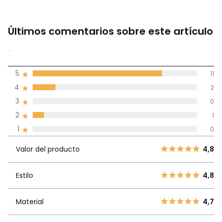
Últimos comentarios sobre este artículo
4,6
5
11
(14)
de promedio
4
2
3
0
Reseñas 100% certificadas,
2
1
Compromiso La Redoute
1
0
Valor del
5
11
4,8
producto
Valor del producto
4,8
4
2
3
0
Estilo
4,8
Estilo
4,8
2
1
1
0
Material
4,7
Material
4,7
Opiniones del tamaño