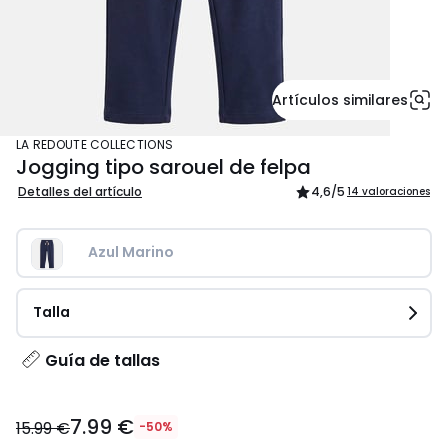
Artículos similares
LA REDOUTE COLLECTIONS
Jogging tipo sarouel de felpa
Detalles del artículo
4,6
/5
14 valoraciones
Azul Marino
Talla
Guía de tallas
7.99
7.99 €
€
15.99 €
-50%
en