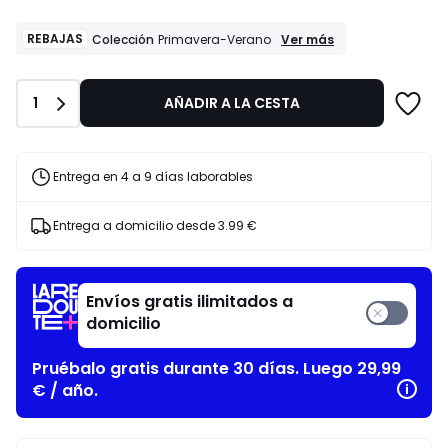
lugar
de
REBAJAS
REBAJAS
Ver más
Colección
Primavera-Verano
Colección
15.99
Primavera-
€
Verano
50%
Cantidad
1
AÑADIR A LA CESTA
descuento
aplicado.
Entrega en 4 a 9 días laborables
Entrega a domicilio desde
3.99 €
Envíos gratis ilimitados a
domicilio
Pruébalo gratis durante 30 días. Luego 29,99
€ / año.