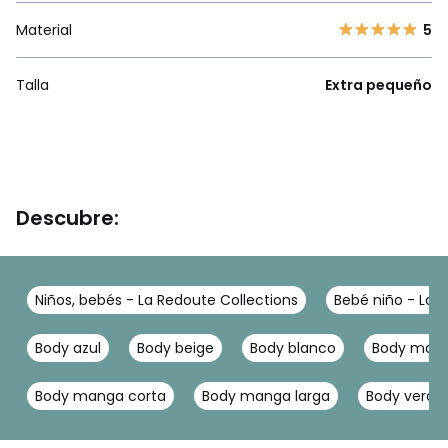
Material
5
Talla
Extra pequeño
Descubre:
Niños, bebés - La Redoute Collections
Bebé niño - La 
Body azul
Body beige
Body blanco
Body mang
Body manga corta
Body manga larga
Body verde