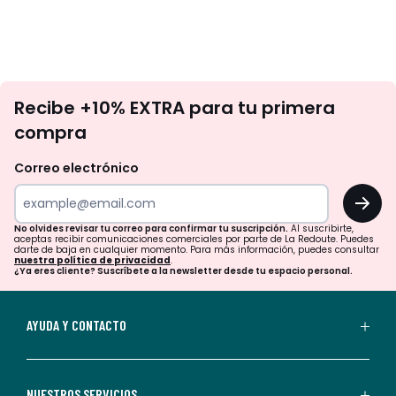
No
Recibe +10% EXTRA para tu primera
te
compra
olvides
revisar
Correo electrónico
tu
OK
correo
para
No olvides revisar tu correo para confirmar tu suscripción.
Al suscribirte,
aceptas recibir comunicaciones comerciales por parte de La Redoute. Puedes
confirmar
darte de baja en cualquier momento. Para más información, puedes consultar
nuestra política de privacidad
.
tu
¿Ya eres cliente? Suscríbete a la newsletter desde tu espacio personal.
suscripción.
Al
AYUDA Y CONTACTO
suscribirte,
aceptas
recibir
NUESTROS SERVICIOS