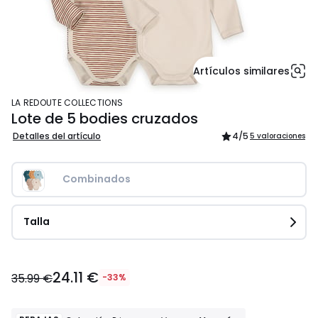
Artículos similares
LA REDOUTE COLLECTIONS
Lote de 5 bodies cruzados
Detalles del artículo
4
/5
5 valoraciones
Combinados
Talla
24.11
24.11 €
€
35.99 €
-33%
en
lugar