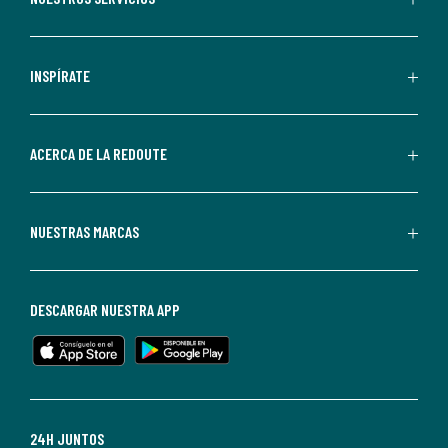
comunicaciones
comerciales
personalizadas
INSPÍRATE
por
parte
de
ACERCA DE LA REDOUTE
La
Redoute.
Puedes
NUESTRAS MARCAS
darte
de
baja
DESCARGAR NUESTRA APP
en
cualquier
momento.
Para
más
24H JUNTOS