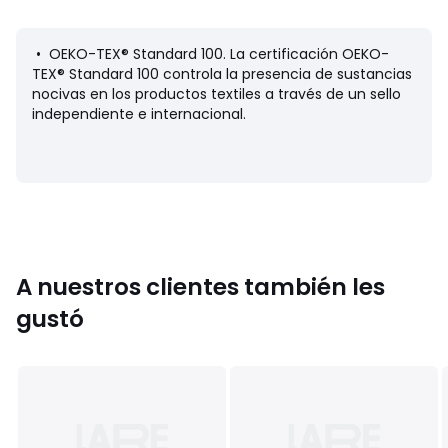
Composición y cuidados
• OEKO-TEX® Standard 100. La certificación OEKO-
• 100 % algodón
TEX® Standard 100 controla la presencia de sustancias
• Lavar a 40 ºC
nocivas en los productos textiles a través de un sello
• Planchar a temperatura baja. No usar lejías
independiente e internacional.
• Secado a baja temperatura
• No limpiar en seco
Información sobre origen y proceso de fabricación
• Origen de fabricación (tejido, teñido, estampado,
confección): China
A nuestros clientes también les
Colores
Combinados
gustó
Tallas
50 cm (Recién Nacido), 54 cm (1 mes), 60 cm (3
meses), 67 cm (6 meses), 71 cm (9 meses), 74 cm (12
meses), 81 cm (18 meses), 86 cm (2 años)