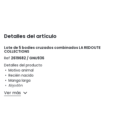
Detalles del artículo
Lote de 5 bodies cruzados combinados
LA REDOUTE
COLLECTIONS
Ref
2619682 / GNU936
Detalles del producto
• Motivo animal
• Recién nacido
• Manga larga
• Algodón
• Cierre cruzado y automáticos delante para vestir con
Ver más
facilidad
• Automáticos en la entrepierna para cambiar fácilmente
el pañal
• Lote de 5