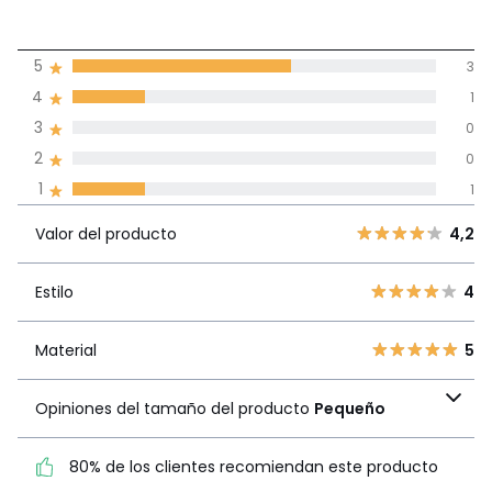
4
5
3
(5)
de promedio
4
1
3
0
Reseñas 100% certificadas,
2
0
Compromiso La Redoute
1
1
Valor del
5
3
4,2
producto
Valor del producto
4,2
4
1
3
0
Estilo
4
Estilo
4
2
0
1
1
Material
5
Material
5
Opiniones del tamaño
Opiniones del tamaño del producto
Pequeño
del producto
Pequeño
80% de los clientes recomiendan este producto
80% de los clientes