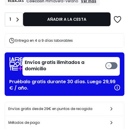
de
REBAJAS
REBAJAS
Ver más
Colección
Primavera-Verano
Colección
35.99
Primavera-
€
Verano
33%
Cantidad
1
AÑADIR A LA CESTA
descuento
aplicado.
Entrega en 4 a 9 días laborables
Envíos gratis ilimitados a
domicilio
Pruébalo gratis durante 30 días. Luego 29,99
€ / año.
Envíos gratis desde 29€ en puntos de recogida
Métodos de pago