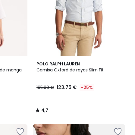
4,7
POLO RALPH LAUREN
/ 5
no de manga
Camisa Oxford de rayas Slim Fit
123.75 €
165.00 €
-25%
4,7
/
5