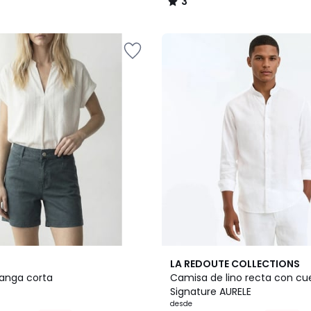
3
/
5
8
4,7
LA REDOUTE COLLECTIONS
Colores
/ 5
anga corta
Camisa de lino recta con cu
Signature AURELE
desde