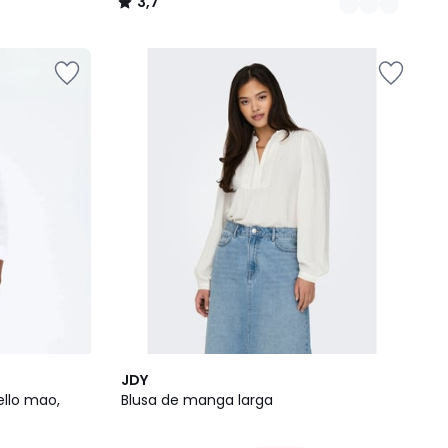
3,7
/
5
2
JDY
Colores
ello mao,
Blusa de manga larga