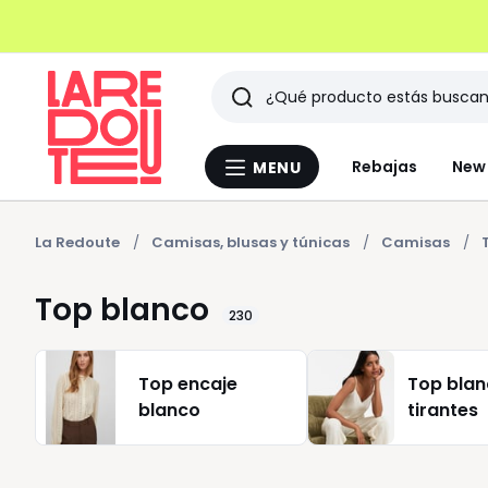
Buscar
Últimos
Rebajas
New 
MENU
Menu
artículos
La
Redoute
vistos
La Redoute
Camisas, blusas y túnicas
Camisas
Top blanco
230
Top encaje
Top bla
blanco
tirantes