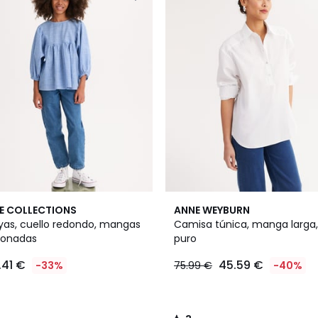
3
E COLLECTIONS
ANNE WEYBURN
/
ayas, cuello redondo, mangas
Camisa túnica, manga larga
5
llonadas
puro
.41 €
45.59 €
-33%
75.99 €
-40%