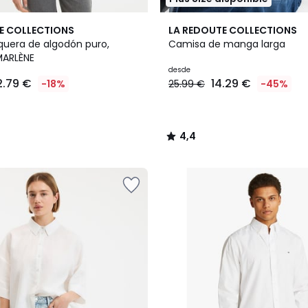
3
4,4
E COLLECTIONS
LA REDOUTE COLLECTIONS
Colores
/ 5
uera de algodón puro,
Camisa de manga larga
MARLÈNE
desde
2.79 €
14.29 €
-18%
25.99 €
-45%
4,4
/
5