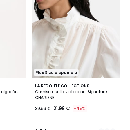
Plus Size disponible
2
3,7
LA REDOUTE COLLECTIONS
Colores
/ 5
, algodón
Camisa cuello victoriano, Signature
CHARLENE
21.99 €
39.99 €
-45%