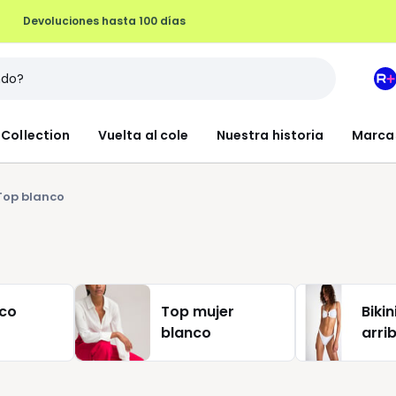
Devoluciones hasta 100 días
M
e
L
Collection
Vuelta al cole
Nuestra historia
Marca
R
+
Top blanco
nco
Top mujer
Bikin
blanco
arri