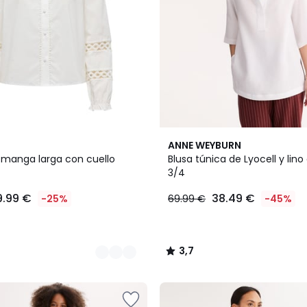
3,7
ANNE WEYBURN
/ 5
manga larga con cuello
Blusa túnica de Lyocell y li
3/4
9.99 €
38.49 €
-25%
69.99 €
-45%
3,7
/
5