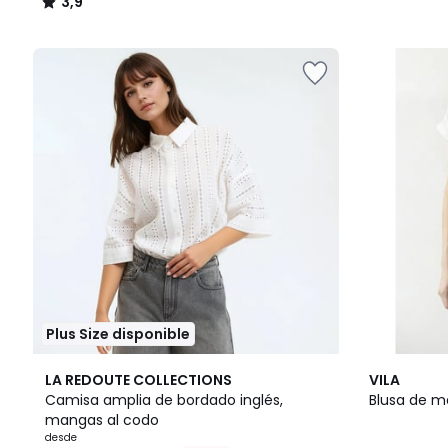
3,9
/
5
Plus Size disponible
3
4,7
2
LA REDOUTE COLLECTIONS
VILA
Colores
/ 5
/
Camisa amplia de bordado inglés,
Blusa de m
5
mangas al codo
desde