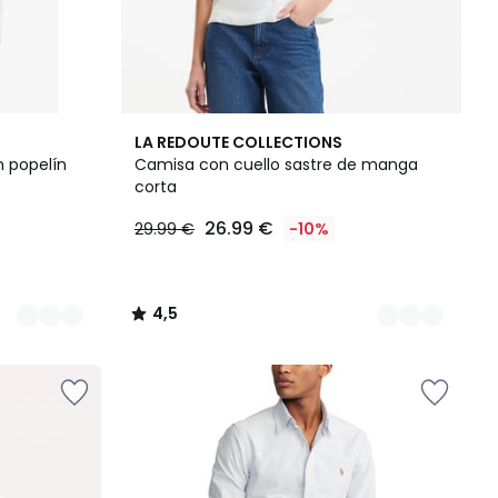
2
4,5
LA REDOUTE COLLECTIONS
Colores
/ 5
 popelín
Camisa con cuello sastre de manga
corta
26.99 €
29.99 €
-10%
4,5
/
5