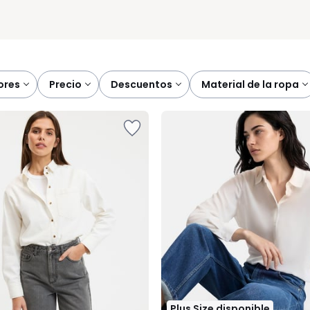
lores
precio
descuentos
material de la ropa
Plus Size disponible