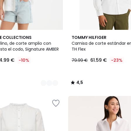
3
4,5
E COLLECTIONS
TOMMY HILFIGER
Colores
/ 5
lino, de corte amplio con
Camisa de corte estándar en
ta el codo, Signature AMBER
TH Flex
4.99 €
61.59 €
-10%
79.99 €
-23%
4,5
/
5