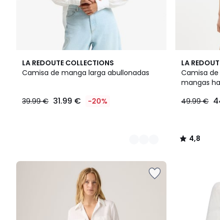
2
3
4,8
LA REDOUTE COLLECTIONS
LA REDOUT
Colores
Colores
/ 5
Camisa de manga larga abullonadas
Camisa de 
mangas has
31.99 €
4
39.99 €
-20%
49.99 €
4,8
/
5