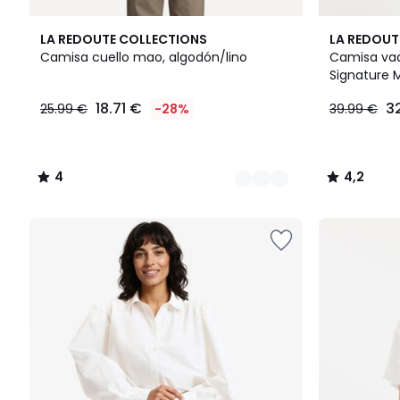
2
4
4,2
LA REDOUTE COLLECTIONS
LA REDOUT
Colores
/
/ 5
Camisa cuello mao, algodón/lino
Camisa vaq
5
Signature 
18.71
18.71 €
3
25.99 €
-28%
39.99 €
€
en
lugar
de
4
4,2
25.99
/
/
€
5
5
28%
descuento
aplicado.