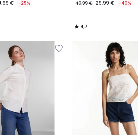
9.99 €
29.99 €
-25%
49.99 €
-40%
4,7
/
5