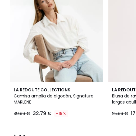
3,9
LA REDOUTE COLLECTIONS
LA REDOUT
/ 5
Camisa amplia de algodón, Signature
Blusa de r
MARLENE
largas abu
32.79 €
17
39.99 €
-18%
25.99 €