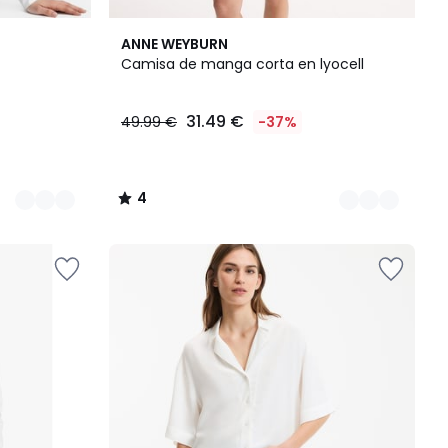
2
4
ANNE WEYBURN
Colores
/
Camisa de manga corta en lyocell
5
31.49 €
49.99 €
-37%
4
/
5