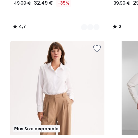
32.49 €
2
49.99 €
-35%
39.99 €
4,7
2
/
/
5
5
Plus Size disponible