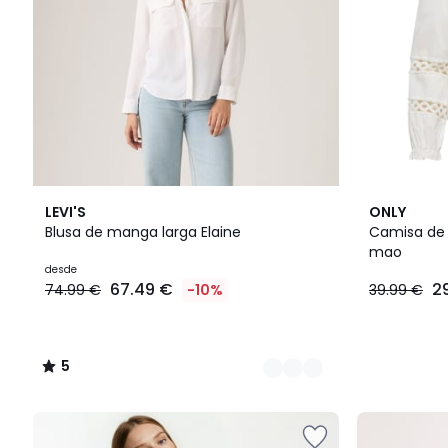
3
5
2
LEVI'S
ONLY
Colores
/
Colores
Blusa de manga larga Elaine
Camisa de 
5
mao
desde
67.49 €
2
74.99 €
-10%
39.99 €
5
/
5