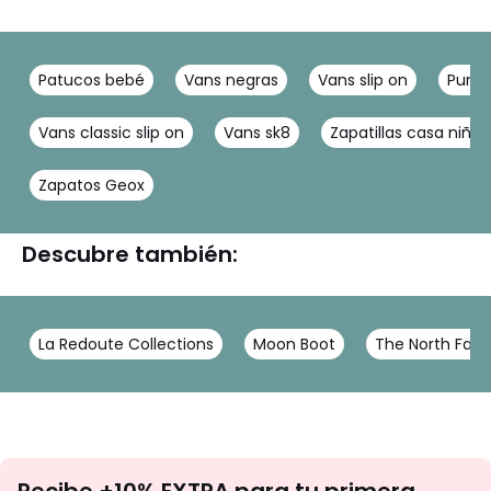
Patucos bebé
Vans negras
Vans slip on
Puma
Vans classic slip on
Vans sk8
Zapatillas casa niña
Zapatos Geox
Descubre también:
La Redoute Collections
Moon Boot
The North Fac
No