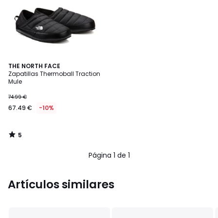
5
THE NORTH FACE
/
Zapatillas Thermoball Traction
5
Mule
74.99 €
67.49 €
-10%
5
/
5
Página 1 de 1
Artículos similares