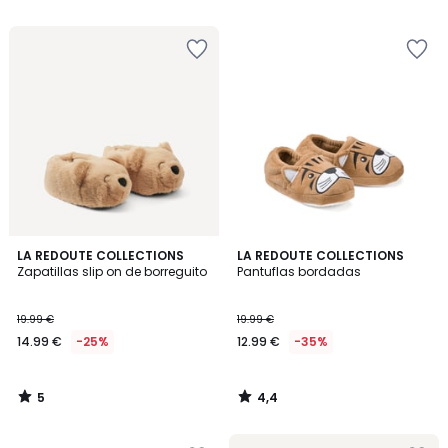
5
5
€
37%
descuento
aplicado.
5
4,4
LA REDOUTE COLLECTIONS
LA REDOUTE COLLECTIONS
/
/ 5
Zapatillas slip on de borreguito
Pantuflas bordadas
5
19.99 €
19.99 €
14.99 €
-25%
12.99 €
-35%
5
4,4
/
/
5
5