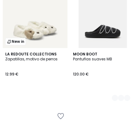
New in
LA REDOUTE COLLECTIONS
2
MOON BOOT
Zapatillas, motivo de perros
Pantuflas suaves MB
Colores
12.99 €
120.00 €