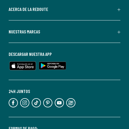
parte
de
ACERCA DE LA REDOUTE
La
Redoute.
Puedes
NUESTRAS MARCAS
darte
de
baja
DESCARGAR NUESTRA APP
en
cualquier
momento.
Para
más
24H JUNTOS
información,
puedes
consultar
nuestra
<2>política
FORMAS DE PAGO: