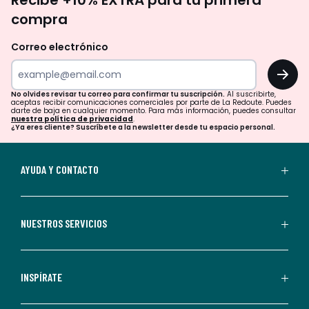
Recibe +10% EXTRA para tu primera
te
compra
olvides
revisar
Correo electrónico
tu
OK
correo
para
No olvides revisar tu correo para confirmar tu suscripción.
Al suscribirte,
aceptas recibir comunicaciones comerciales por parte de La Redoute. Puedes
confirmar
darte de baja en cualquier momento. Para más información, puedes consultar
nuestra política de privacidad
.
tu
¿Ya eres cliente? Suscríbete a la newsletter desde tu espacio personal.
suscripción.
Al
AYUDA Y CONTACTO
suscribirte,
aceptas
recibir
NUESTROS SERVICIOS
comunicaciones
comerciales
personalizadas
INSPÍRATE
por