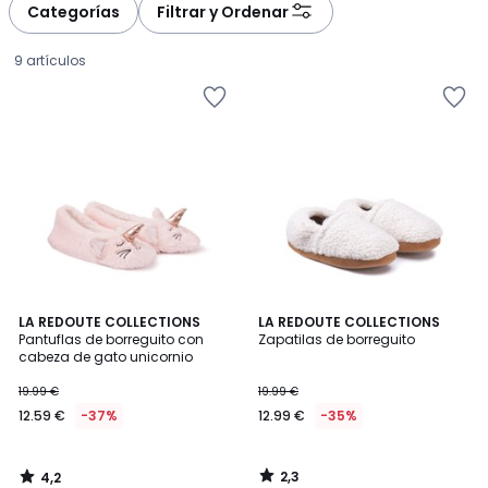
Categorías
Filtrar y Ordenar
9 artículos
4,2
2,3
LA REDOUTE COLLECTIONS
LA REDOUTE COLLECTIONS
/ 5
/ 5
Pantuflas de borreguito con
Zapatilas de borreguito
cabeza de gato unicornio
12.59
19.99 €
19.99 €
€
12.59 €
-37%
12.99 €
-35%
en
lugar
de
2,3
4,2
19.99
/
/