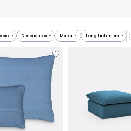
recio
descuentos
marca
longitud en cm