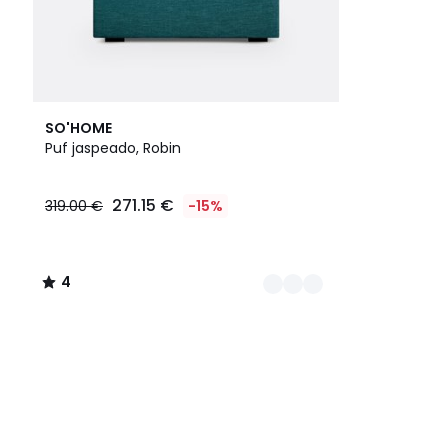
5
4
SO'HOME
Colores
/
Puf jaspeado, Robin
5
271.15 €
319.00 €
-15%
4
/
5