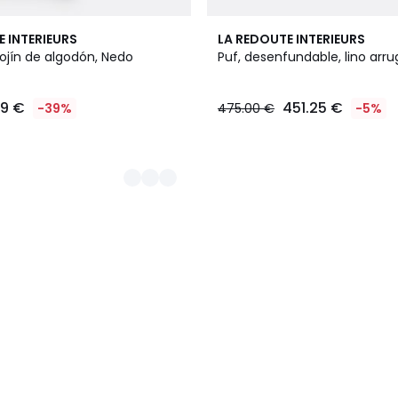
8
E INTERIEURS
LA REDOUTE INTERIEURS
Colores
ojín de algodón, Nedo
Puf, desenfundable, lino arr
09 €
451.25 €
-39%
475.00 €
-5%