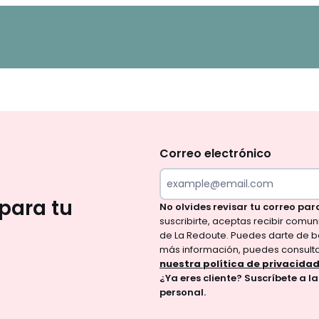
No
te
olvides
Correo electrónico
revisar
tu
para tu
No olvides revisar tu correo par
correo
suscribirte, aceptas recibir comu
para
de La Redoute. Puedes darte de b
confirmar
más información, puedes consult
tu
nuestra política de privacida
¿Ya eres cliente? Suscríbete a l
suscripción.
personal.
Al