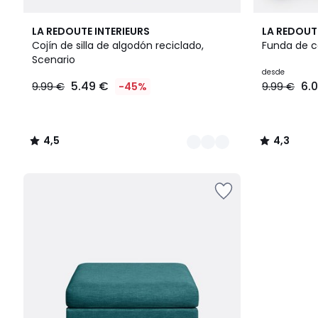
10
4,5
12
4,3
LA REDOUTE INTERIEURS
LA REDOUT
Colores
/ 5
Colores
/ 5
Cojín de silla de algodón reciclado,
Funda de c
Scenario
5.49
desde
5.49 €
6.
9.99 €
-45%
9.99 €
€
en
lugar
de
4,5
4,3
9.99
/
/
€
5
5
45%
descuento
aplicado.