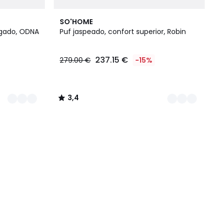
5
3,4
SO'HOME
Colores
/ 5
ugado, ODNA
Puf jaspeado, confort superior, Robin
237.15 €
279.00 €
-15%
3,4
/
5