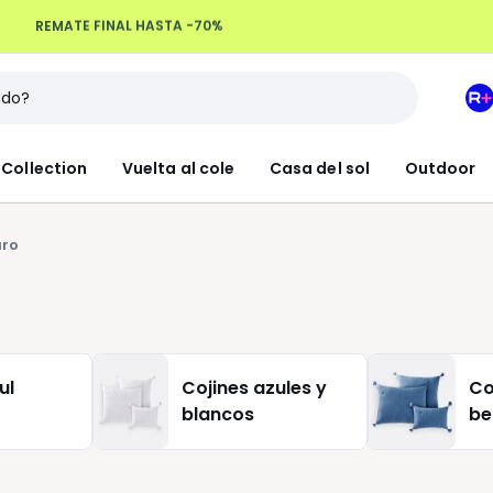
Devoluciones hasta 100 días
M
e
L
Collection
Vuelta al cole
Casa del sol
Outdoor
R
+
aro
ul
Cojines azules y
Co
blancos
be