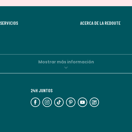
suscribirte,
aceptas
recibir
SERVICIOS
comunicaciones
ACERCA DE LA REDOUTE
comerciales
personalizadas
por
parte
de
Mostrar más información
La
Redoute.
Puedes
24H JUNTOS
darte
de
baja
en
cualquier