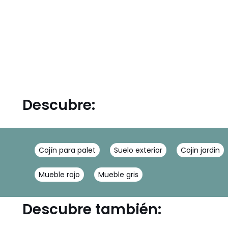
Descubre:
Cojín para palet
Suelo exterior
Cojin jardin
Mueble rojo
Mueble gris
Descubre también: