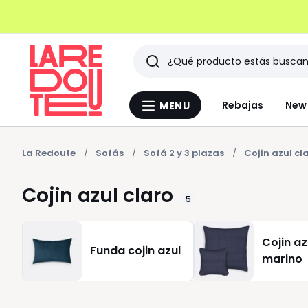
Buscar
Últimos
Rebajas
New 
MENU
Menu
artículos
La
Redoute
vistos
La Redoute
Sofás
Sofá 2 y 3 plazas
Cojin azul cl
Cojin azul claro
5
Cojin az
Funda cojin azul
marino