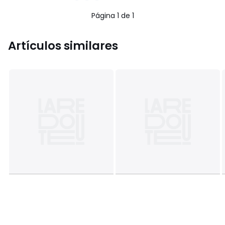
5
5
en
Página 1 de 1
lugar
de
39.99
Artículos similares
€
15%
descuento
aplicado.