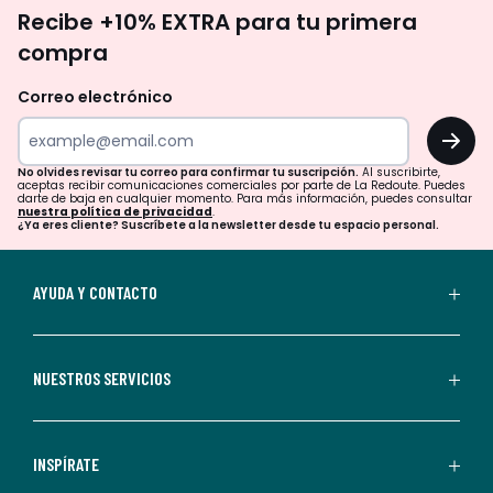
No
Recibe +10% EXTRA para tu primera
te
compra
olvides
revisar
Correo electrónico
tu
OK
correo
para
No olvides revisar tu correo para confirmar tu suscripción.
Al suscribirte,
aceptas recibir comunicaciones comerciales por parte de La Redoute. Puedes
confirmar
darte de baja en cualquier momento. Para más información, puedes consultar
nuestra política de privacidad
.
tu
¿Ya eres cliente? Suscríbete a la newsletter desde tu espacio personal.
suscripción.
Al
AYUDA Y CONTACTO
suscribirte,
aceptas
recibir
NUESTROS SERVICIOS
comunicaciones
comerciales
personalizadas
INSPÍRATE
por