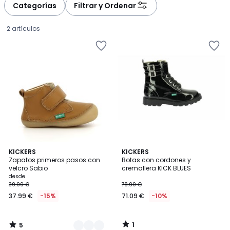
Categorías
Filtrar y Ordenar
2 artículos
5
1
2
KICKERS
KICKERS
/
/
Zapatos primeros pasos con
Botas con cordones y
Colores
5
5
velcro Sabio
cremallera KICK BLUES
Precio
desde
39.99 €
78.99 €
a
37.99 €
-15%
71.09 €
-10%
partir
de
37.99
1
5
€
/
/