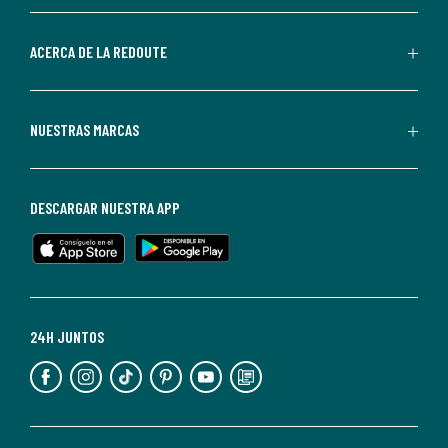
parte
de
ACERCA DE LA REDOUTE
La
Redoute.
Puedes
NUESTRAS MARCAS
darte
de
baja
DESCARGAR NUESTRA APP
en
cualquier
momento.
Para
más
24H JUNTOS
información,
puedes
consultar
nuestra