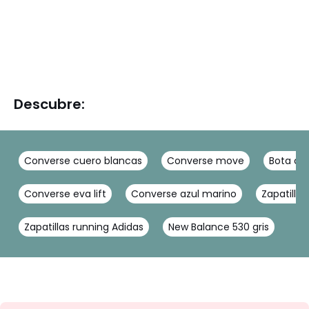
Descubre:
Converse cuero blancas
Converse move
Bota ca
Converse eva lift
Converse azul marino
Zapatilla
Zapatillas running Adidas
New Balance 530 gris