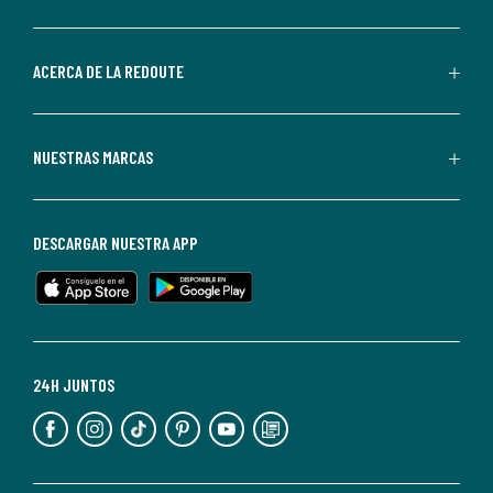
por
parte
de
ACERCA DE LA REDOUTE
La
Redoute.
Puedes
NUESTRAS MARCAS
darte
de
baja
DESCARGAR NUESTRA APP
en
cualquier
momento.
Para
más
24H JUNTOS
información,
puedes
consultar