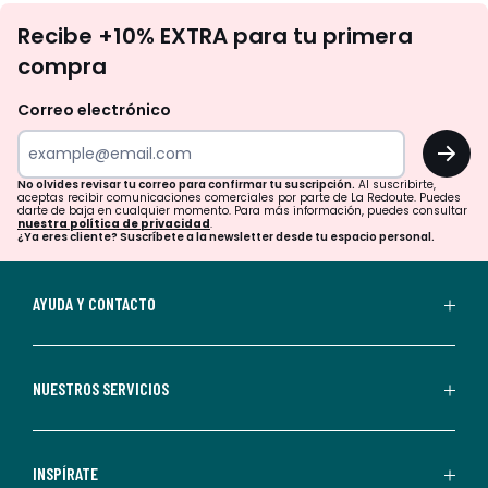
No
Recibe +10% EXTRA para tu primera
te
compra
olvides
revisar
Correo electrónico
tu
OK
correo
para
No olvides revisar tu correo para confirmar tu suscripción.
Al suscribirte,
aceptas recibir comunicaciones comerciales por parte de La Redoute. Puedes
confirmar
darte de baja en cualquier momento. Para más información, puedes consultar
nuestra política de privacidad
.
tu
¿Ya eres cliente? Suscríbete a la newsletter desde tu espacio personal.
suscripción.
Al
AYUDA Y CONTACTO
suscribirte,
aceptas
recibir
NUESTROS SERVICIOS
comunicaciones
comerciales
personalizadas
INSPÍRATE