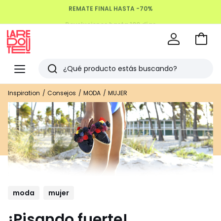
Devoluciones hasta 100 días
Ir
a
La
la
Redoute
Menu
Buscar
cesta
Últimos
Inspiration
Consejos
MODA
MUJER
artículos
vistos
moda
mujer
¡Pisando fuerte!