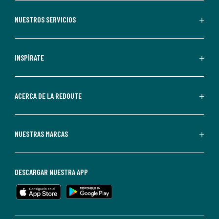
aceptas
recibir
NUESTROS SERVICIOS
comunicaciones
comerciales
personalizadas
INSPÍRATE
por
parte
de
ACERCA DE LA REDOUTE
La
Redoute.
Puedes
NUESTRAS MARCAS
darte
de
baja
DESCARGAR NUESTRA APP
en
cualquier
momento.