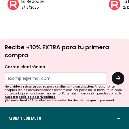
La Redoute,
La
3/12/2025
2/1
No
Recibe +10% EXTRA para tu primera
te
compra
olvides
revisar
Correo electrónico
tu
OK
correo
para
No olvides revisar tu correo para confirmar tu suscripción.
Al suscribirte,
aceptas recibir comunicaciones comerciales por parte de La Redoute. Puedes
confirmar
darte de baja en cualquier momento. Para más información, puedes consultar
nuestra política de privacidad
.
tu
¿Ya eres cliente? Suscríbete a la newsletter desde tu espacio personal.
suscripción.
Al
AYUDA Y CONTACTO
suscribirte,