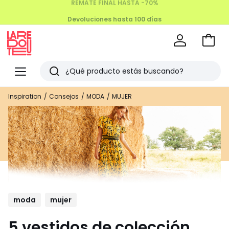
Devoluciones hasta 100 días
Ir
a
La
la
Redoute
Menu
Buscar
cesta
Últimos
Inspiration
Consejos
MODA
MUJER
artículos
vistos
moda
mujer
5 vestidos de colección