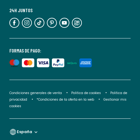
Para
más
24H JUNTOS
información,
puedes
consultar
nuestra
<2>política
FORMAS DE PAGO:
de
privacidad</2>.
Condiciones generales de venta
Politica de cookies
Politica de
privacidad
*Condiciones de la oferta en la web
Gestionar mis
cookies
España