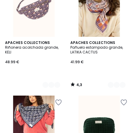
4,3
2
APACHES COLLECTIONS
2
APACHES COLLECTIONS
/ 5
Riñonera acolchada grande,
Pañuelo estampado grande,
Colores
Colores
KELI
LATIKA CACTUS
48.99 €
41.99 €
4,3
/
5