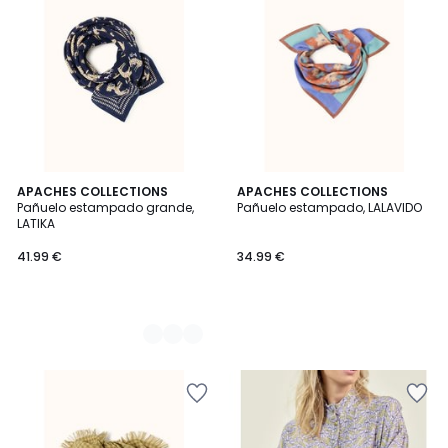
2
APACHES COLLECTIONS
APACHES COLLECTIONS
Pañuelo estampado grande,
Pañuelo estampado, LALAVIDO
Colores
LATIKA
41.99 €
34.99 €