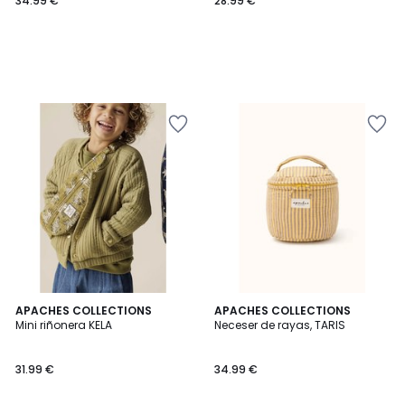
34.99 €
28.99 €
2
APACHES COLLECTIONS
APACHES COLLECTIONS
Mini riñonera KELA
Neceser de rayas, TARIS
Colores
31.99 €
34.99 €