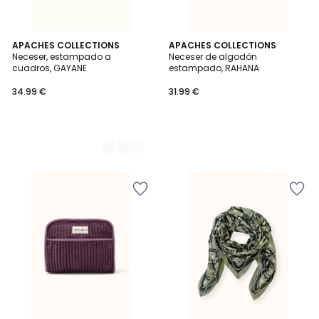
2
APACHES COLLECTIONS
APACHES COLLECTIONS
Neceser, estampado a
Neceser de algodón
Colores
cuadros, GAYANE
estampado, RAHANA
34.99 €
31.99 €