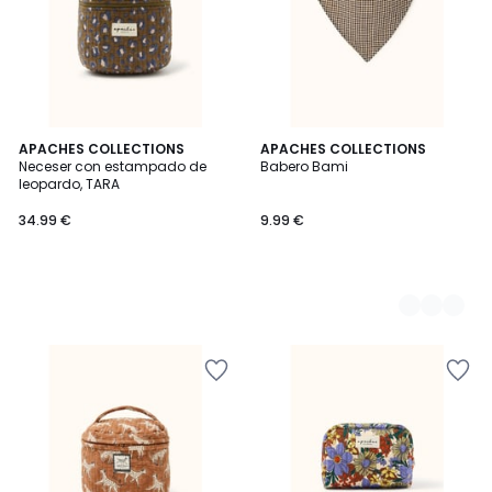
APACHES COLLECTIONS
4
APACHES COLLECTIONS
Neceser con estampado de
Babero Bami
Colores
leopardo, TARA
34.99 €
9.99 €