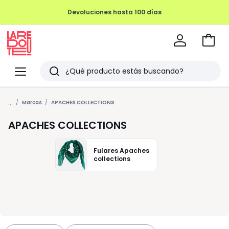
Ir
a
La
la
Redoute
Menu
Buscar
cesta
Últimos
...
artículos
Marcas
APACHES COLLECTIONS
vistos
APACHES COLLECTIONS
Fulares Apaches
collections