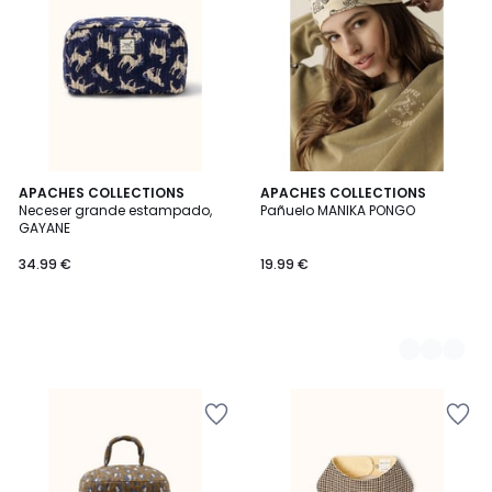
APACHES COLLECTIONS
5
APACHES COLLECTIONS
Neceser grande estampado,
Pañuelo MANIKA PONGO
Colores
GAYANE
34.99 €
19.99 €