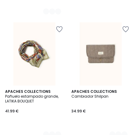
2
APACHES COLLECTIONS
3
APACHES COLLECTIONS
Pañuelo estampado grande,
Cambiador Shilpan
Colores
Colores
LATIKA BOUQUET
41.99 €
34.99 €