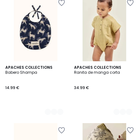
3
APACHES COLLECTIONS
2
APACHES COLLECTIONS
Babero Shampa
Ranita de manga corta
Colores
Colores
14.99 €
34.99 €