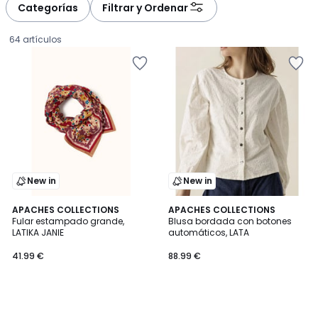
Categorías
Filtrar y Ordenar
64 artículos
New in
New in
APACHES COLLECTIONS
APACHES COLLECTIONS
Fular estampado grande,
Blusa bordada con botones
LATIKA JANIE
automáticos, LATA
41.99
41.99 €
88.99 €
€.