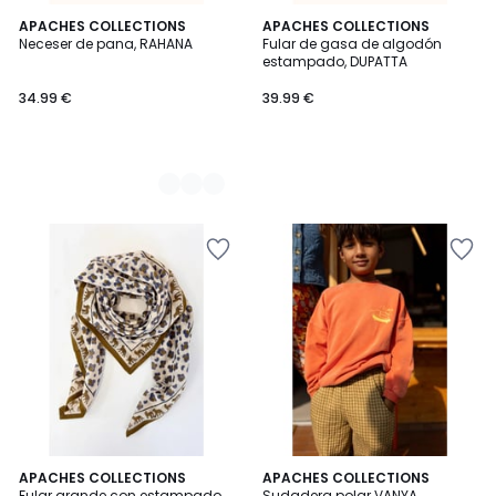
2
APACHES COLLECTIONS
APACHES COLLECTIONS
Neceser de pana, RAHANA
Fular de gasa de algodón
Colores
estampado, DUPATTA
34.99 €
39.99 €
3
2
APACHES COLLECTIONS
APACHES COLLECTIONS
/
Fular grande con estampado
Sudadera polar VANYA