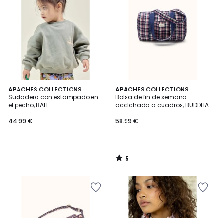
5
APACHES COLLECTIONS
APACHES COLLECTIONS
/
Sudadera con estampado en
Bolsa de fin de semana
5
el pecho, BALI
acolchada a cuadros, BUDDHA
44.99 €
58.99 €
5
/
5