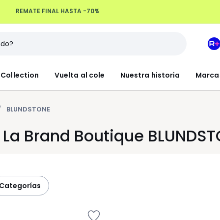
Devoluciones hasta 100 días
M
e
L
Collection
Vuelta al cole
Nuestra historia
Marca
R
+
BLUNDSTONE
 La Brand Boutique BLUNDS
categorías