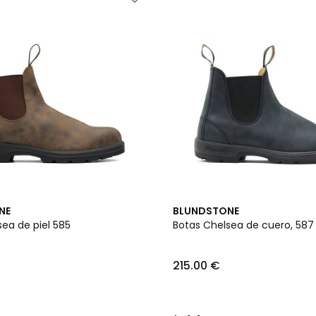
4,4
NE
BLUNDSTONE
/ 5
ea de piel 585
Botas Chelsea de cuero, 587
215.00 €