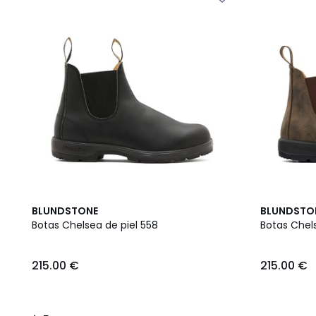
5
BLUNDSTONE
BLUNDSTO
/
Botas Chelsea de piel 558
Botas Chels
5
215.00
215.00 €
215.00 €
€.