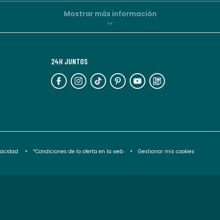
parte
de
Mostrar más información
La
Redoute.
Puedes
24H JUNTOS
darte
de
baja
en
cualquier
momento.
Para
ivacidad
*Condiciones de la oferta en la web
Gestionar mis cookies
más
información,
puedes
consultar
nuestra