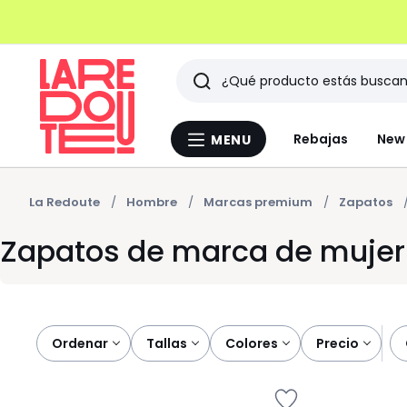
Buscar
Últimos
Rebajas
New 
MENU
Menu
artículos
La
Redoute
vistos
La Redoute
Hombre
Marcas premium
Zapatos
Zapatos de marca de mujer
Ordenar
tallas
colores
precio