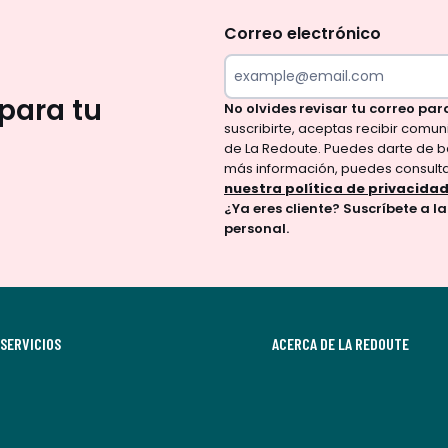
te
olvides
Correo electrónico
revisar
tu
para tu
No olvides revisar tu correo par
correo
suscribirte, aceptas recibir comu
para
de La Redoute. Puedes darte de b
confirmar
más información, puedes consult
tu
nuestra política de privacida
¿Ya eres cliente? Suscríbete a l
suscripción.
personal.
Al
suscribirte,
aceptas
recibir
SERVICIOS
comunicaciones
ACERCA DE LA REDOUTE
comerciales
personalizadas
por