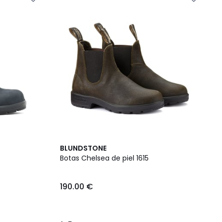
5
BLUNDSTONE
/
Botas Chelsea de piel 1615
5
190.00 €