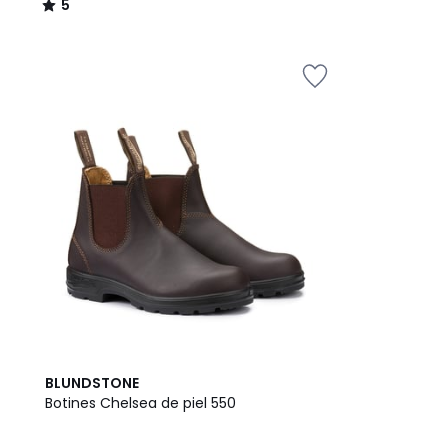
5
/
5
5
BLUNDSTONE
/
Botines Chelsea de piel 550
5