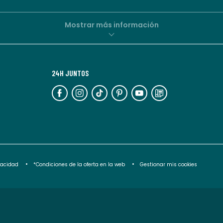
por
parte
de
Mostrar más información
La
Redoute.
Puedes
24H JUNTOS
darte
de
baja
en
cualquier
momento.
Para
ivacidad
*Condiciones de la oferta en la web
Gestionar mis cookies
más
información,
puedes
consultar
nuestra