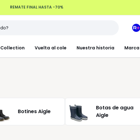
Devoluciones hasta 100 días
M
e
L
Collection
Vuelta al cole
Nuestra historia
Marca
R
+
Botas de agua
Botines Aigle
Aigle