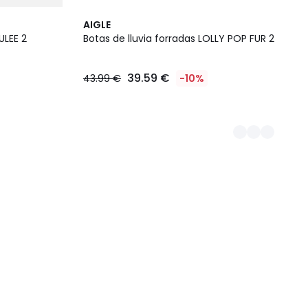
2
AIGLE
Colores
ULEE 2
Botas de lluvia forradas LOLLY POP FUR 2
39.59 €
43.99 €
-10%