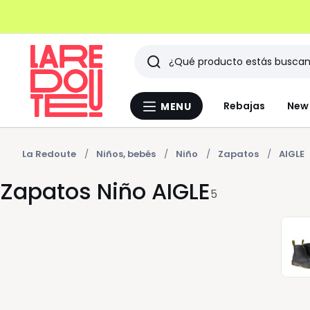
Buscar
Últimos
Rebajas
New 
MENU
Menu
artículos
La
Redoute
vistos
La Redoute
Niños, bebés
Niño
Zapatos
AIGLE
Zapatos Niño AIGLE
5