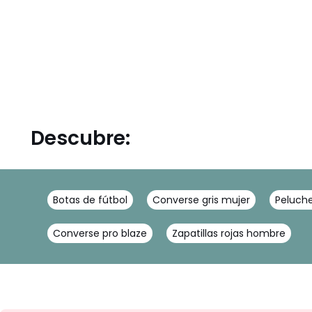
Descubre:
Botas de fútbol
Converse gris mujer
Peluch
Converse pro blaze
Zapatillas rojas hombre