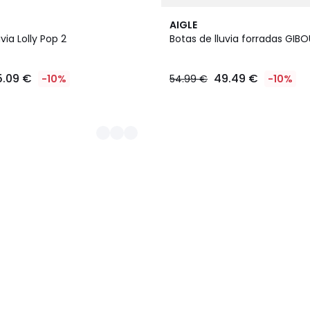
AIGLE
via Lolly Pop 2
Botas de lluvia forradas GIBO
5.09 €
49.49 €
-10%
54.99 €
-10%