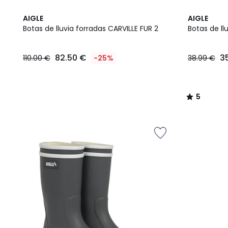
5
5
AIGLE
AIGLE
Colores
/
Botas de lluvia forradas CARVILLE FUR 2
Botas de llu
5
82.50
82.50 €
3
110.00 €
-25%
38.99 €
€
en
lugar
de
5
110.00
/
€
5
25%
descuento
aplicado.