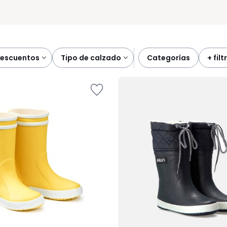
descuentos
tipo de calzado
categorías
+ fil