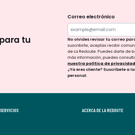
No
te
olvides
Correo electrónico
revisar
tu
para tu
No olvides revisar tu correo par
correo
suscribirte, aceptas recibir comu
para
de La Redoute. Puedes darte de b
confirmar
más información, puedes consult
tu
nuestra política de privacida
¿Ya eres cliente? Suscríbete a l
suscripción.
personal.
Al
suscribirte,
aceptas
recibir
SERVICIOS
comunicaciones
ACERCA DE LA REDOUTE
comerciales
personalizadas