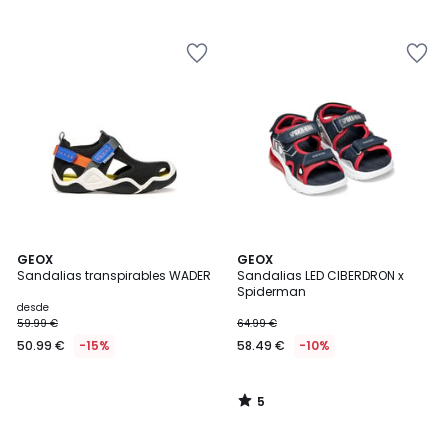
64.99
/
/
5
5
€
10%
descuento
aplicado.
5
GEOX
GEOX
/
Sandalias transpirables WADER
Sandalias LED CIBERDRON x
5
Spiderman
desde
59.99 €
64.99 €
50.99 €
-15%
58.49 €
-10%
5
/
5