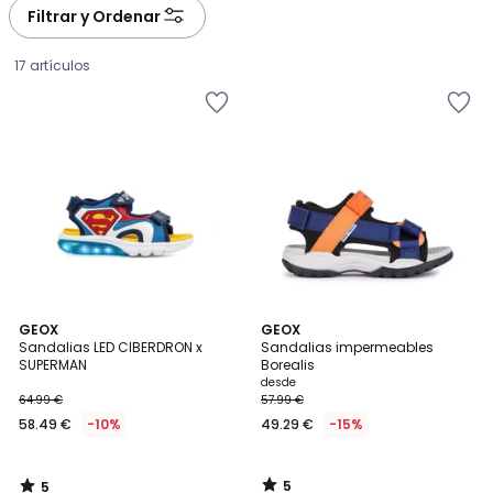
Filtrar y Ordenar
17 artículos
5
5
GEOX
GEOX
/
/
Sandalias LED CIBERDRON x
Sandalias impermeables
5
5
SUPERMAN
Borealis
58.49
desde
64.99 €
57.99 €
€
58.49 €
-10%
49.29 €
-15%
en
lugar
de
5
5