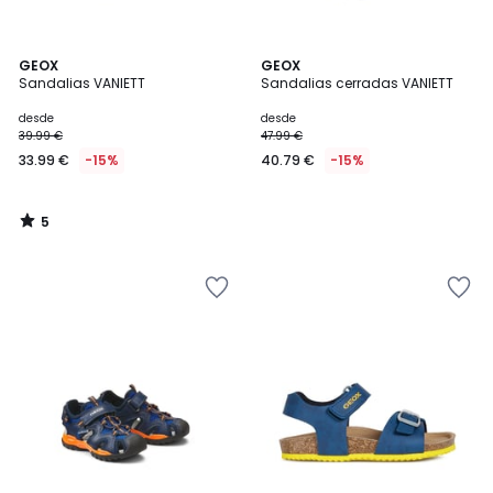
5
GEOX
GEOX
/
Sandalias VANIETT
Sandalias cerradas VANIETT
5
desde
desde
39.99 €
47.99 €
33.99 €
-15%
40.79 €
-15%
5
/
5