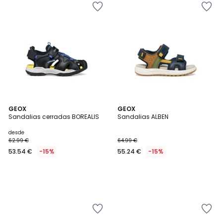
GEOX
GEOX
Sandalias cerradas BOREALIS
Sandalias ALBEN
desde
62.99 €
64.99 €
53.54 €
-15%
55.24 €
-15%