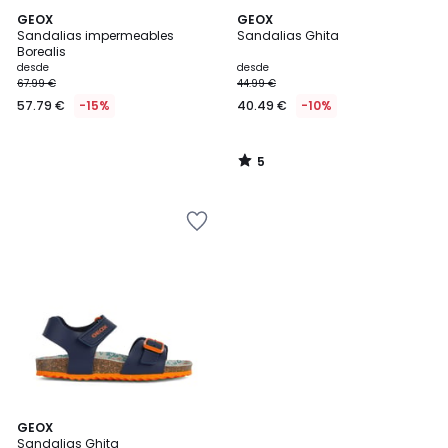
5
GEOX
GEOX
/
Sandalias impermeables
Sandalias Ghita
5
Borealis
desde
desde
67.99 €
44.99 €
57.79 €
-15%
40.49 €
-10%
5
/
5
4,5
GEOX
/ 5
Sandalias Ghita