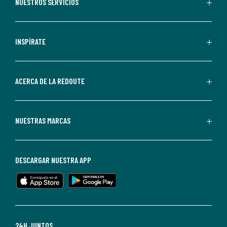
recibir
NUESTROS SERVICIOS
comunicaciones
comerciales
personalizadas
INSPÍRATE
por
parte
de
ACERCA DE LA REDOUTE
La
Redoute.
Puedes
NUESTRAS MARCAS
darte
de
baja
DESCARGAR NUESTRA APP
en
cualquier
momento.
Para
más
24H JUNTOS