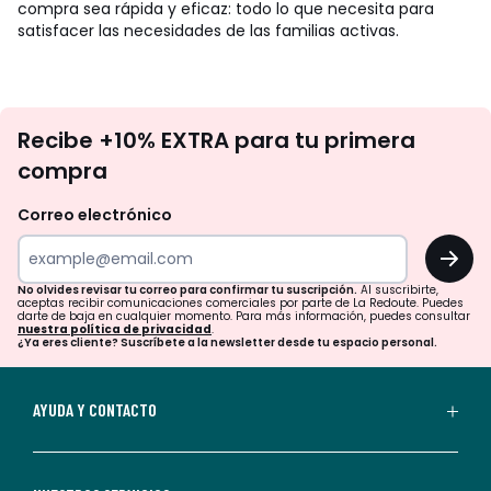
compra sea rápida y eficaz: todo lo que necesita para
satisfacer las necesidades de las familias activas.
No
Recibe +10% EXTRA para tu primera
te
compra
olvides
revisar
Correo electrónico
tu
OK
correo
para
No olvides revisar tu correo para confirmar tu suscripción.
Al suscribirte,
aceptas recibir comunicaciones comerciales por parte de La Redoute. Puedes
confirmar
darte de baja en cualquier momento. Para más información, puedes consultar
nuestra política de privacidad
.
tu
¿Ya eres cliente? Suscríbete a la newsletter desde tu espacio personal.
suscripción.
Al
AYUDA Y CONTACTO
suscribirte,
aceptas