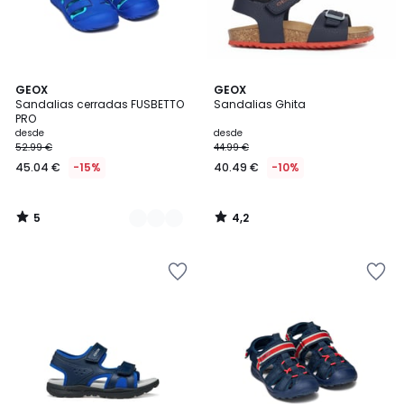
5
4,2
2
GEOX
GEOX
/
/ 5
Sandalias cerradas FUSBETTO
Sandalias Ghita
Colores
5
PRO
desde
desde
52.99 €
44.99 €
45.04 €
-15%
40.49 €
-10%
5
4,2
/
/
5
5