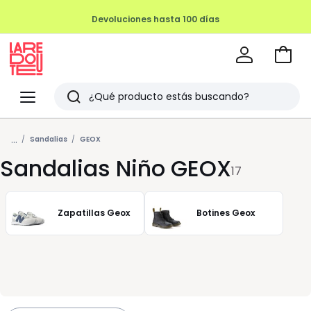
Devoluciones hasta 100 días
Ir
a
La
la
Redoute
Menu
Buscar
cesta
Últimos
...
artículos
Sandalias
GEOX
Sandalias Niño GEOX
vistos
17
Zapatillas Geox
Botines Geox