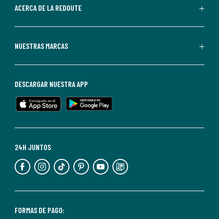
de
ACERCA DE LA REDOUTE
La
Redoute.
Puedes
NUESTRAS MARCAS
darte
de
baja
DESCARGAR NUESTRA APP
en
cualquier
momento.
Para
más
24H JUNTOS
información,
puedes
consultar
nuestra
<2>política
FORMAS DE PAGO: