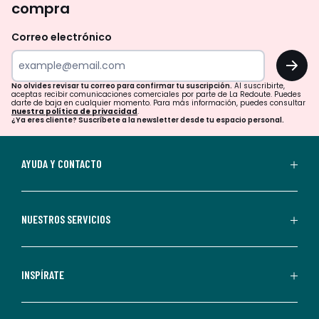
compra
olvides
revisar
Correo electrónico
tu
OK
correo
para
No olvides revisar tu correo para confirmar tu suscripción.
Al suscribirte,
aceptas recibir comunicaciones comerciales por parte de La Redoute. Puedes
confirmar
darte de baja en cualquier momento. Para más información, puedes consultar
nuestra política de privacidad
.
tu
¿Ya eres cliente? Suscríbete a la newsletter desde tu espacio personal.
suscripción.
Al
AYUDA Y CONTACTO
suscribirte,
aceptas
recibir
NUESTROS SERVICIOS
comunicaciones
comerciales
personalizadas
INSPÍRATE
por
parte