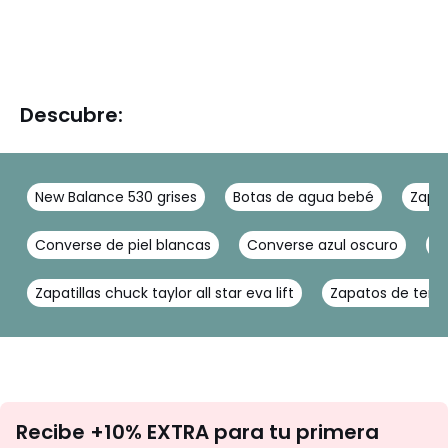
Descubre:
New Balance 530 grises
Botas de agua bebé
Zapat
Converse de piel blancas
Converse azul oscuro
C
Zapatillas chuck taylor all star eva lift
Zapatos de terci
No
Recibe +10% EXTRA para tu primera
te