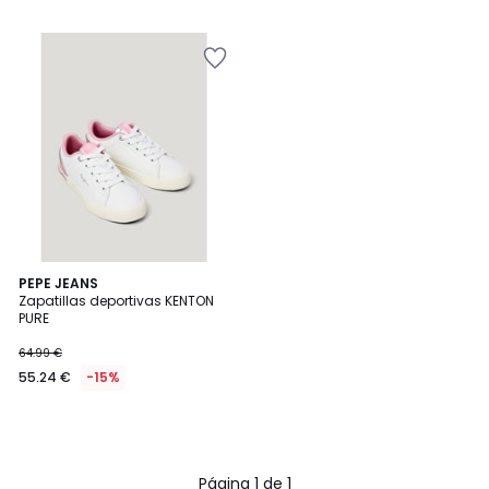
49.99
€
15%
descuento
aplicado.
PEPE JEANS
Zapatillas deportivas KENTON
PURE
64.99 €
55.24 €
-15%
Página 1 de 1