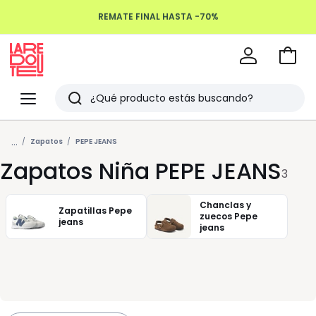
REMATE FINAL HASTA -70%
Devoluciones hasta 100 días
Ir
a
La
la
Redoute
Menu
Buscar
cesta
Últimos
...
artículos
Zapatos
PEPE JEANS
Zapatos Niña PEPE JEANS
vistos
3
Chanclas y
Zapatillas Pepe
zuecos Pepe
jeans
jeans