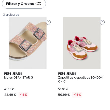
Filtrar y Ordenar
3 artículos
PEPE JEANS
PEPE JEANS
Mules OBAN STAR G
Zapatillas deportivas LONDON
CHIC
42.49
49.99 €
59.99 €
€
42.49 €
-15%
50.99 €
-15%
en
lugar
de