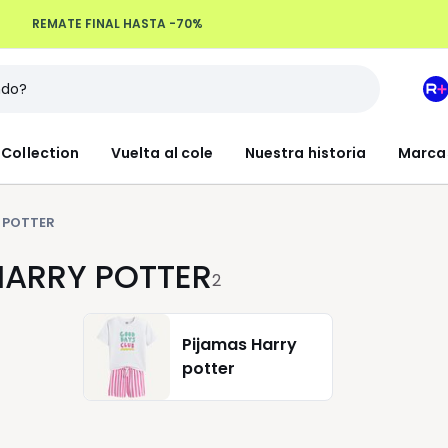
REMATE FINAL HASTA -70%
Devoluciones hasta 100 días
M
e
L
Collection
Vuelta al cole
Nuestra historia
Marca
R
+
 POTTER
HARRY POTTER
2
Pijamas Harry
potter