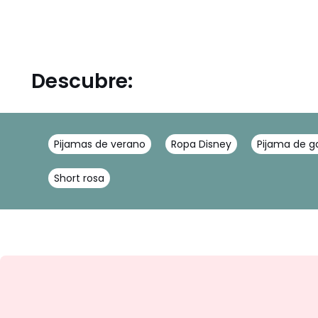
Descubre:
Pijamas de verano
Ropa Disney
Pijama de g
Short rosa