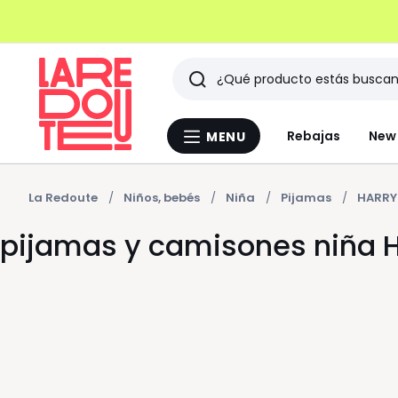
Buscar
Últimos
Rebajas
New 
MENU
Menu
artículos
La
Redoute
vistos
La Redoute
Niños, bebés
Niña
Pijamas
HARRY
pijamas y camisones niña 