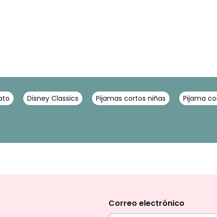
ato
Disney Classics
Pijamas cortos niñas
Pijama co
No
te
olvides
Correo electrónico