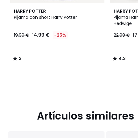
3
4,3
HARRY POTTER
HARRY POT
/
/ 5
Pijama con short Harry Potter
Pijama Har
5
Hedwige
14.99
14.99 €
17
19.99 €
-25%
22.99 €
€
en
lugar
de
3
4,3
19.99
/
/
€
5
5
25%
descuento
aplicado.
Artículos similares