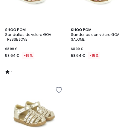
1
SHOO POM
SHOO POM
/
Sandalias de velcro GOA
Sandalias con velcro GOA
5
TRESSE LOVE
SALOME
68.99 €
68.99 €
58.64 €
-15%
58.64 €
-15%
1
/
5