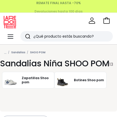
Devoluciones hasta 100 días
Ir
a
La
la
Redoute
Menu
Buscar
cesta
Últimos
...
artículos
Sandalias
SHOO POM
Sandalias Niña SHOO POM
vistos
13
Zapatillas Shoo
Botines Shoo pom
pom