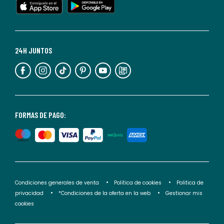
cualquier
momento.
Para
más
24H JUNTOS
información,
puedes
consultar
nuestra
<2>política
FORMAS DE PAGO:
de
privacidad</2>.
Condiciones generales de venta
Politica de cookies
Politica de
privacidad
*Condiciones de la oferta en la web
Gestionar mis
cookies