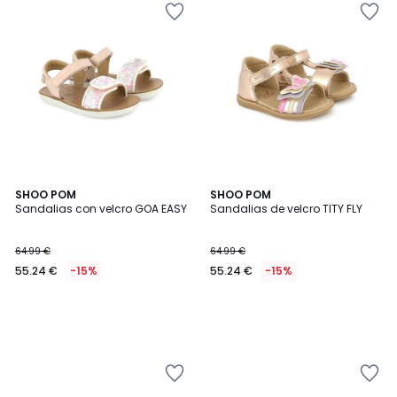
SHOO POM
SHOO POM
Sandalias con velcro GOA EASY
Sandalias de velcro TITY FLY
64.99 €
64.99 €
55.24 €
-15%
55.24 €
-15%