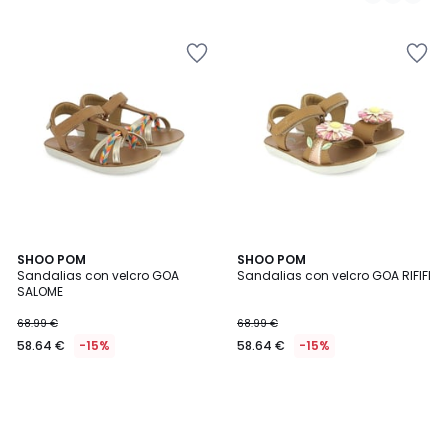
64.99
€
15%
descuento
aplicado.
SHOO POM
SHOO POM
Sandalias con velcro GOA
Sandalias con velcro GOA RIFIFI
SALOME
68.99 €
68.99 €
58.64 €
-15%
58.64 €
-15%