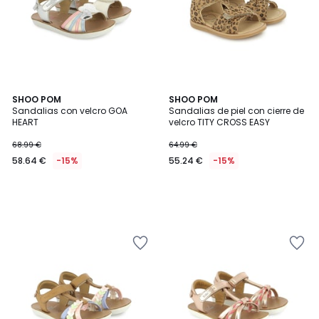
SHOO POM
SHOO POM
Sandalias con velcro GOA
Sandalias de piel con cierre de
HEART
velcro TITY CROSS EASY
68.99 €
64.99 €
58.64 €
-15%
55.24 €
-15%