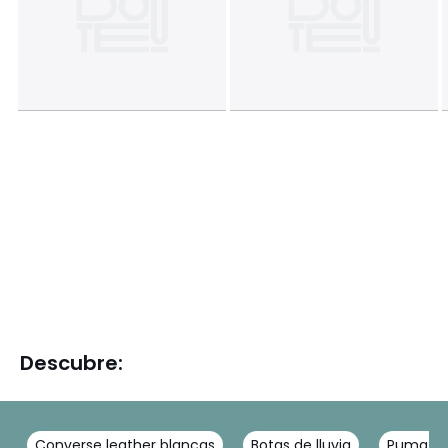
Descubre:
Converse leather blancas
Botas de lluvia
Puma ca