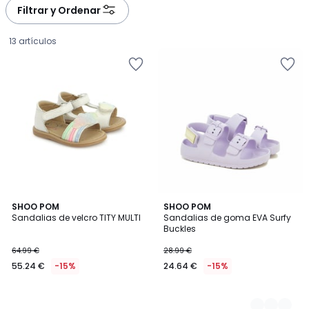
Filtrar y Ordenar
13 artículos
SHOO POM
2
SHOO POM
Sandalias de velcro TITY MULTI
Sandalias de goma EVA Surfy
Colores
Buckles
55.24
64.99 €
28.99 €
€
55.24 €
-15%
24.64 €
-15%
en
lugar
de