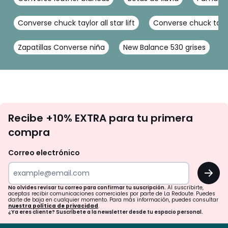
Converse chuck taylor all star lift
Converse chuck taylor
Zapatillas Converse niña
New Balance 530 grises
No
Recibe +10% EXTRA para tu primera
te
compra
olvides
revisar
Correo electrónico
tu
OK
correo
para
No olvides revisar tu correo para confirmar tu suscripción.
Al suscribirte,
aceptas recibir comunicaciones comerciales por parte de La Redoute. Puedes
confirmar
darte de baja en cualquier momento. Para más información, puedes consultar
nuestra política de privacidad
.
tu
¿Ya eres cliente? Suscríbete a la newsletter desde tu espacio personal.