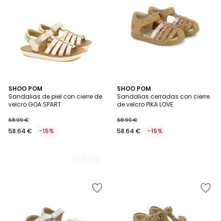
2
SHOO POM
SHOO POM
Sandalias de piel con cierre de
Sandalias cerradas con cierre
Colores
velcro GOA SPART
de velcro PIKA LOVE
68.99 €
68.99 €
58.64 €
-15%
58.64 €
-15%