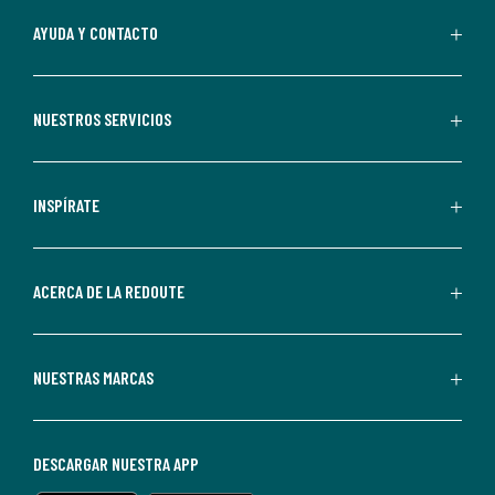
suscripción.
Al
AYUDA Y CONTACTO
suscribirte,
aceptas
recibir
NUESTROS SERVICIOS
comunicaciones
comerciales
personalizadas
INSPÍRATE
por
parte
de
ACERCA DE LA REDOUTE
La
Redoute.
Puedes
NUESTRAS MARCAS
darte
de
baja
DESCARGAR NUESTRA APP
en