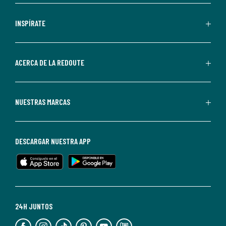
comerciales
personalizadas
INSPÍRATE
por
parte
de
ACERCA DE LA REDOUTE
La
Redoute.
Puedes
NUESTRAS MARCAS
darte
de
baja
DESCARGAR NUESTRA APP
en
cualquier
momento.
Para
más
24H JUNTOS
información,