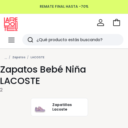
REMATE FINAL HASTA -70%
Devoluciones hasta 100 días
Ir
a
La
la
Redoute
Menu
Buscar
cesta
Últimos
...
artículos
Zapatos
LACOSTE
Zapatos Bebé Niña
vistos
LACOSTE
2
Zapatillas
Lacoste