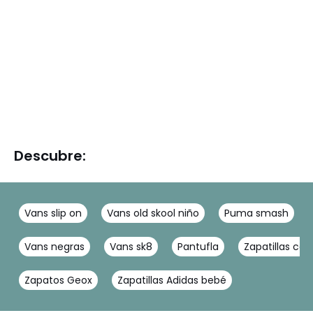
Descubre:
Vans slip on
Vans old skool niño
Puma smash
Vans negras
Vans sk8
Pantufla
Zapatillas cas
Zapatos Geox
Zapatillas Adidas bebé