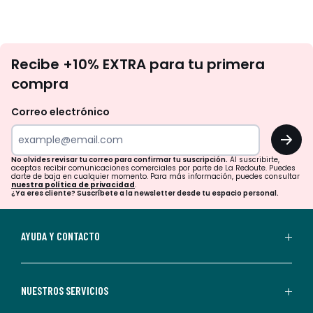
No
Recibe +10% EXTRA para tu primera
te
compra
olvides
revisar
Correo electrónico
tu
OK
correo
para
No olvides revisar tu correo para confirmar tu suscripción.
Al suscribirte,
aceptas recibir comunicaciones comerciales por parte de La Redoute. Puedes
confirmar
darte de baja en cualquier momento. Para más información, puedes consultar
nuestra política de privacidad
.
tu
¿Ya eres cliente? Suscríbete a la newsletter desde tu espacio personal.
suscripción.
Al
AYUDA Y CONTACTO
suscribirte,
aceptas
recibir
NUESTROS SERVICIOS
comunicaciones