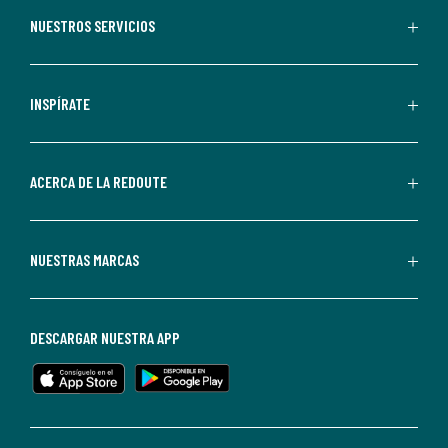
recibir
NUESTROS SERVICIOS
comunicaciones
comerciales
personalizadas
INSPÍRATE
por
parte
de
ACERCA DE LA REDOUTE
La
Redoute.
Puedes
NUESTRAS MARCAS
darte
de
baja
DESCARGAR NUESTRA APP
en
cualquier
momento.
Para