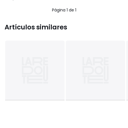
€
/
5
en
Página 1 de 1
lugar
de
41.99
Artículos similares
€
10%
descuento
aplicado.