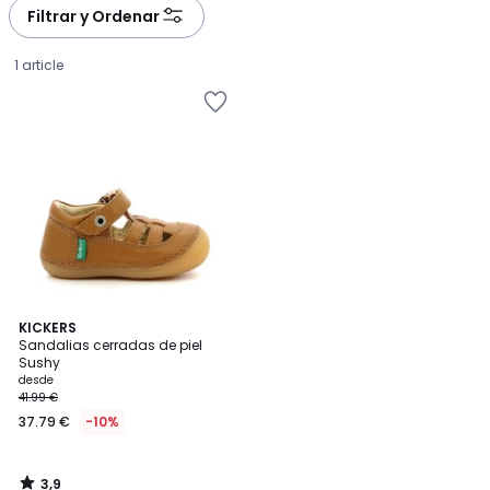
Filtrar y Ordenar
1 article
3,9
KICKERS
/ 5
Sandalias cerradas de piel
Sushy
Precio
desde
41.99 €
a
37.79 €
-10%
partir
de
37.79
3,9