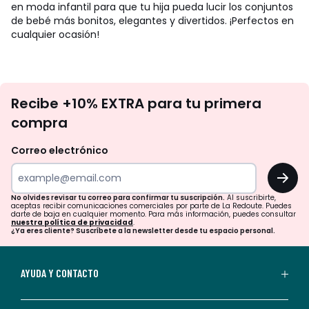
en moda infantil para que tu hija pueda lucir los conjuntos
de bebé más bonitos, elegantes y divertidos. ¡Perfectos en
cualquier ocasión!
No
Recibe +10% EXTRA para tu primera
te
compra
olvides
revisar
Correo electrónico
tu
OK
correo
para
No olvides revisar tu correo para confirmar tu suscripción.
Al suscribirte,
aceptas recibir comunicaciones comerciales por parte de La Redoute. Puedes
confirmar
darte de baja en cualquier momento. Para más información, puedes consultar
nuestra política de privacidad
.
tu
¿Ya eres cliente? Suscríbete a la newsletter desde tu espacio personal.
suscripción.
Al
AYUDA Y CONTACTO
suscribirte,
aceptas