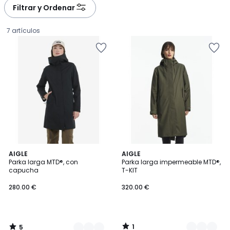
à
à
Filtrar y Ordenar
gauche
droite
7 artículos
5
1
4
AIGLE
2
AIGLE
/
/
Parka larga MTD®, con
Parka larga impermeable MTD®,
Colores
Colores
5
5
capucha
T-KIT
280.00
280.00 €
320.00 €
€.
1
5