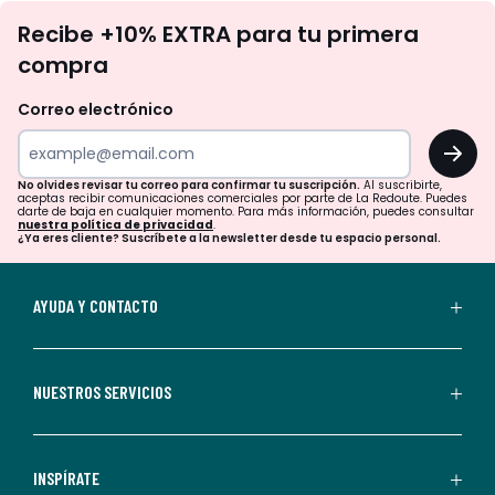
No
Recibe +10% EXTRA para tu primera
te
compra
olvides
revisar
Correo electrónico
tu
OK
correo
para
No olvides revisar tu correo para confirmar tu suscripción.
Al suscribirte,
aceptas recibir comunicaciones comerciales por parte de La Redoute. Puedes
confirmar
darte de baja en cualquier momento. Para más información, puedes consultar
nuestra política de privacidad
.
tu
¿Ya eres cliente? Suscríbete a la newsletter desde tu espacio personal.
suscripción.
Al
AYUDA Y CONTACTO
suscribirte,
aceptas
recibir
NUESTROS SERVICIOS
comunicaciones
comerciales
personalizadas
INSPÍRATE