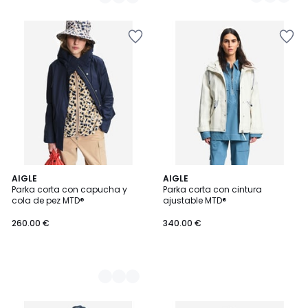
/
/
5
5
3
AIGLE
AIGLE
Parka corta con capucha y
Parka corta con cintura
Colores
cola de pez MTD®
ajustable MTD®
260.00 €
340.00 €