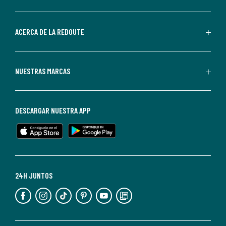
por
parte
de
ACERCA DE LA REDOUTE
La
Redoute.
Puedes
NUESTRAS MARCAS
darte
de
baja
DESCARGAR NUESTRA APP
en
cualquier
momento.
Para
más
24H JUNTOS
información,
puedes
consultar