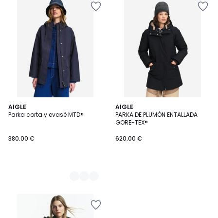
2
AIGLE
AIGLE
Parka corta y evasé MTD®
PARKA DE PLUMÓN ENTALLADA
Colores
GORE-TEX®
380.00 €
620.00 €