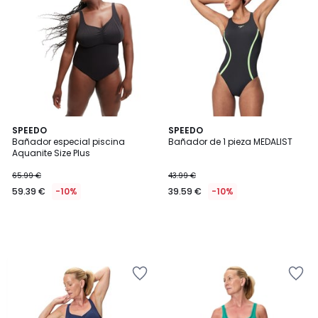
SPEEDO
SPEEDO
Bañador especial piscina
Bañador de 1 pieza MEDALIST
Aquanite Size Plus
65.99 €
43.99 €
59.39 €
-10%
39.59 €
-10%