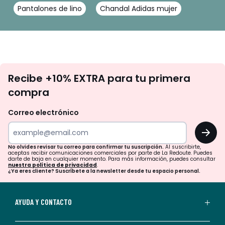
Pantalones de lino
Chandal Adidas mujer
No
Recibe +10% EXTRA para tu primera
te
compra
olvides
revisar
Correo electrónico
tu
OK
correo
para
No olvides revisar tu correo para confirmar tu suscripción.
Al suscribirte,
aceptas recibir comunicaciones comerciales por parte de La Redoute. Puedes
confirmar
darte de baja en cualquier momento. Para más información, puedes consultar
nuestra política de privacidad
.
tu
¿Ya eres cliente? Suscríbete a la newsletter desde tu espacio personal.
suscripción.
Al
AYUDA Y CONTACTO
suscribirte,