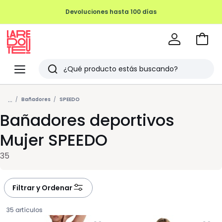
Devoluciones hasta 100 días
Ir
a
La
la
Redoute
Menu
Buscar
cesta
Últimos
...
artículos
Bañadores
SPEEDO
Bañadores deportivos
vistos
Mujer SPEEDO
35
Filtrar y Ordenar
35 artículos