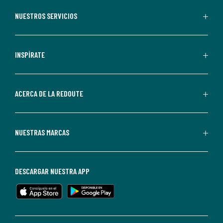
aceptas
recibir
NUESTROS SERVICIOS
comunicaciones
comerciales
personalizadas
INSPÍRATE
por
parte
de
ACERCA DE LA REDOUTE
La
Redoute.
Puedes
NUESTRAS MARCAS
darte
de
baja
DESCARGAR NUESTRA APP
en
cualquier
momento.
Para