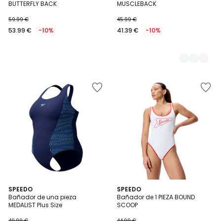
BUTTERFLY BACK
MUSCLEBACK
59.99 €
45.99 €
53.99 €
-10%
41.39 €
-10%
5
SPEEDO
SPEEDO
/
Bañador de una pieza
Bañador de 1 PIEZA BOUND
5
MEDALIST Plus Size
SCOOP
49.99 €
44.99 €