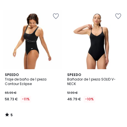
5
SPEEDO
SPEEDO
/
Traje de baño de 1 pieza
Bañador de 1 pieza SOLID V-
5
Contour Eclipse
NECK
65.99 €
51.99 €
58.73 €
-11%
46.79 €
-10%
5
/
5