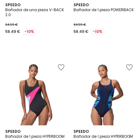
SPEEDO
SPEEDO
Bañador de una pieza V-BACK
Bañador de 1 pieza POWERBACK
2.0
64.99 €
64.99 €
58.49 €
-10%
58.49 €
-10%
SPEEDO
2
SPEEDO
Bañador de 1 pieza HYPERBOOM
Bañador de 1 pieza HYPERBOOM
Colores