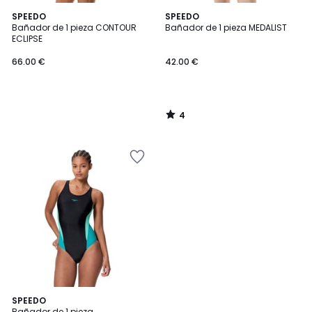
4
SPEEDO
SPEEDO
/
Bañador de 1 pieza CONTOUR
Bañador de 1 pieza MEDALIST
5
ECLIPSE
66.00 €
42.00 €
4
/
5
2
SPEEDO
Bañador de 1 pieza