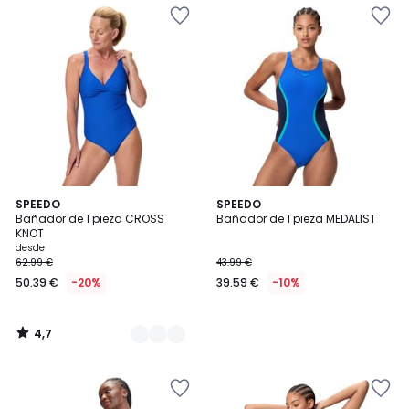
4,7
2
SPEEDO
SPEEDO
/ 5
Bañador de 1 pieza CROSS
Bañador de 1 pieza MEDALIST
Colores
KNOT
desde
62.99 €
43.99 €
50.39 €
-20%
39.59 €
-10%
4,7
/
5