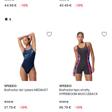
44.99 €
-10%
40.49 €
-10%
5
/
5
4
2
SPEEDO
SPEEDO
/
Bañador de 1 pieza MEDALIST
Bañador tipo shorty
Colores
5
HYPERBOOM MUSCLEBACK
41.99 €
61.99 €
37.79 €
-10%
55.79 €
-10%