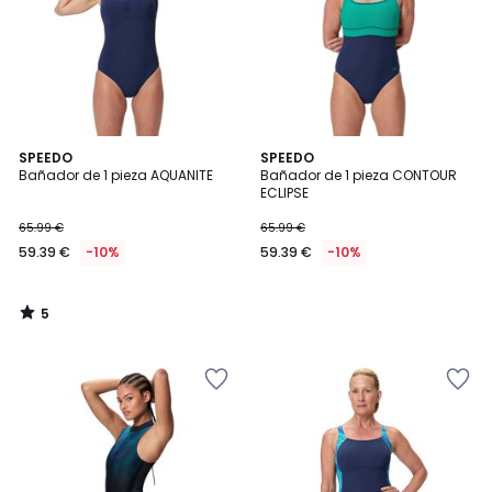
5
SPEEDO
SPEEDO
/
Bañador de 1 pieza AQUANITE
Bañador de 1 pieza CONTOUR
5
ECLIPSE
65.99 €
65.99 €
59.39 €
-10%
59.39 €
-10%
5
/
5