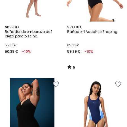
5
SPEEDO
SPEEDO
/
Bañador de embarazo de 1
Bañador 1 AquaNite Shaping
5
pieza para piscina
55.99 €
65.99 €
50.39 €
-10%
59.39 €
-10%
5
/
5