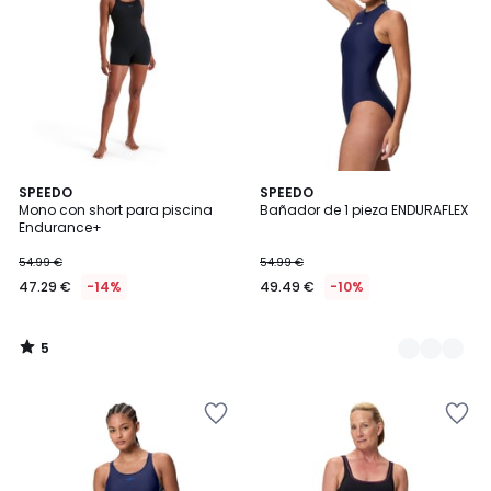
5
SPEEDO
2
SPEEDO
/
Mono con short para piscina
Bañador de 1 pieza ENDURAFLEX
Colores
5
Endurance+
54.99 €
54.99 €
47.29 €
-14%
49.49 €
-10%
5
/
5