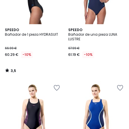
3,5
SPEEDO
SPEEDO
/ 5
Bañador de 1 pieza HYDRASUIT
Bañador de una pieza LUNA
LUSTRE
66.99 €
67.99 €
60.29 €
-10%
61.19 €
-10%
3,5
/
5