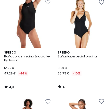
4,3
4,6
SPEEDO
SPEEDO
/ 5
/ 5
Bañador de piscina Enduraflex
Bañador, especial piscina
Hydrasuit
47.29
54.99 €
61.99 €
€
47.29 €
-14%
55.79 €
-10%
en
lugar
de
4,3
4,6
54.99
/
/
5
5
€
14%
descuento
aplicado.