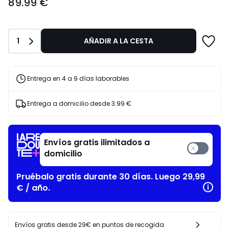
89.99 €
€.
Cantidad
1
AÑADIR A LA CESTA
Entrega en 4 a 9 días laborables
Entrega a domicilio desde
3.99 €
Envíos gratis ilimitados a
domicilio
Pruébalo gratis durante 30 días. Luego 29,99
€ / año.
Envíos gratis desde 29€ en puntos de recogida