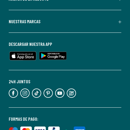
La
Redoute.
Puedes
NUESTRAS MARCAS
darte
de
baja
DESCARGAR NUESTRA APP
en
cualquier
momento.
Para
más
24H JUNTOS
información,
puedes
consultar
nuestra
<2>política
FORMAS DE PAGO:
de