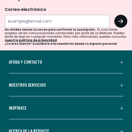
revisar
Correo electrónico
tu
OK
correo
para
No olvides revisar tu correo para confirmar tu suscripción.
Al suscribirte,
aceptas recibir comunicaciones comerciales por parte de La Redoute. Puedes
confirmar
darte de baja en cualquier momento. Para más información, puedes consultar
nuestra política de privacidad
.
tu
¿Ya eres cliente? Suscríbete a la newsletter desde tu espacio personal.
suscripción.
Al
AYUDA Y CONTACTO
suscribirte,
aceptas
recibir
NUESTROS SERVICIOS
comunicaciones
comerciales
personalizadas
INSPÍRATE
por
parte
de
ACERCA DE LA REDOUTE