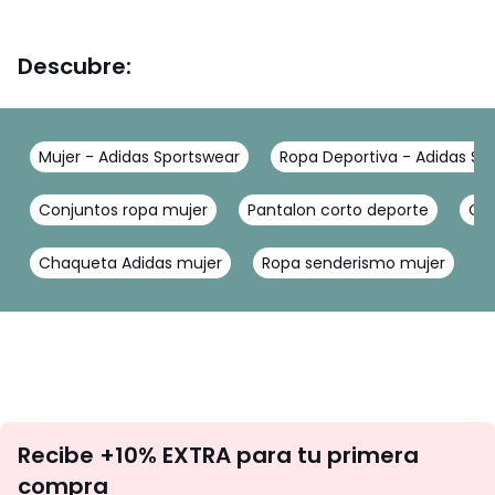
Descubre:
Mujer - Adidas Sportswear
Ropa Deportiva - Adidas Sp
Conjuntos ropa mujer
Pantalon corto deporte
Cha
Chaqueta Adidas mujer
Ropa senderismo mujer
S
No
Recibe +10% EXTRA para tu primera
te
compra
olvides