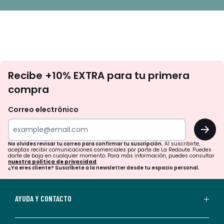
No
Recibe +10% EXTRA para tu primera
te
compra
olvides
revisar
Correo electrónico
tu
OK
correo
para
No olvides revisar tu correo para confirmar tu suscripción.
Al suscribirte,
aceptas recibir comunicaciones comerciales por parte de La Redoute. Puedes
confirmar
darte de baja en cualquier momento. Para más información, puedes consultar
nuestra política de privacidad
.
tu
¿Ya eres cliente? Suscríbete a la newsletter desde tu espacio personal.
suscripción.
Al
AYUDA Y CONTACTO
suscribirte,
aceptas