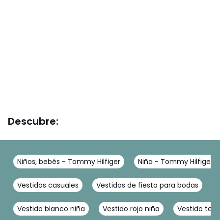
Descubre:
Niños, bebés - Tommy Hilfiger
Niña - Tommy Hilfiger
Vestidos casuales
Vestidos de fiesta para bodas
V
Vestido blanco niña
Vestido rojo niña
Vestido terc