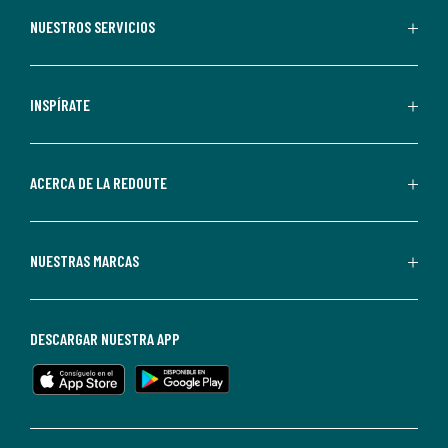
recibir
NUESTROS SERVICIOS
comunicaciones
comerciales
personalizadas
INSPÍRATE
por
parte
de
ACERCA DE LA REDOUTE
La
Redoute.
Puedes
NUESTRAS MARCAS
darte
de
baja
DESCARGAR NUESTRA APP
en
cualquier
momento.
Para