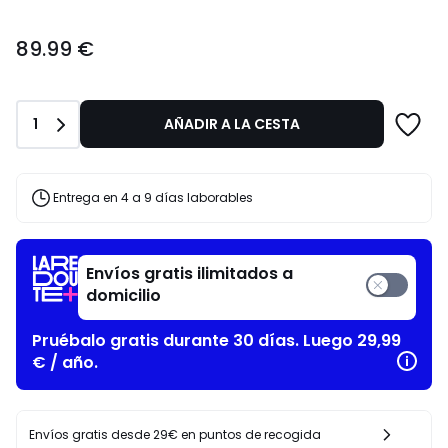
89.99
89.99 €
€.
Cantidad
1
AÑADIR A LA CESTA
Entrega en 4 a 9 días laborables
Envíos gratis ilimitados a
domicilio
Pruébalo gratis durante 30 días. Luego 29,99
€ / año.
Envíos gratis desde 29€ en puntos de recogida