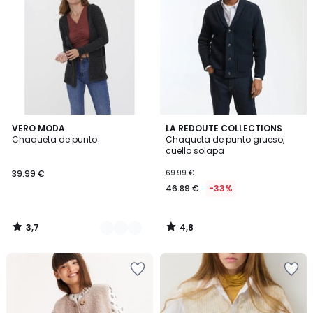
3,7
4,8
2
VERO MODA
LA REDOUTE COLLECTIONS
/ 5
/ 5
Chaqueta de punto
Chaqueta de punto grueso,
Colores
cuello solapa
39.99 €
69.99 €
46.89 €
-33%
3,7
4,8
/
/
5
5