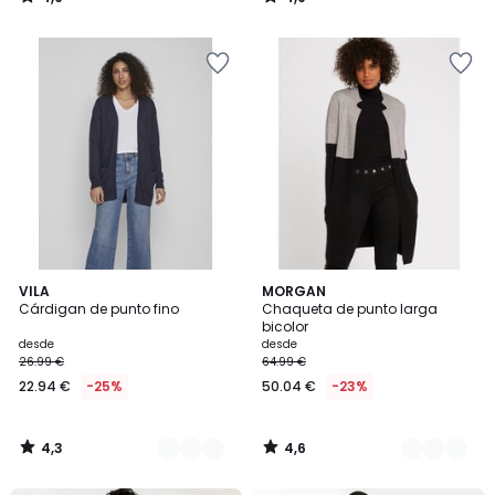
/
/
5
5
4,3
4,6
3
VILA
3
MORGAN
/ 5
/ 5
Cárdigan de punto fino
Chaqueta de punto larga
Colores
Colores
bicolor
desde
desde
26.99 €
64.99 €
22.94 €
-25%
50.04 €
-23%
4,3
4,6
/
/
5
5