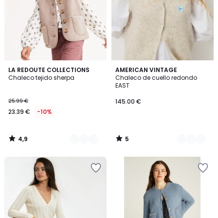
4,9
5
2
LA REDOUTE COLLECTIONS
4
AMERICAN VINTAGE
/ 5
/
Chaleco tejido sherpa
Chaleco de cuello redondo
Colores
Colores
5
EAST
25.99 €
145.00 €
23.39 €
-10%
4,9
5
/
/
5
5