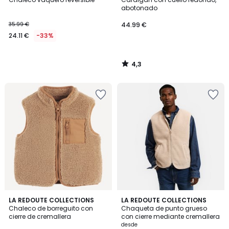
abotonado
35.99 €
44.99 €
24.11 €
-33%
4,3
/
5
5
5
LA REDOUTE COLLECTIONS
2
LA REDOUTE COLLECTIONS
/
/
Chaleco de borreguito con
Chaqueta de punto grueso
Colores
5
5
cierre de cremallera
con cierre mediante cremallera
desde