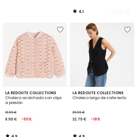
4,1
/
5
4,9
4,9
LA REDOUTE COLLECTIONS
LA REDOUTE COLLECTIONS
/ 5
/ 5
Chaleco acolchado con clips
Chaleco largo de corte recto
a presión
19.99 €
39.99 €
8.99 €
-55%
32.79 €
-18%
4,9
4,9