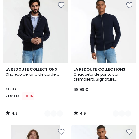
4,5
4,5
2
LA REDOUTE COLLECTIONS
2
LA REDOUTE COLLECTIONS
/ 5
/ 5
Chaleco de lana de cordero
Chaqueta de punto con
Colores
Colores
cremallera, Signature,
SEBASTIEN
79.99 €
69.99 €
71.99 €
-10%
4,5
4,5
/
/
5
5