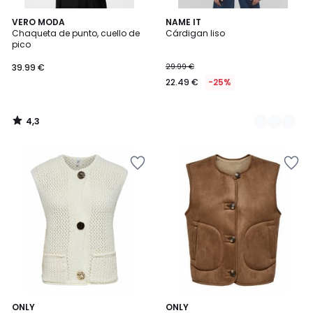
4,3
VERO MODA
2
NAME IT
/ 5
Chaqueta de punto, cuello de
Cárdigan liso
Colores
pico
39.99 €
29.99 €
22.49 €
-25%
4,3
/
5
5
3,5
2
ONLY
ONLY