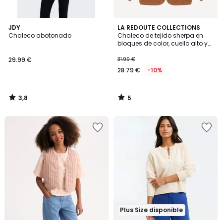
3,8
5
JDY
LA REDOUTE COLLECTIONS
/ 5
/
Chaleco abotonado
Chaleco de tejido sherpa en
5
bloques de color, cuello alto y
cierre de cremallera
29.99 €
31.99 €
28.79 €
-10%
3,8
5
/
/
5
5
Plus Size disponible