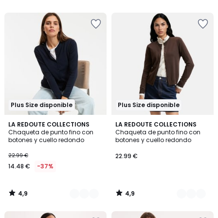
5
5
€
33%
descuento
aplicado.
Plus Size disponible
Plus Size disponible
4,9
4,9
2
LA REDOUTE COLLECTIONS
3
LA REDOUTE COLLECTIONS
/ 5
/ 5
Chaqueta de punto fino con
Chaqueta de punto fino con
Colores
Colores
botones y cuello redondo
botones y cuello redondo
22.99 €
22.99 €
14.48 €
-37%
4,9
4,9
/
/
5
5