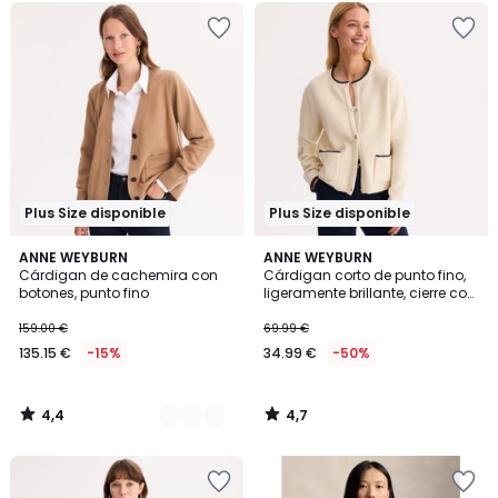
Plus Size disponible
Plus Size disponible
4,4
4,7
2
ANNE WEYBURN
ANNE WEYBURN
/ 5
/ 5
Cárdigan de cachemira con
Cárdigan corto de punto fino,
Colores
botones, punto fino
ligeramente brillante, cierre con
botones
159.00 €
69.99 €
135.15 €
-15%
34.99 €
-50%
4,4
4,7
/
/
5
5