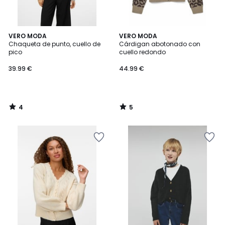
4
5
VERO MODA
VERO MODA
/
/
Chaqueta de punto, cuello de
Cárdigan abotonado con
5
5
pico
cuello redondo
39.99 €
44.99 €
4
5
/
/
5
5