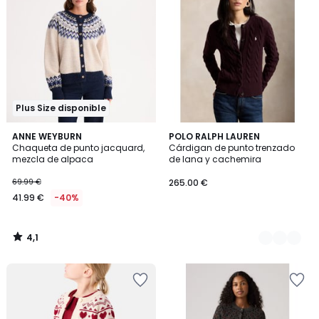
Plus Size disponible
4,1
ANNE WEYBURN
2
POLO RALPH LAUREN
/ 5
Chaqueta de punto jacquard,
Cárdigan de punto trenzado
Colores
mezcla de alpaca
de lana y cachemira
69.99 €
265.00 €
41.99 €
-40%
4,1
/
5