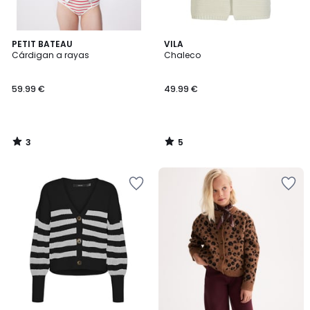
3
5
PETIT BATEAU
VILA
/
/
Cárdigan a rayas
Chaleco
5
5
59.99 €
49.99 €
3
5
/
/
5
5