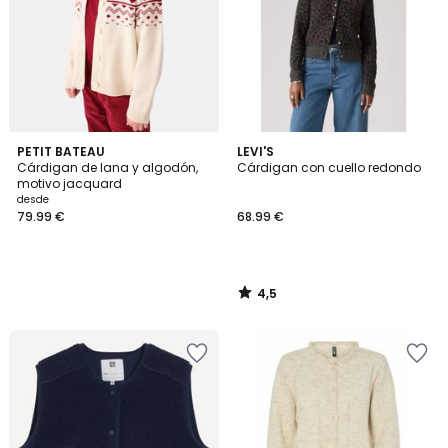
4,5
PETIT BATEAU
LEVI'S
/ 5
Cárdigan de lana y algodón,
Cárdigan con cuello redondo
motivo jacquard
desde
79.99 €
68.99 €
4,5
/
5