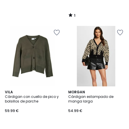
1
/
5
4,8
VILA
MORGAN
/ 5
Cárdigan con cuello de pico y
Cárdigan estampado de
bolsillos de parche
manga larga
59.99 €
54.99 €