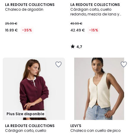
4,7
LA REDOUTE COLLECTIONS
LA REDOUTE COLLECTIONS
/ 5
Chaleco de algodón
Cárdigan corto, cuello
redondo, mezcla de lana y
algodón, cierre con botones
25.99 €
49.99 €
16.89 €
-35%
42.49 €
-15%
4,7
/
5
Plus Size disponible
4,7
5
2
LA REDOUTE COLLECTIONS
LEVI'S
/ 5
/
Cárdigan corto, cuello
Chaleco con cuello de pico
Colores