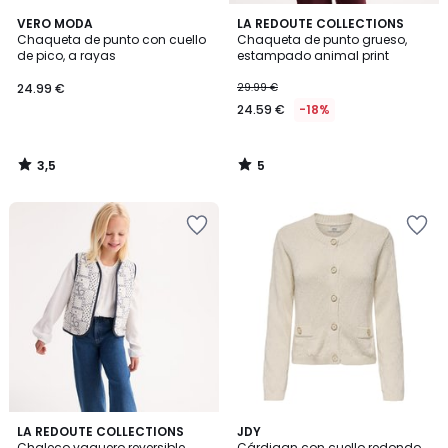
3,5
5
VERO MODA
LA REDOUTE COLLECTIONS
/ 5
/
Chaqueta de punto con cuello
Chaqueta de punto grueso,
5
de pico, a rayas
estampado animal print
24.99 €
29.99 €
24.59 €
-18%
3,5
5
/
/
5
5
4,3
LA REDOUTE COLLECTIONS
JDY
/ 5
Chaleco vaquero reversible
Cárdigan con cuello redondo,