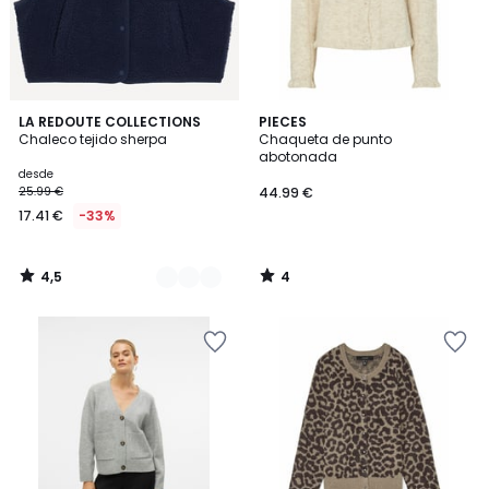
4,5
4
3
LA REDOUTE COLLECTIONS
PIECES
/ 5
/
Chaleco tejido sherpa
Chaqueta de punto
Colores
5
abotonada
desde
25.99 €
44.99 €
17.41 €
-33%
4,5
4
/
/
5
5