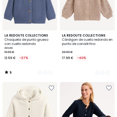
5
2
LA REDOUTE COLLECTIONS
3
LA REDOUTE COLLECTIONS
/
Chaqueta de punto grueso
Cárdigan de cuello redondo en
Colores
Colores
5
con cuello redondo
punto de canalé fino
desde
19.99 €
29.99 €
12.59 €
-37%
17.99 €
-40%
5
/
5