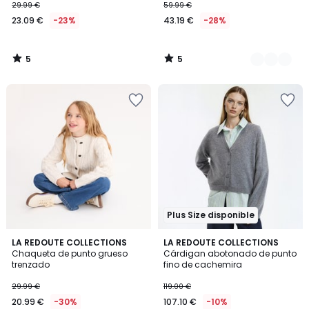
29.99 €
59.99 €
23.09 €
-23%
43.19 €
-28%
5
5
/
/
5
5
Plus Size disponible
4,3
LA REDOUTE COLLECTIONS
3
LA REDOUTE COLLECTIONS
/ 5
Chaqueta de punto grueso
Cárdigan abotonado de punto
Colores
trenzado
fino de cachemira
29.99 €
119.00 €
20.99 €
-30%
107.10 €
-10%