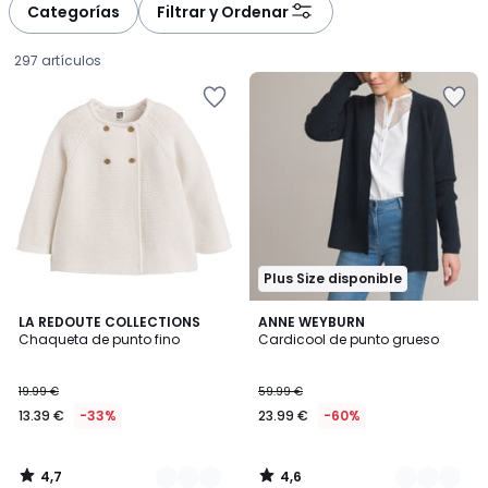
Categorías
Filtrar y Ordenar
297 artículos
Plus Size disponible
4,7
4,6
2
LA REDOUTE COLLECTIONS
2
ANNE WEYBURN
/ 5
/ 5
Chaqueta de punto fino
Cardicool de punto grueso
Colores
Colores
13.39
19.99 €
59.99 €
€
13.39 €
-33%
23.99 €
-60%
en
lugar
de
4,7
4,6
19.99
/
/