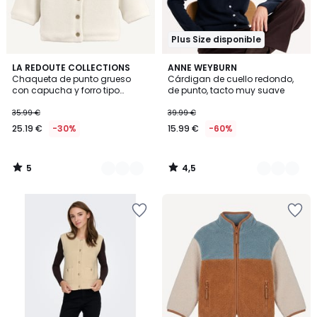
Plus Size disponible
5
4,5
2
LA REDOUTE COLLECTIONS
2
ANNE WEYBURN
/
/ 5
Chaqueta de punto grueso
Cárdigan de cuello redondo,
Colores
Colores
5
con capucha y forro tipo
de punto, tacto muy suave
sherpa
35.99 €
39.99 €
25.19 €
-30%
15.99 €
-60%
5
4,5
/
/
5
5