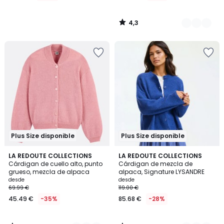
4,3
/
5
Plus Size disponible
Plus Size disponible
4
4
3
LA REDOUTE COLLECTIONS
3
LA REDOUTE COLLECTIONS
/
/
Cárdigan de cuello alto, punto
Cárdigan de mezcla de
Colores
Colores
5
5
grueso, mezcla de alpaca
alpaca, Signature LYSANDRE
desde
desde
69.99 €
119.00 €
45.49 €
-35%
85.68 €
-28%