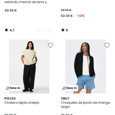
5
redondo, mezcla de lana y
algodón, cierre con botones
49.99 €
58.99 €
53.09 €
-10%
4,7
5
/
/
5
5
New in
New in
3
PIECES
ONLY
Chaleco tejido sherpa
Chaqueta de punto de manga
Colores
larga