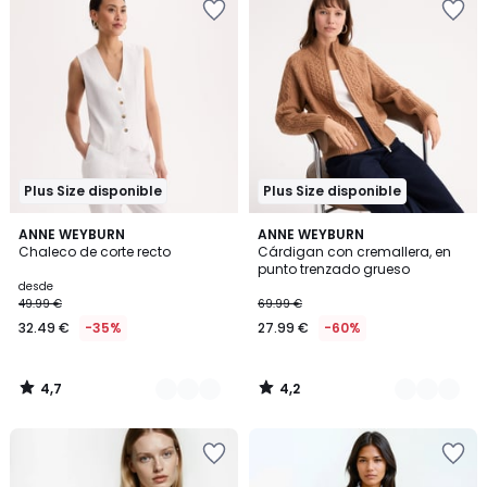
Plus Size disponible
Plus Size disponible
4,7
4,2
2
ANNE WEYBURN
2
ANNE WEYBURN
/ 5
/ 5
Chaleco de corte recto
Cárdigan con cremallera, en
Colores
Colores
punto trenzado grueso
desde
49.99 €
69.99 €
32.49 €
-35%
27.99 €
-60%
4,7
4,2
/
/
5
5