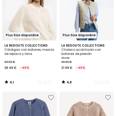
Plus Size disponible
Plus Size disponible
4,1
4,8
2
LA REDOUTE COLLECTIONS
3
LA REDOUTE COLLECTIONS
/ 5
/ 5
Cárdigan con botones, mezcla
Chaleco acolchado con
Colores
Colores
de alpaca y lana
botones de presión
desde
69.99 €
39.99 €
38.49 €
-45%
21.99 €
-45%
4,1
4,8
/
/
5
5