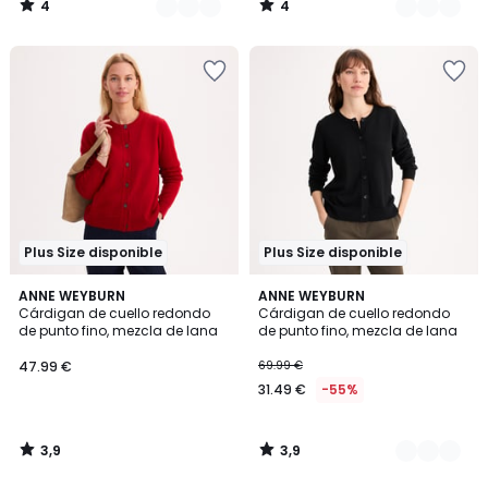
4
4
/
/
5
5
Plus Size disponible
Plus Size disponible
3,9
3,9
ANNE WEYBURN
2
ANNE WEYBURN
/ 5
/ 5
Cárdigan de cuello redondo
Cárdigan de cuello redondo
Colores
de punto fino, mezcla de lana
de punto fino, mezcla de lana
47.99 €
69.99 €
31.49 €
-55%
3,9
3,9
/
/
5
5