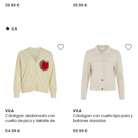
39.99 €
39.99 €
3,5
/
5
1
VILA
VILA
/
Cárdigan abotonado con
Cárdigan con cuello tipo polo y
5
cuello de pico y detalle de
botones dorados
corazón en el pecho
54.99 €
59.99 €