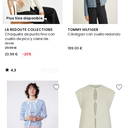
Plus Size disponible
4,3
2
LA REDOUTE COLLECTIONS
TOMMY HILFIGER
/ 5
Chaqueta de punto fino con
Cárdigan con cuello redondo
Colores
cuello de pico y cierre de
botones
desde
29.99 €
199.00 €
23.99 €
-20%
4,3
/
5