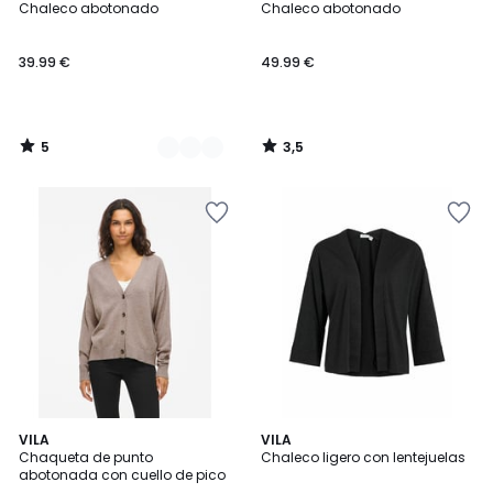
/
/ 5
Chaleco abotonado
Chaleco abotonado
Colores
5
39.99 €
49.99 €
5
3,5
/
/
5
5
3,5
VILA
VILA
/ 5
Chaqueta de punto
Chaleco ligero con lentejuelas
abotonada con cuello de pico