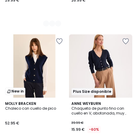
29.99 €
26.99 €
New in
Plus Size disponible
4,1
MOLLY BRACKEN
2
ANNE WEYBURN
/ 5
Chaleco con cuello de pico
Chaqueta de punto fino con
Colores
cuello en V, abotonada, muy
suave
52.95 €
39.99 €
15.99 €
-60%