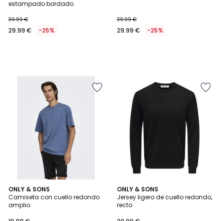
estampado bordado
39.99 €
39.99 €
29.99 €
-25%
29.99 €
-25%
4,9
4,4
4
ONLY & SONS
ONLY & SONS
/ 5
/ 5
Camiseta con cuello redondo
Jersey ligero de cuello redondo,
Colores
amplio
recto