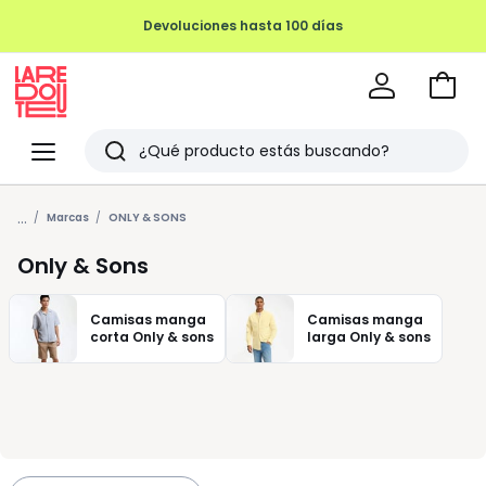
Devoluciones hasta 100 días
Ir
a
La
la
Redoute
Menu
Buscar
cesta
Últimos
...
artículos
Marcas
ONLY & SONS
vistos
Only & Sons
Camisas manga
Camisas manga
corta Only & sons
larga Only & sons