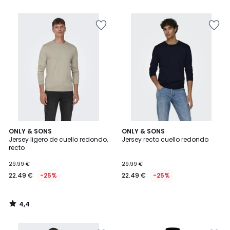
5
5
€
25%
descuento
aplicado.
4,4
ONLY & SONS
ONLY & SONS
/ 5
Jersey ligero de cuello redondo,
Jersey recto cuello redondo
recto
29.99 €
29.99 €
22.49 €
-25%
22.49 €
-25%
4,4
/
5