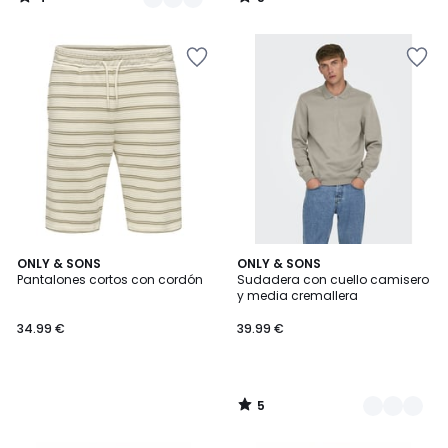
/
/
5
5
5
ONLY & SONS
2
ONLY & SONS
/
Pantalones cortos con cordón
Sudadera con cuello camisero
Colores
5
y media cremallera
34.99 €
39.99 €
5
/
5