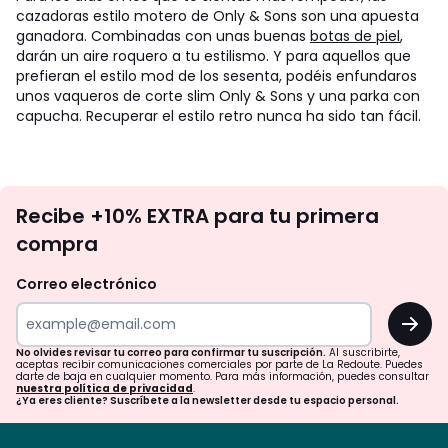
cazadoras estilo motero de Only & Sons son una apuesta
ganadora. Combinadas con unas buenas
botas de piel
,
darán un aire roquero a tu estilismo. Y para aquellos que
prefieran el estilo mod de los sesenta, podéis enfundaros
unos vaqueros de corte slim Only & Sons y una parka con
capucha. Recuperar el estilo retro nunca ha sido tan fácil.
No
Recibe +10% EXTRA para tu primera
te
compra
olvides
revisar
Correo electrónico
tu
OK
correo
para
No olvides revisar tu correo para confirmar tu suscripción.
Al suscribirte,
aceptas recibir comunicaciones comerciales por parte de La Redoute. Puedes
confirmar
darte de baja en cualquier momento. Para más información, puedes consultar
nuestra política de privacidad
.
tu
¿Ya eres cliente? Suscríbete a la newsletter desde tu espacio personal.
suscripción.