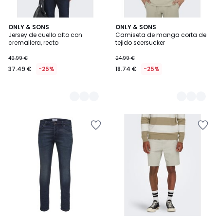
2
ONLY & SONS
3
ONLY & SONS
Jersey de cuello alto con
Camiseta de manga corta de
Colores
Colores
cremallera, recto
tejido seersucker
49.99 €
24.99 €
37.49 €
-25%
18.74 €
-25%