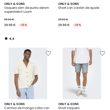
4,4
ONLY & SONS
ONLY & SONS
/ 5
Vaquero slim de punto denim
Short con cordón de ajuste
superstretch Loom
39.99 €
39.99 €
29.99 €
-25%
29.99 €
-25%
4,4
/
5
ONLY & SONS
ONLY & SONS
Camisa de manga corta con
Short vaquero