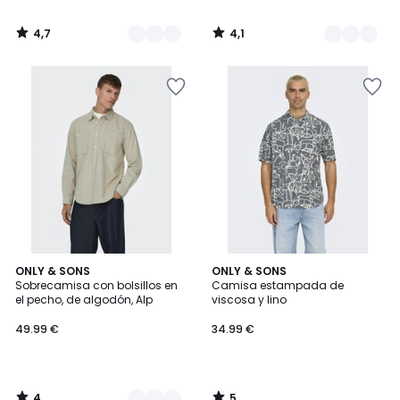
4,7
4,1
/
/
5
5
4
5
2
ONLY & SONS
ONLY & SONS
/
/
Sobrecamisa con bolsillos en
Camisa estampada de
Colores
5
5
el pecho, de algodón, Alp
viscosa y lino
49.99 €
34.99 €
4
5