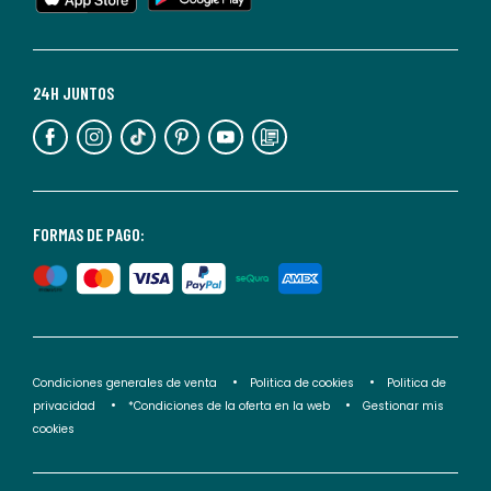
cualquier
momento.
Para
más
24H JUNTOS
información,
puedes
consultar
nuestra
<2>política
FORMAS DE PAGO:
de
privacidad</2>.
Condiciones generales de venta
Politica de cookies
Politica de
privacidad
*Condiciones de la oferta en la web
Gestionar mis
cookies