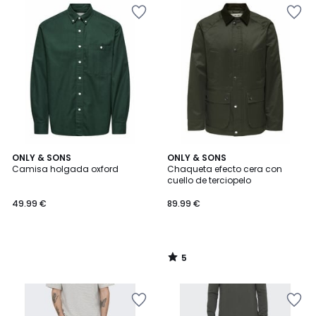
5
ONLY & SONS
ONLY & SONS
/
Camisa holgada oxford
Chaqueta efecto cera con
5
cuello de terciopelo
49.99 €
89.99 €
5
/
5