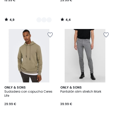
19.99 €
29.99 €
4,9
4,4
/
/
5
5
4,7
4,1
6
ONLY & SONS
2
ONLY & SONS
/ 5
/ 5
Sudadera con capucha Ceres
Pantalón slim stretch Mark
Colores
Colores
Life
29.99 €
39.99 €