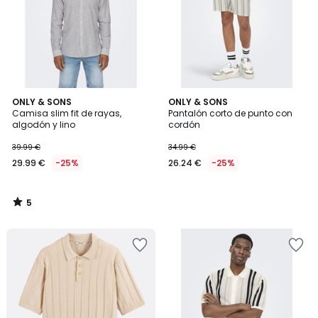
5
ONLY & SONS
ONLY & SONS
/
Camisa slim fit de rayas,
Pantalón corto de punto con
5
algodón y lino
cordón
39.99 €
34.99 €
29.99 €
-25%
26.24 €
-25%
5
/
5