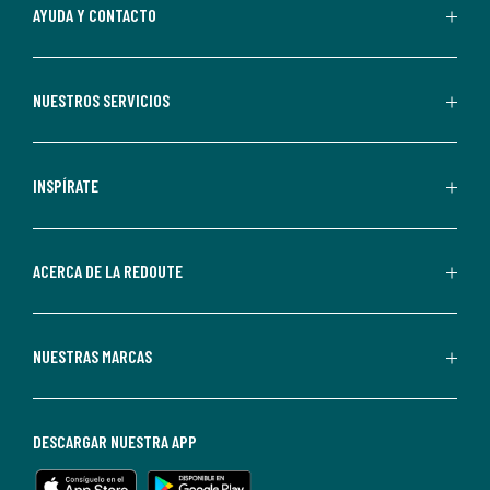
Al
AYUDA Y CONTACTO
suscribirte,
aceptas
recibir
NUESTROS SERVICIOS
comunicaciones
comerciales
personalizadas
INSPÍRATE
por
parte
de
ACERCA DE LA REDOUTE
La
Redoute.
Puedes
NUESTRAS MARCAS
darte
de
baja
DESCARGAR NUESTRA APP
en