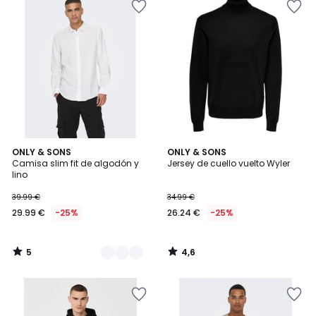
5
4,6
4
ONLY & SONS
ONLY & SONS
/
/ 5
Camisa slim fit de algodón y
Jersey de cuello vuelto Wyler
Colores
5
lino
39.99 €
34.99 €
29.99 €
-25%
26.24 €
-25%
5
4,6
/
/
5
5