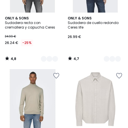
4,8
4,7
2
ONLY & SONS
3
ONLY & SONS
/ 5
/ 5
Sudadera recta con
Sudadera de cuello redondo
Colores
Colores
cremallera y capucha Ceres
Ceres life
34.99 €
26.99 €
26.24 €
-25%
4,8
4,7
/
/
5
5