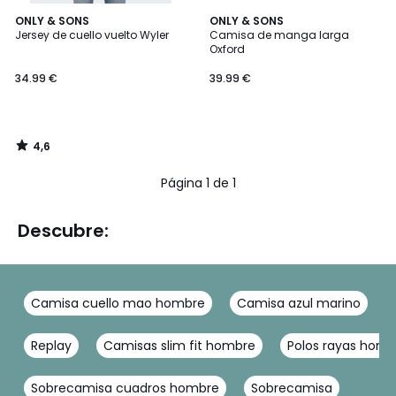
4,6
ONLY & SONS
ONLY & SONS
/ 5
Jersey de cuello vuelto Wyler
Camisa de manga larga
Oxford
34.99 €
39.99 €
4,6
/
5
Página 1 de 1
Descubre:
Camisa cuello mao hombre
Camisa azul marino
Replay
Camisas slim fit hombre
Polos rayas homb
Sobrecamisa cuadros hombre
Sobrecamisa