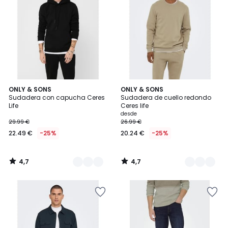
4,7
4,7
6
ONLY & SONS
5
ONLY & SONS
/ 5
/ 5
Sudadera con capucha Ceres
Sudadera de cuello redondo
Colores
Colores
Life
Ceres life
desde
29.99 €
26.99 €
22.49 €
-25%
20.24 €
-25%
4,7
4,7
/
/
5
5