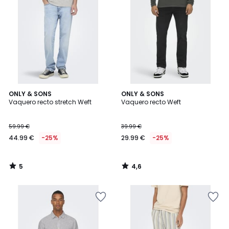
5
4,6
ONLY & SONS
ONLY & SONS
/
/ 5
Vaquero recto stretch Weft
Vaquero recto Weft
5
59.99 €
39.99 €
44.99 €
-25%
29.99 €
-25%
5
4,6
/
/
5
5