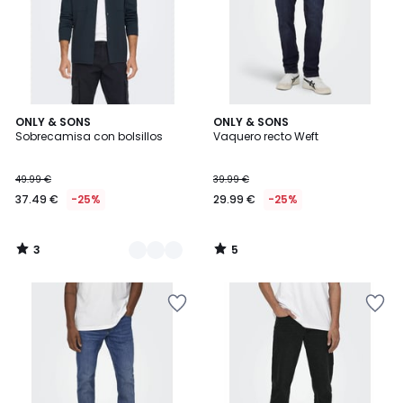
3
5
2
ONLY & SONS
ONLY & SONS
/
/
Sobrecamisa con bolsillos
Vaquero recto Weft
Colores
5
5
49.99 €
39.99 €
37.49 €
-25%
29.99 €
-25%
3
5
/
/
5
5