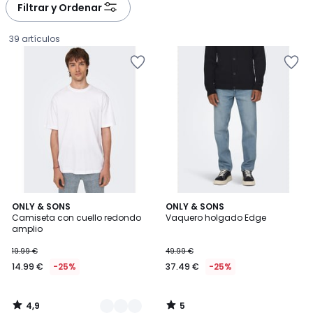
Filtrar y Ordenar
39 artículos
4,9
5
5
ONLY & SONS
ONLY & SONS
/ 5
/
Camiseta con cuello redondo
Vaquero holgado Edge
Colores
5
amplio
14.99
19.99 €
49.99 €
€
14.99 €
-25%
37.49 €
-25%
en
lugar
de
4,9
5
19.99
/
/