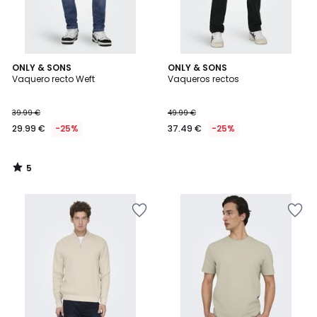
5
ONLY & SONS
ONLY & SONS
/
Vaquero recto Weft
Vaqueros rectos
5
39.99 €
49.99 €
29.99 €
-25%
37.49 €
-25%
5
/
5