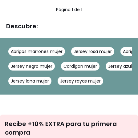
5
Página 1 de 1
Descubre:
Abrigos marrones mujer
Jersey rosa mujer
Abrigo
Jersey negro mujer
Cardigan mujer
Jersey azul m
Jersey lana mujer
Jersey rayas mujer
No
Recibe +10% EXTRA para tu primera
te
compra
olvides