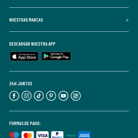
La
Redoute.
Puedes
NUESTRAS MARCAS
darte
de
baja
DESCARGAR NUESTRA APP
en
cualquier
momento.
Para
más
24H JUNTOS
información,
puedes
consultar
nuestra
<2>política
FORMAS DE PAGO:
de