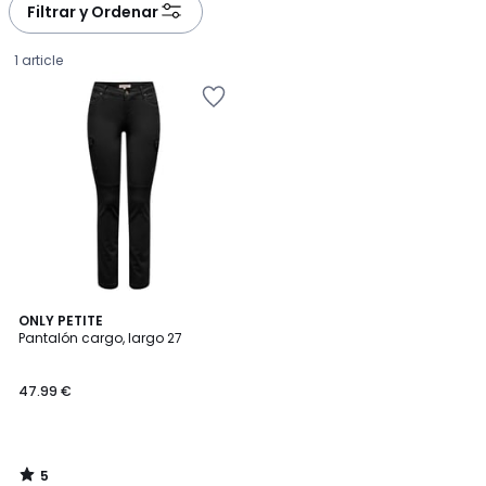
Filtrar y Ordenar
1 article
5
ONLY PETITE
/
Pantalón cargo, largo 27
5
47.99
47.99 €
€.
5
/