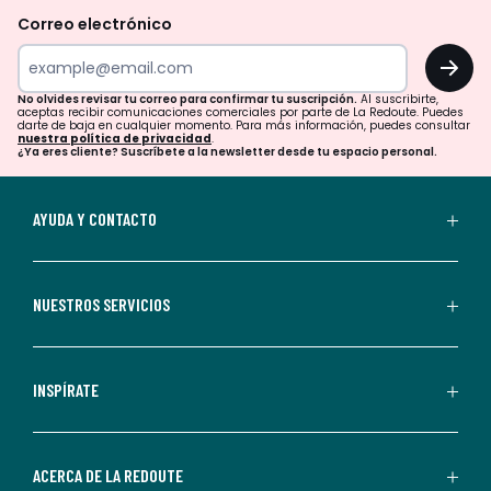
revisar
Correo electrónico
tu
OK
correo
para
No olvides revisar tu correo para confirmar tu suscripción.
Al suscribirte,
aceptas recibir comunicaciones comerciales por parte de La Redoute. Puedes
confirmar
darte de baja en cualquier momento. Para más información, puedes consultar
nuestra política de privacidad
.
tu
¿Ya eres cliente? Suscríbete a la newsletter desde tu espacio personal.
suscripción.
Al
AYUDA Y CONTACTO
suscribirte,
aceptas
recibir
NUESTROS SERVICIOS
comunicaciones
comerciales
personalizadas
INSPÍRATE
por
parte
de
ACERCA DE LA REDOUTE