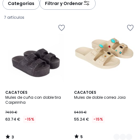
Categorías
Filtrar y Ordenar
7 artículos
3
5
CACATOES
2
CACATOES
/
/
Mules de cuña con doble tira
Mules de doble correa Joia
Colores
5
5
Caipirinha
63.74
74.99 €
64.99 €
€
63.74 €
-15%
55.24 €
-15%
en
lugar
de
5
3
74.99
/
/