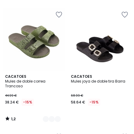
5
5
€
15%
descuento
aplicado.
1,2
2
CACATOES
CACATOES
/
Mules de doble correa
Mules joya de doble tira Barra
Colores
5
Trancoso
44.99 €
68.99 €
38.24 €
-15%
58.64 €
-15%
1,2
/
5