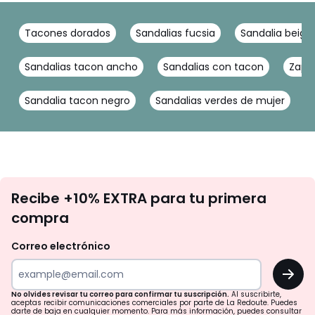
Tacones dorados
Sandalias fucsia
Sandalia beige
Sandalias tacon ancho
Sandalias con tacon
Zapa
Sandalia tacon negro
Sandalias verdes de mujer
No
Recibe +10% EXTRA para tu primera
te
compra
olvides
revisar
Correo electrónico
tu
OK
correo
para
No olvides revisar tu correo para confirmar tu suscripción.
Al suscribirte,
aceptas recibir comunicaciones comerciales por parte de La Redoute. Puedes
confirmar
darte de baja en cualquier momento. Para más información, puedes consultar