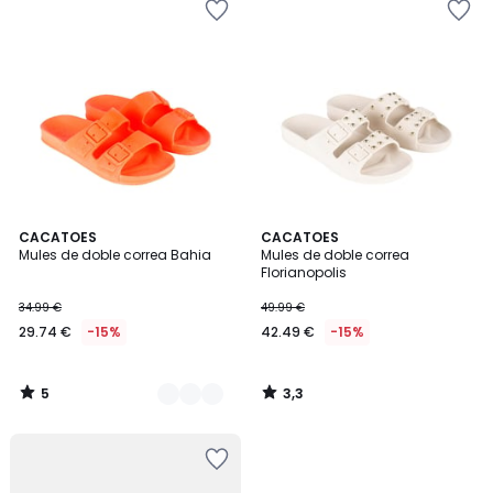
5
3,3
2
CACATOES
CACATOES
/
/ 5
Mules de doble correa Bahia
Mules de doble correa
Colores
5
Florianopolis
34.99 €
49.99 €
29.74 €
-15%
42.49 €
-15%
5
3,3
/
/
5
5