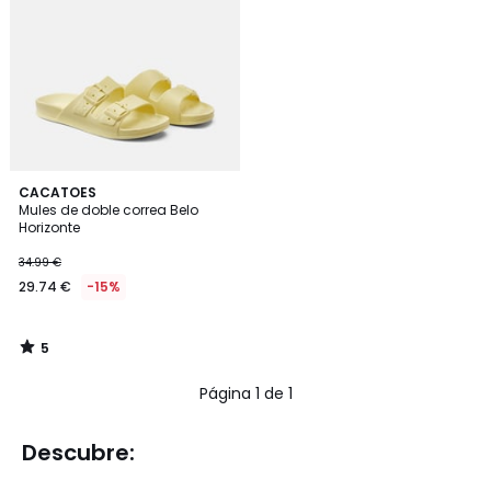
5
CACATOES
/
Mules de doble correa Belo
5
Horizonte
34.99 €
29.74 €
-15%
5
/
5
Página 1 de 1
Descubre: