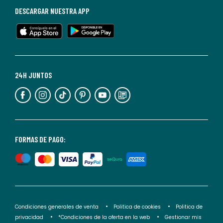
baja
DESCARGAR NUESTRA APP
en
cualquier
momento.
Para
más
24H JUNTOS
información,
puedes
consultar
nuestra
<2>política
FORMAS DE PAGO:
de
privacidad</2>.
Condiciones generales de venta
Politica de cookies
Politica de
privacidad
*Condiciones de la oferta en la web
Gestionar mis