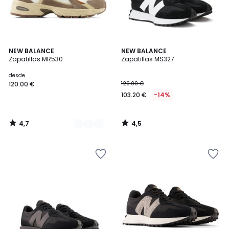
4,7
4,5
2
NEW BALANCE
NEW BALANCE
/ 5
/ 5
Zapatillas MR530
Zapatillas MS327
Colores
desde
120.00 €
120.00 €
103.20 €
-14%
4,7
4,5
/
/
5
5