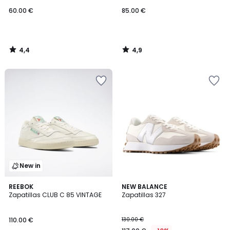
60.00 €
85.00 €
4,4
4,9
/
/
5
5
New in
4,7
4,6
REEBOK
2
NEW BALANCE
/ 5
/ 5
Zapatillas CLUB C 85 VINTAGE
Zapatillas 327
Colores
110.00 €
130.00 €