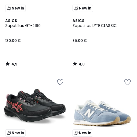
New in
New in
4,9
4,8
ASICS
ASICS
/ 5
/ 5
Zapatillas GT-2160
Zapatillas LYTE CLASSIC
130.00 €
85.00 €
4,9
4,8
/
/
5
5
New in
New in