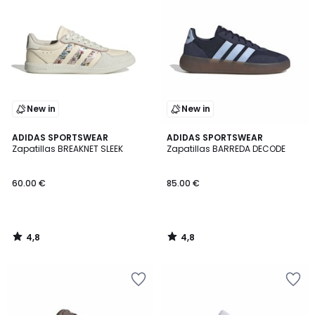
New in
New in
4,8
4,8
ADIDAS SPORTSWEAR
ADIDAS SPORTSWEAR
/ 5
/ 5
Zapatillas BREAKNET SLEEK
Zapatillas BARREDA DECODE
60.00 €
85.00 €
4,8
4,8
/
/
5
5