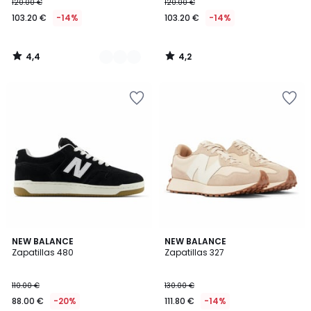
120.00 €
120.00 €
103.20 €
-14%
103.20 €
-14%
4,4
4,2
/
/
5
5
4,1
4,6
NEW BALANCE
NEW BALANCE
/ 5
/ 5
Zapatillas 480
Zapatillas 327
110.00 €
130.00 €
88.00 €
-20%
111.80 €
-14%