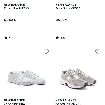
4,4
4,6
NEW BALANCE
NEW BALANCE
/ 5
/ 5
Zapatillas MR530
Zapatillas MR530
120.00 €
130.00 €
4,4
4,6
/
/
5
5
4,6
4,7
NEW BALANCE
NEW BALANCE
/ 5
/ 5
Zapatillas BB480
Zapatillas MR530