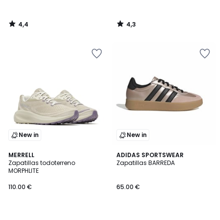
4,4
4,3
/
/
5
5
New in
New in
4,6
4,8
MERRELL
ADIDAS SPORTSWEAR
/ 5
/ 5
Zapatillas todoterreno
Zapatillas BARREDA
MORPHLITE
110.00 €
65.00 €