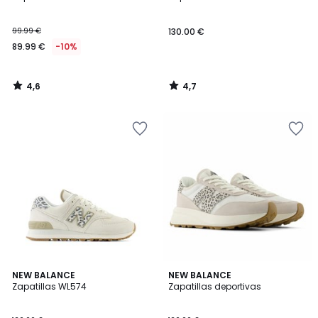
99.99 €
130.00 €
89.99 €
-10%
4,6
4,7
/
/
5
5
4,4
4,2
2
NEW BALANCE
NEW BALANCE
/ 5
/ 5
Zapatillas WL574
Zapatillas deportivas
Colores