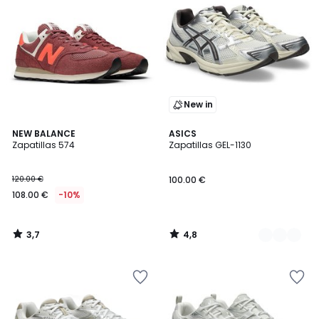
New in
3,7
4,8
NEW BALANCE
3
ASICS
/ 5
/ 5
Zapatillas 574
Zapatillas GEL-1130
Colores
120.00 €
100.00 €
108.00 €
-10%
3,7
4,8
/
/
5
5