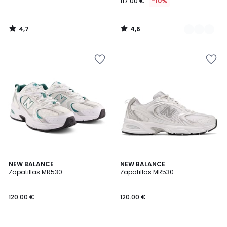
117.00 €
-10%
4,7
4,6
/
/
5
5
4,4
4,7
NEW BALANCE
NEW BALANCE
/ 5
/ 5
Zapatillas MR530
Zapatillas MR530
120.00 €
120.00 €