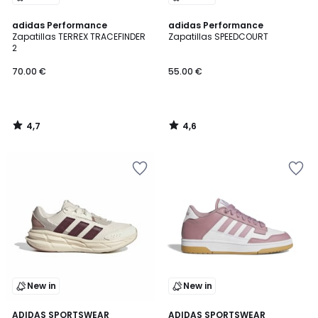
4,7
4,6
adidas Performance
adidas Performance
/ 5
/ 5
Zapatillas TERREX TRACEFINDER
Zapatillas SPEEDCOURT
2
70.00 €
55.00 €
4,7
4,6
/
/
5
5
New in
New in
4,7
4,7
ADIDAS SPORTSWEAR
ADIDAS SPORTSWEAR