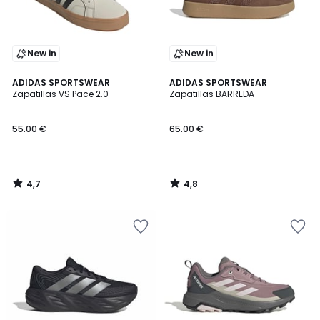
New in
New in
4,7
4,8
ADIDAS SPORTSWEAR
ADIDAS SPORTSWEAR
/ 5
/ 5
Zapatillas VS Pace 2.0
Zapatillas BARREDA
55.00 €
65.00 €
4,7
4,8
/
/
5
5