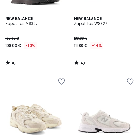
4,5
4,6
NEW BALANCE
NEW BALANCE
/ 5
/ 5
Zapatillas MS327
Zapatillas WS327
120.00 €
130.00 €
108.00 €
-10%
111.80 €
-14%
4,5
4,6
/
/
5
5