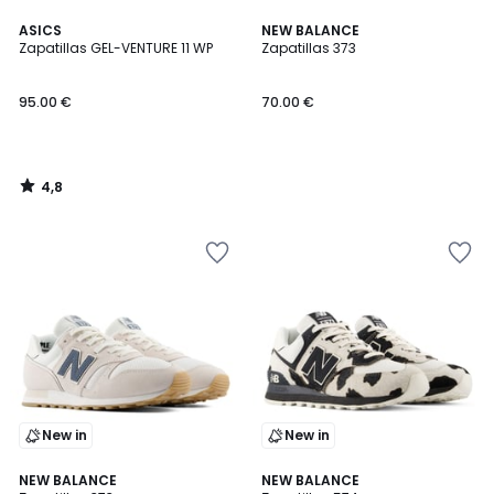
4,8
ASICS
NEW BALANCE
/ 5
Zapatillas GEL-VENTURE 11 WP
Zapatillas 373
95.00 €
70.00 €
4,8
/
5
New in
New in
NEW BALANCE
NEW BALANCE