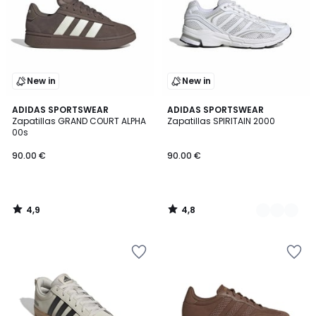
New in
New in
4,9
4,8
ADIDAS SPORTSWEAR
3
ADIDAS SPORTSWEAR
/ 5
/ 5
Zapatillas GRAND COURT ALPHA
Zapatillas SPIRITAIN 2000
Colores
00s
90.00 €
90.00 €
4,9
4,8
/
/
5
5