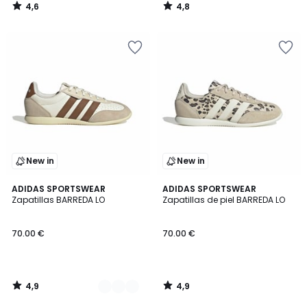
4,6
4,8
/
/
5
5
New in
New in
4,9
4,9
2
ADIDAS SPORTSWEAR
ADIDAS SPORTSWEAR
/ 5
/ 5
Zapatillas BARREDA LO
Zapatillas de piel BARREDA LO
Colores
70.00 €
70.00 €
4,9
4,9
/
/
5
5