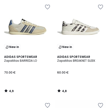
New in
New in
4,9
4,8
ADIDAS SPORTSWEAR
ADIDAS SPORTSWEAR
/ 5
/ 5
Zapatillas BARREDA LO
Zapatillas BREAKNET SLEEK
70.00 €
60.00 €
4,9
4,8
/
/
5
5