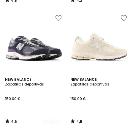
4,8
4,2
/
/
5
5
4,6
4,5
3
NEW BALANCE
NEW BALANCE
/ 5
/ 5
Zapatillas deportivas
Zapatillas deportivas
Colores
150.00 €
150.00 €
4,6
4,5
/
/
5
5