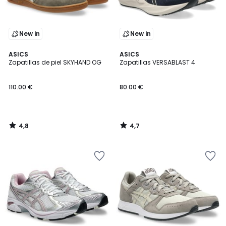
New in
New in
4,8
4,7
ASICS
ASICS
/ 5
/ 5
Zapatillas de piel SKYHAND OG
Zapatillas VERSABLAST 4
110.00 €
80.00 €
4,8
4,7
/
/
5
5