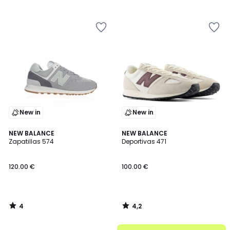
/
/
5
5
New in
New in
4
4,2
NEW BALANCE
NEW BALANCE
/
/ 5
Zapatillas 574
Deportivas 471
5
120.00 €
100.00 €
4
4,2
/
/
5
5
.