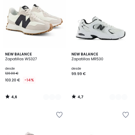
4,6
4,7
3
NEW BALANCE
2
NEW BALANCE
/ 5
/ 5
Zapatillas WS327
Zapatillas MR530
Colores
Colores
desde
desde
120.00 €
99.99 €
103.20 €
-14%
4,6
4,7
/
/
5
5