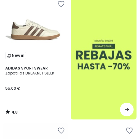
New in
4,8
ADIDAS SPORTSWEAR
/ 5
Zapatillas BREAKNET SLEEK
55.00 €
4,8
/
5