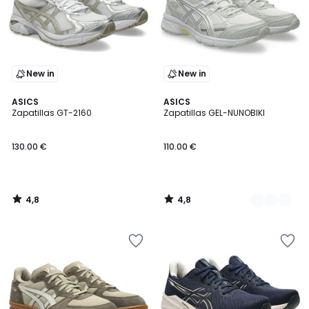
New in
New in
4,8
4,8
ASICS
3
ASICS
/ 5
/ 5
Zapatillas GT-2160
Zapatillas GEL-NUNOBIKI
Colores
130.00 €
110.00 €
4,8
4,8
/
/
5
5