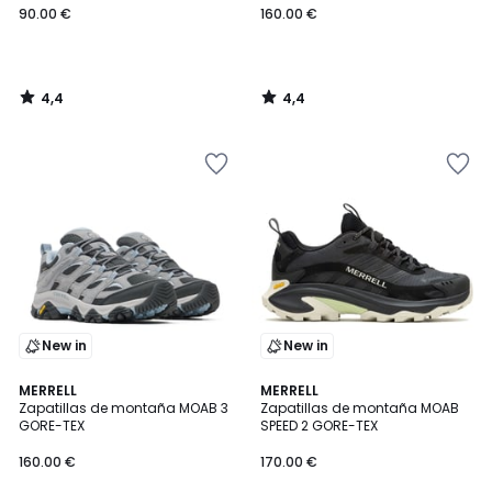
90.00 €
160.00 €
4,4
4,4
/
/
5
5
New in
New in
4,4
4,3
MERRELL
MERRELL
/ 5
/ 5
Zapatillas de montaña MOAB 3
Zapatillas de montaña MOAB
GORE-TEX
SPEED 2 GORE-TEX
160.00 €
170.00 €