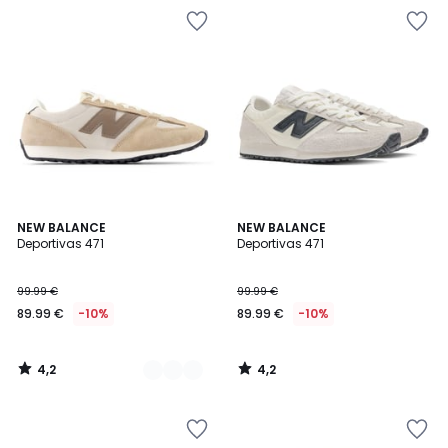
4,2
4,2
2
NEW BALANCE
NEW BALANCE
/ 5
/ 5
Deportivas 471
Deportivas 471
Colores
99.99 €
99.99 €
89.99 €
-10%
89.99 €
-10%
4,2
4,2
/
/
5
5