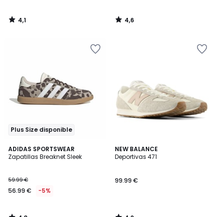
4,1
4,6
/
/
5
5
Plus Size disponible
4,8
4,2
ADIDAS SPORTSWEAR
NEW BALANCE
/ 5
/ 5
Zapatillas Breaknet Sleek
Deportivas 471
59.99 €
99.99 €
56.99 €
-5%