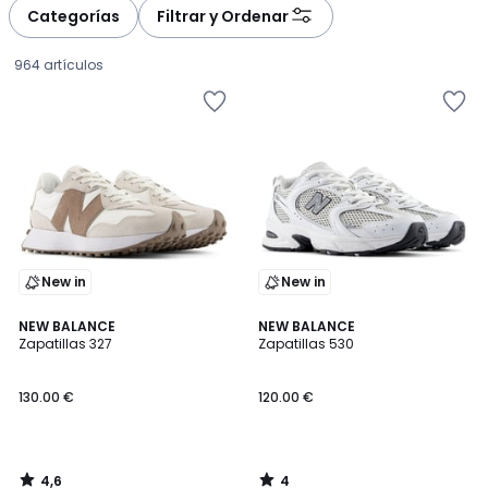
Categorías
Filtrar y Ordenar
964 artículos
New in
New in
4,6
4
NEW BALANCE
NEW BALANCE
/ 5
/
Zapatillas 327
Zapatillas 530
5
130.00
130.00 €
120.00 €
€.
4,6
4