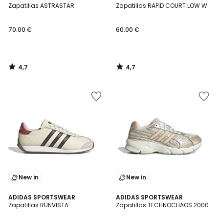
/ 5
/ 5
Zapatillas ASTRASTAR
Zapatillas RAPID COURT LOW W
70.00 €
60.00 €
4,7
4,7
/
/
5
5
New in
New in
4,4
4,9
ADIDAS SPORTSWEAR
ADIDAS SPORTSWEAR
/ 5
/ 5
Zapatillas RUNVISTA
Zapatillas TECHNOCHAOS 2000