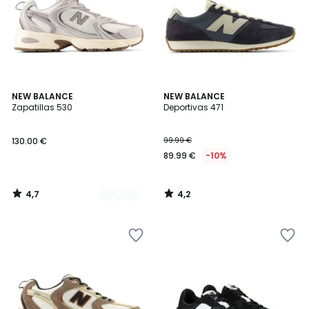
4,7
4,2
3
NEW BALANCE
NEW BALANCE
/ 5
/ 5
Zapatillas 530
Deportivas 471
Colores
130.00 €
99.99 €
89.99 €
-10%
4,7
4,2
/
/
5
5