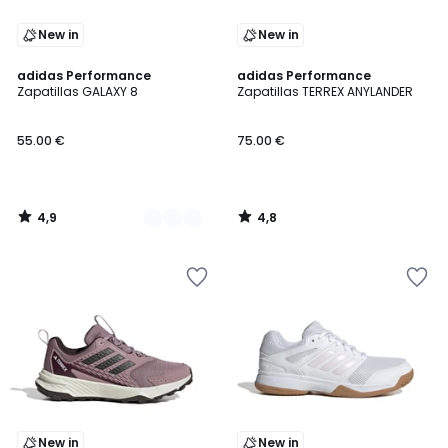
New in
New in
4,9
4,8
2
adidas Performance
adidas Performance
/ 5
/ 5
Zapatillas GALAXY 8
Zapatillas TERREX ANYLANDER
Colores
55.00 €
75.00 €
4,9
4,8
/
/
5
5
New in
New in