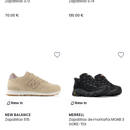
Zapatillas 373
Zapatillas 574
70.00 €
130.00 €
New in
New in
4,4
4,4
NEW BALANCE
MERRELL
/ 5
/ 5
Zapatillas 515
Zapatillas de montaña MOAB 3
GORE-TEX