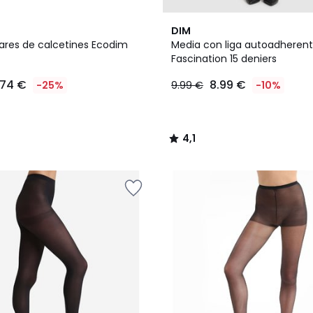
4,1
DIM
/ 5
pares de calcetines Ecodim
Media con liga autoadheren
Fascination 15 deniers
.74 €
8.99 €
-25%
9.99 €
-10%
4,1
/
5