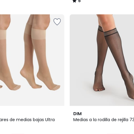
5
/
5
4,8
DIM
/ 5
ares de medias bajas Ultra
Medias a la rodilla de rejilla 7