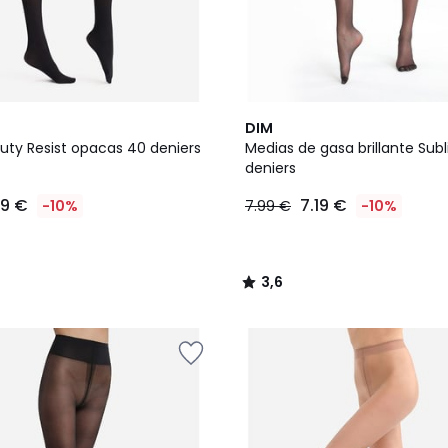
2
3,6
DIM
Colores
/ 5
uty Resist opacas 40 deniers
Medias de gasa brillante Subl
deniers
99 €
7.19 €
-10%
7.99 €
-10%
3,6
/
5