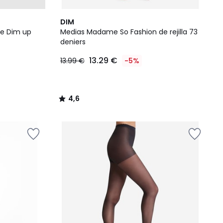
4,6
DIM
/ 5
te Dim up
Medias Madame So Fashion de rejilla 73
deniers
13.29 €
13.99 €
-5%
4,6
/
5