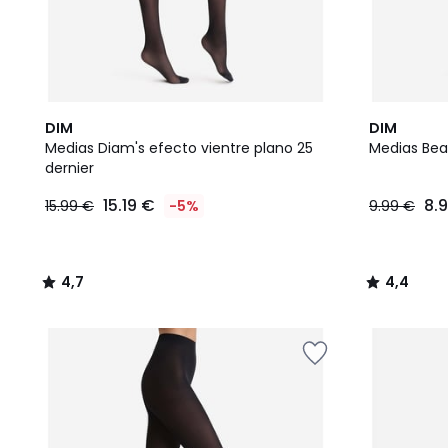
4,7
4,4
DIM
DIM
/ 5
/ 5
Medias Diam's efecto vientre plano 25
Medias Bea
dernier
15.19 €
8.
15.99 €
-5%
9.99 €
4,7
4,4
/
/
5
5