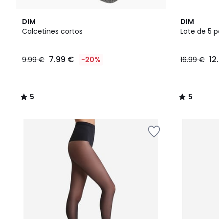
5
5
DIM
DIM
/
/
Calcetines cortos
Lote de 5 
5
5
7.99
7.99 €
12
9.99 €
-20%
16.99 €
€
en
lugar
de
5
5
9.99
/
/
€
5
5
20%
descuento
aplicado.