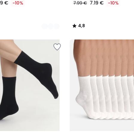
99 €
7.19 €
-10%
7.99 €
-10%
4,8
/
5