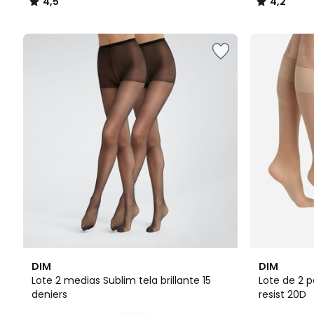
4,5
4,2
/
/
5
5
4
2
5
DIM
DIM
/
Colores
/
Lote 2 medias Sublim tela brillante 15
Lote de 2 p
5
5
deniers
resist 20D