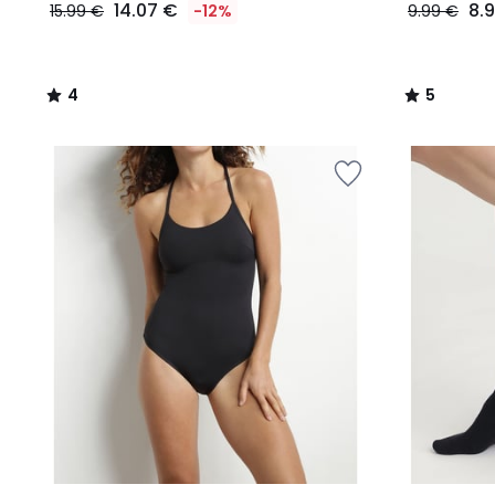
14.07 €
8.
15.99 €
-12%
9.99 €
4
5
/
/
5
5