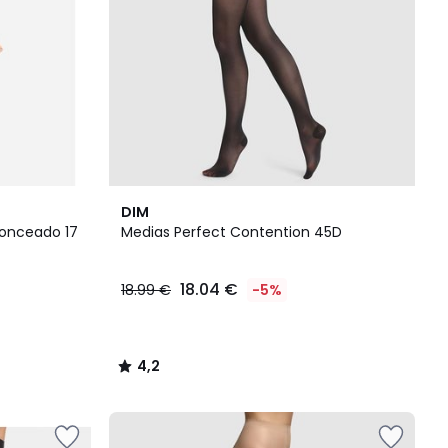
4,2
DIM
/ 5
ronceado 17
Medias Perfect Contention 45D
18.04 €
18.99 €
-5%
4,2
/
5