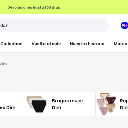
Devoluciones hasta 100 días
M
e
L
Collection
Vuelta al cole
Nuestra historia
Marca
R
+
dim
Bragas mujer
Rop
es Dim
Dim
Di