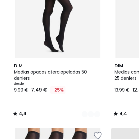
6
4,4
4,4
DIM
DIM
Colores
/ 5
/ 5
Medias opacas aterciopeladas 50
Medias con 
deniers
25 deniers
desde
7.49 €
12
9.99 €
-25%
13.99 €
4,4
4,4
/
/
5
5