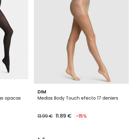
5
DIM
/
as opacas
Medias Body Touch efecto 17 deniers
5
11.89 €
13.99 €
-15%