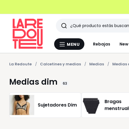
Buscar
Últimos
Rebajas
New 
MENU
Menu
artículos
La
Redoute
vistos
La Redoute
Calcetines y medias
Medias
Medias 
Medias dim
63
Bragas
Sujetadores Dim
menstrual