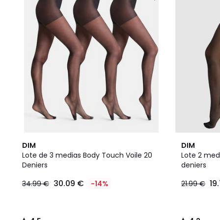
4,5
4,2
DIM
DIM
/ 5
/ 5
Lote de 3 medias Body Touch Voile 20
Lote 2 med
Deniers
deniers
30.09 €
19
34.99 €
-14%
21.99 €