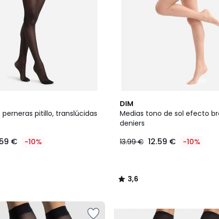
3,6
DIM
/ 5
perneras pitillo, translúcidas
Medias tono de sol efecto b
deniers
.59 €
12.59 €
-10%
13.99 €
-10%
3,6
/
5