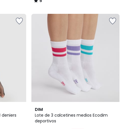
5
/
5
5
DIM
/
3 deniers
Lote de 3 calcetines medios Ecodim
5
deportivos