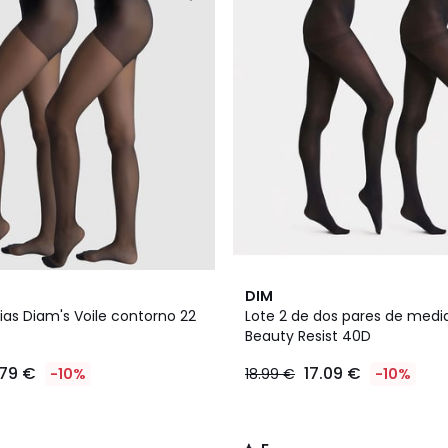
5
DIM
/
ias Diam's Voile contorno 22
Lote 2 de dos pares de medi
5
Beauty Resist 40D
.79 €
17.09 €
-10%
18.99 €
-10%