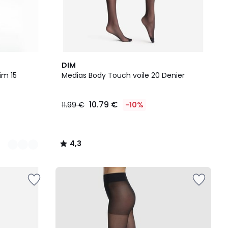
4,3
DIM
/ 5
im 15
Medias Body Touch voile 20 Denier
10.79 €
11.99 €
-10%
4,3
/
5