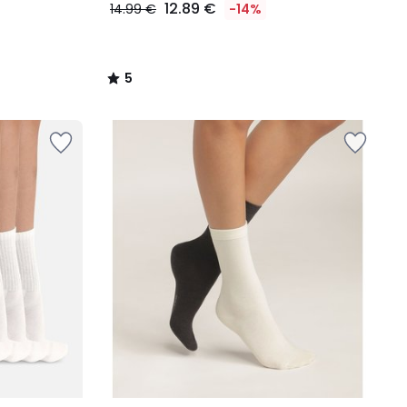
12.89 €
14.99 €
-14%
5
/
5