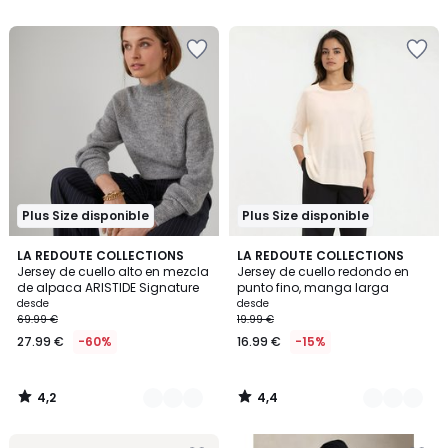
5
5
€
20%
descuento
aplicado.
Plus Size disponible
Plus Size disponible
4,2
4,4
5
LA REDOUTE COLLECTIONS
4
LA REDOUTE COLLECTIONS
/ 5
/ 5
Jersey de cuello alto en mezcla
Jersey de cuello redondo en
Colores
Colores
de alpaca ARISTIDE Signature
punto fino, manga larga
desde
desde
69.99 €
19.99 €
27.99 €
-60%
16.99 €
-15%
4,2
4,4
/
/
5
5