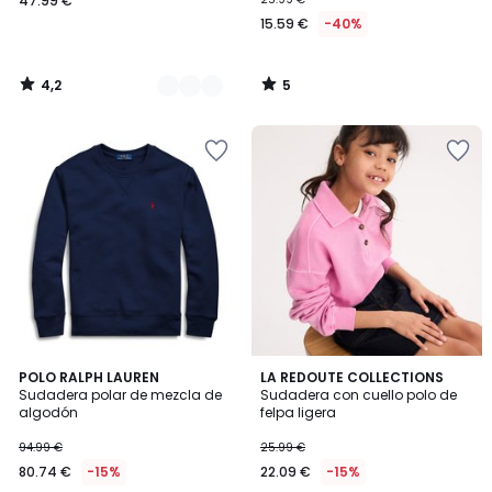
47.99 €
15.59 €
-40%
4,2
5
/
/
5
5
4
3
POLO RALPH LAUREN
2
LA REDOUTE COLLECTIONS
/
Sudadera polar de mezcla de
Sudadera con cuello polo de
Colores
Colores
5
algodón
felpa ligera
94.99 €
25.99 €
80.74 €
-15%
22.09 €
-15%