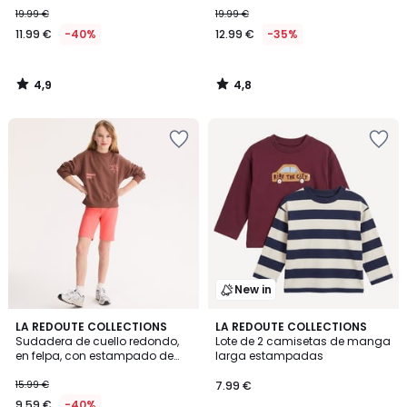
19.99 €
19.99 €
11.99 €
-40%
12.99 €
-35%
4,9
4,8
/
/
5
5
New in
LA REDOUTE COLLECTIONS
LA REDOUTE COLLECTIONS
Sudadera de cuello redondo,
Lote de 2 camisetas de manga
en felpa, con estampado de
larga estampadas
sol y mensaje
15.99 €
7.99 €
9.59 €
-40%