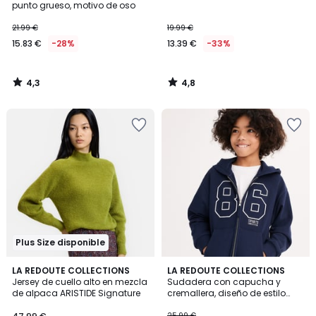
punto grueso, motivo de oso
21.99 €
19.99 €
15.83 €
-28%
13.39 €
-33%
4,3
4,8
/
/
5
5
Plus Size disponible
4,2
5
2
LA REDOUTE COLLECTIONS
LA REDOUTE COLLECTIONS
/ 5
/
Jersey de cuello alto en mezcla
Sudadera con capucha y
Colores
5
de alpaca ARISTIDE Signature
cremallera, diseño de estilo
universitario, tejido de felpa
25.99 €