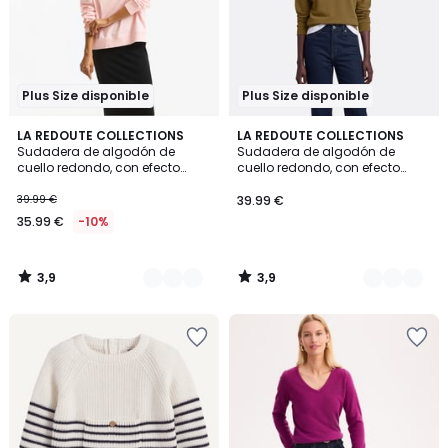
Plus Size disponible
Plus Size disponible
3,9
3,9
3
LA REDOUTE COLLECTIONS
2
LA REDOUTE COLLECTIONS
/ 5
/ 5
Sudadera de algodón de
Sudadera de algodón de
Colores
Colores
cuello redondo, con efecto
cuello redondo, con efecto
desgastado
desgastado
39.99 €
39.99 €
35.99 €
-10%
3,9
3,9
/
/
5
5