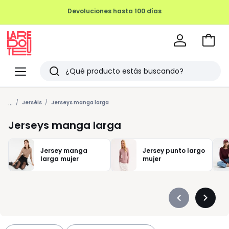
REMATE FINAL HASTA -70%
Ir
a
La
la
Redoute
Menu
Buscar
cesta
Últimos
...
artículos
Jerséis
Jerseys manga larga
vistos
Jerseys manga larga
Jersey manga
Jersey punto largo
larga mujer
mujer
Précédent
Suivan
-
-
défiler
défiler