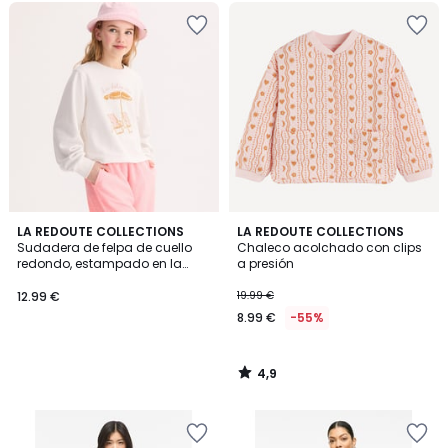
4,9
LA REDOUTE COLLECTIONS
LA REDOUTE COLLECTIONS
/ 5
Sudadera de felpa de cuello
Chaleco acolchado con clips
redondo, estampado en la
a presión
parte delantera
12.99 €
19.99 €
8.99 €
-55%
4,9
/
5