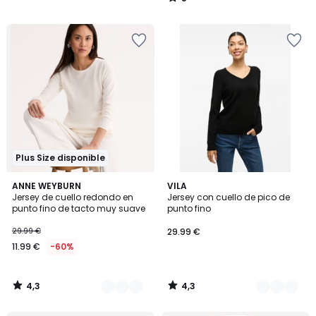
/
5
Plus Size disponible
4,3
4,3
3
ANNE WEYBURN
2
VILA
/ 5
/ 5
Jersey de cuello redondo en
Jersey con cuello de pico de
Colores
Colores
punto fino de tacto muy suave
punto fino
29.99 €
29.99 €
11.99 €
-60%
4,3
4,3
/
/
5
5