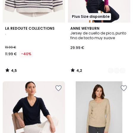
Plus Size disponible
4,5
4,2
LA REDOUTE COLLECTIONS
2
ANNE WEYBURN
/ 5
/ 5
.
Jersey de cuello de pico, punto
Colores
fino de tacto muy suave
19.99 €
29.99 €
11.99 €
-40%
4,5
4,2
/
/
5
5