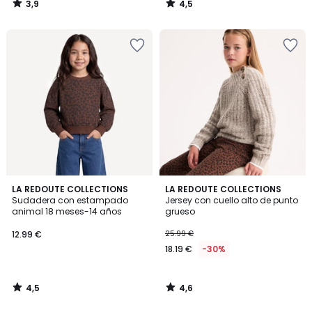
3,9
4,5
/
/
5
5
4,5
4,6
LA REDOUTE COLLECTIONS
LA REDOUTE COLLECTIONS
/ 5
/ 5
Sudadera con estampado
Jersey con cuello alto de punto
animal 18 meses-14 años
grueso
12.99 €
25.99 €
18.19 €
-30%
4,5
4,6
/
/
5
5