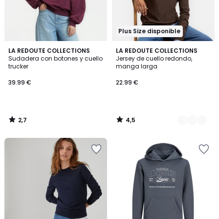
Plus Size disponible
2,7
4,5
LA REDOUTE COLLECTIONS
3
LA REDOUTE COLLECTIONS
/ 5
/ 5
Sudadera con botones y cuello
Jersey de cuello redondo,
Colores
trucker
manga larga
39.99 €
22.99 €
2,7
4,5
/
/
5
5