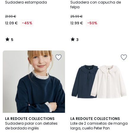
/
/
Sudadera estampada
Sudadera con capucha de
5
5
felpa
21.99 €
25.99 €
12.09 €
-45%
12.99 €
-50%
5
3
/
/
5
5
4,9
4,8
LA REDOUTE COLLECTIONS
LA REDOUTE COLLECTIONS
/ 5
/ 5
Sudadera polar con detalles
Lote de 2 camisetas de manga
de bordado inglés
larga, cuello Peter Pan