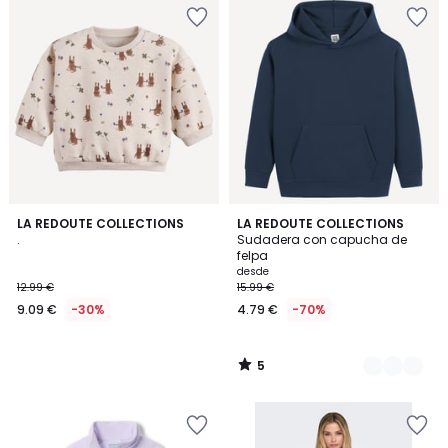
5
LA REDOUTE COLLECTIONS
5
LA REDOUTE COLLECTIONS
/
.
Sudadera con capucha de
Colores
5
felpa
desde
12.99 €
15.99 €
9.09 €
-30%
4.79 €
-70%
5
/
5