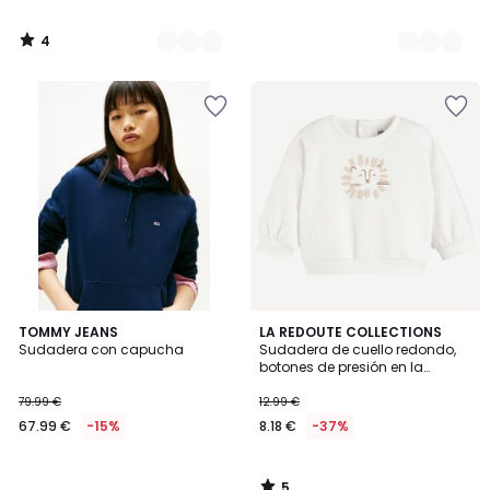
4
/
5
5
TOMMY JEANS
LA REDOUTE COLLECTIONS
/
Sudadera con capucha
Sudadera de cuello redondo,
5
botones de presión en la
espalda, estampado de león
79.99 €
12.99 €
67.99 €
-15%
8.18 €
-37%
5