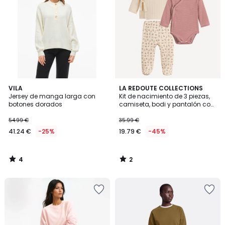
4
2
VILA
LA REDOUTE COLLECTIONS
/
/
Jersey de manga larga con
Kit de nacimiento de 3 piezas,
5
5
botones dorados
camiseta, bodi y pantalón con
pies
54.99 €
35.99 €
41.24 €
-25%
19.79 €
-45%
4
2
/
/
5
5