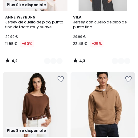
Plus Size disponible
4,2
4,3
4
ANNE WEYBURN
4
VILA
/ 5
/ 5
Jersey de cuello de pico, punto
Jersey con cuello de pico de
Colores
Colores
fino de tacto muy suave
punto fino
29.99 €
29.99 €
11.99 €
-60%
22.49 €
-25%
4,2
4,3
/
/
5
5
Plus Size disponible