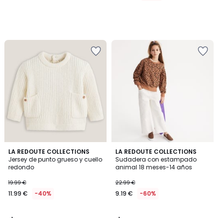
3,9
4,5
LA REDOUTE COLLECTIONS
LA REDOUTE COLLECTIONS
/ 5
/ 5
Jersey de punto grueso y cuello
Sudadera con estampado
redondo
animal 18 meses-14 años
19.99 €
22.99 €
11.99 €
-40%
9.19 €
-60%