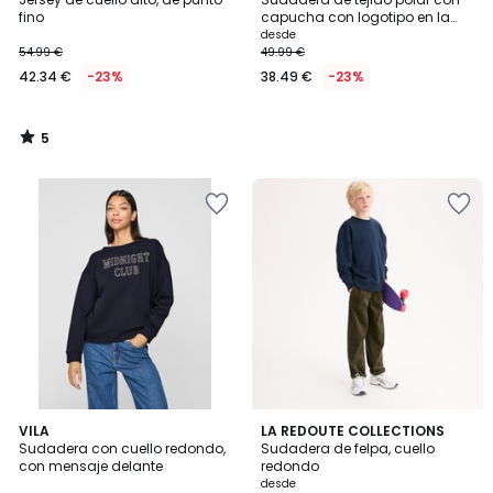
5
fino
capucha con logotipo en la
parte delantera
desde
54.99 €
49.99 €
42.34 €
-23%
38.49 €
-23%
5
/
5
5
VILA
7
LA REDOUTE COLLECTIONS
/
Sudadera con cuello redondo,
Sudadera de felpa, cuello
Colores
5
con mensaje delante
redondo
desde