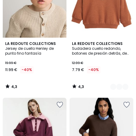
4,3
4,3
LA REDOUTE COLLECTIONS
2
LA REDOUTE COLLECTIONS
/ 5
/ 5
Jersey de cuello Henley de
Sudadera cuello redondo,
Colores
punto fino fantasía
botones de presión detrás, de
felpa
19.99 €
12.99 €
11.99 €
-40%
7.79 €
-40%
4,3
4,3
/
/
5
5