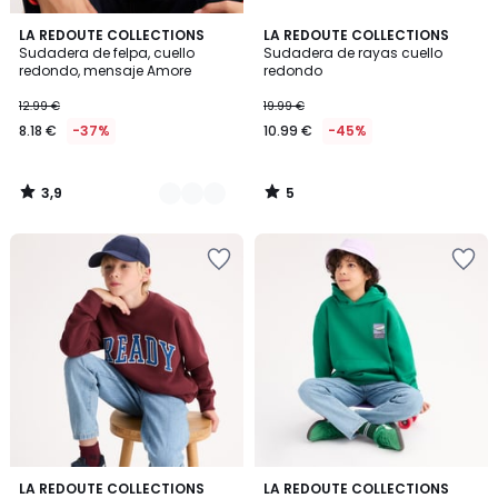
3,9
5
2
LA REDOUTE COLLECTIONS
LA REDOUTE COLLECTIONS
/ 5
/
Sudadera de felpa, cuello
Sudadera de rayas cuello
Colores
5
redondo, mensaje Amore
redondo
12.99 €
19.99 €
8.18 €
-37%
10.99 €
-45%
3,9
5
/
/
5
5
5
3
LA REDOUTE COLLECTIONS
LA REDOUTE COLLECTIONS