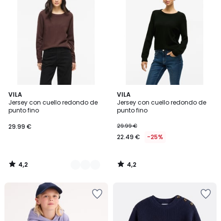
4,2
4,2
2
VILA
VILA
/ 5
/ 5
Jersey con cuello redondo de
Jersey con cuello redondo de
Colores
punto fino
punto fino
29.99 €
29.99 €
22.49 €
-25%
4,2
4,2
/
/
5
5