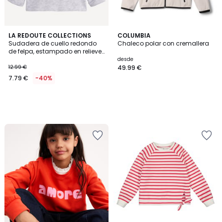
LA REDOUTE COLLECTIONS
COLUMBIA
Sudadera de cuello redondo
Chaleco polar con cremallera
de felpa, estampado en relieve
de osito en la parte delantera,
desde
cierre con
12.99 €
49.99 €
7.79 €
-40%