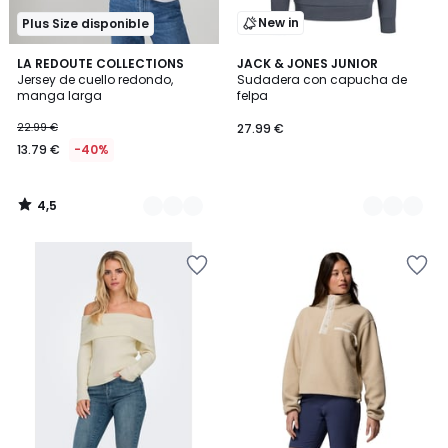
New in
Plus Size disponible
4,5
4
LA REDOUTE COLLECTIONS
2
JACK & JONES JUNIOR
/ 5
Jersey de cuello redondo,
Sudadera con capucha de
Colores
Colores
manga larga
felpa
22.99 €
27.99 €
13.79 €
-40%
4,5
/
5