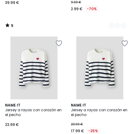
39.99 €
9.99 €
2.99 €
-70%
5
/
5
NAME IT
NAME IT
Jersey a rayas con corazón en
Jersey a rayas con corazón en
el pecho
el pecho
23.99 €
23.99 €
17.99 €
-25%