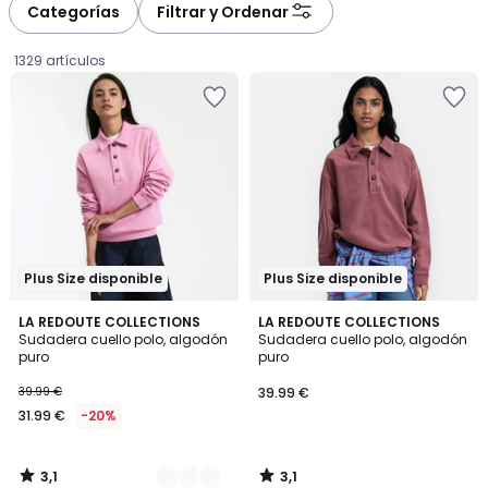
à
à
Categorías
Filtrar y Ordenar
gauche
droite
1329 artículos
Plus Size disponible
Plus Size disponible
3,1
3,1
2
LA REDOUTE COLLECTIONS
LA REDOUTE COLLECTIONS
/
/
Sudadera cuello polo, algodón
Sudadera cuello polo, algodón
Colores
5
5
puro
puro
31.99
39.99 €
39.99 €
€
31.99 €
-20%
en
lugar
de
3,1
3,1
39.99
/
/