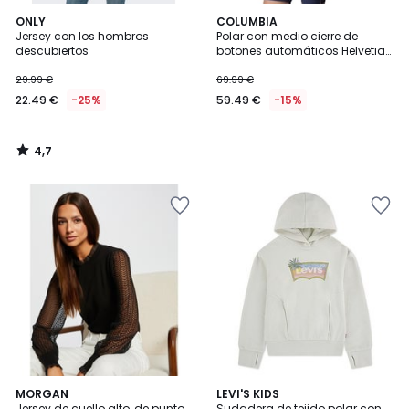
4,7
ONLY
COLUMBIA
/ 5
Jersey con los hombros
Polar con medio cierre de
descubiertos
botones automáticos Helvetia™
II
29.99 €
69.99 €
22.49 €
-25%
59.49 €
-15%
4,7
/
5
5
MORGAN
LEVI'S KIDS
/
Jersey de cuello alto, de punto
Sudadera de tejido polar con