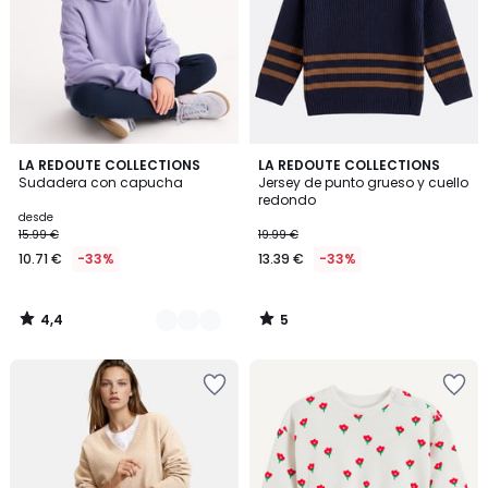
4,4
5
2
LA REDOUTE COLLECTIONS
LA REDOUTE COLLECTIONS
/ 5
/
Sudadera con capucha
Jersey de punto grueso y cuello
Colores
5
redondo
desde
15.99 €
19.99 €
10.71 €
-33%
13.39 €
-33%
4,4
5
/
/
5
5