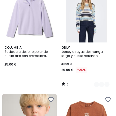
5
COLUMBIA
2
ONLY
/
Sudadera de forro polar de
Jersey a rayas de manga
Colores
5
cuello alto con cremallera,
larga y cuello redondo
Glacial
25.00 €
39.99 €
29.99 €
-25%
5
/
5