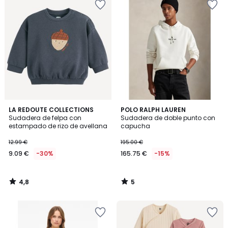
4,8
5
LA REDOUTE COLLECTIONS
POLO RALPH LAUREN
/ 5
/
Sudadera de felpa con
Sudadera de doble punto con
5
estampado de rizo de avellana
capucha
12.99 €
195.00 €
9.09 €
-30%
165.75 €
-15%
4,8
5
/
/
5
5