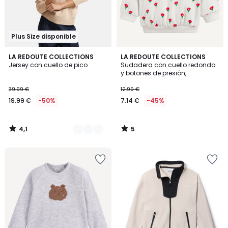
Plus Size disponible
4,1
5
2
LA REDOUTE COLLECTIONS
LA REDOUTE COLLECTIONS
/ 5
/
Jersey con cuello de pico
Sudadera con cuello redondo
Colores
5
y botones de presión,
estampado floral
39.99 €
12.99 €
19.99 €
-50%
7.14 €
-45%
4,1
5
/
/
5
5