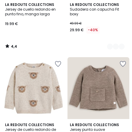
4,4
LA REDOUTE COLLECTIONS
3
LA REDOUTE COLLECTIONS
/ 5
Jersey de cuello redondo en
Sudadera con capucha Fit
Colores
punto fino, manga larga
boxy
19.99 €
49.99 €
29.99 €
-40%
4,4
/
5
4,3
4,8
LA REDOUTE COLLECTIONS
LA REDOUTE COLLECTIONS
/ 5
/ 5
Jersey de cuello redondo de
Jersey punto suave