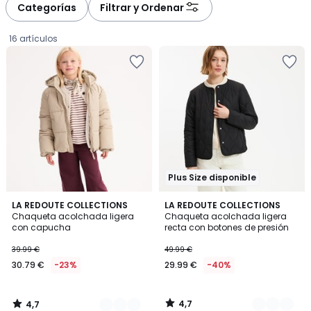
Categorías
Filtrar y Ordenar
16 artículos
Plus Size disponible
4,7
4,7
4
LA REDOUTE COLLECTIONS
2
LA REDOUTE COLLECTIONS
/ 5
/ 5
Chaqueta acolchada ligera
Chaqueta acolchada ligera
Colores
Colores
con capucha
recta con botones de presión
30.79
39.99 €
49.99 €
€
30.79 €
-23%
29.99 €
-40%
en
lugar
de
4,7
4,7
39.99
/
/