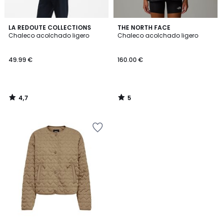
4,7
5
LA REDOUTE COLLECTIONS
THE NORTH FACE
/ 5
/
Chaleco acolchado ligero
Chaleco acolchado ligero
5
49.99 €
160.00 €
4,7
5
/
/
5
5