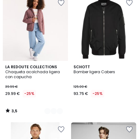
3,5
3
LA REDOUTE COLLECTIONS
SCHOTT
/ 5
Chaqueta acolchada ligera
Bomber ligera Cabers
Colores
con capucha
39.99 €
125.00 €
29.99 €
-25%
93.75 €
-25%
3,5
/
5