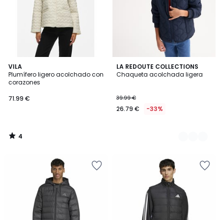
4
VILA
2
LA REDOUTE COLLECTIONS
/
Plumífero ligero acolchado con
Chaqueta acolchada ligera
Colores
5
corazones
71.99 €
39.99 €
26.79 €
-33%
4
/
5