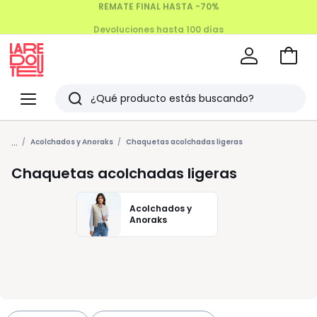
Devoluciones hasta 100 días
Ir
a
La
la
Redoute
Menu
Buscar
cesta
Últimos
...
artículos
Acolchados y Anoraks
Chaquetas acolchadas ligeras
vistos
Chaquetas acolchadas ligeras
Acolchados y
Anoraks