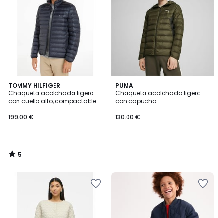
5
TOMMY HILFIGER
PUMA
/
Chaqueta acolchada ligera
Chaqueta acolchada ligera
5
con cuello alto, compactable
con capucha
199.00 €
130.00 €
5
/
5