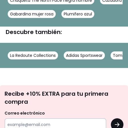
Chaqueta The North Face negra hombre
Cazadora ca
Gabardina mujer rosa
Plumifero azul
Descubre también:
La Redoute Collections
Adidas Sportswear
Tommy 
No
Recibe +10% EXTRA para tu primera
te
compra
olvides
revisar
Correo electrónico
tu
OK
correo