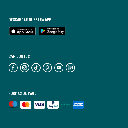
darte
de
baja
DESCARGAR NUESTRA APP
en
cualquier
momento.
Para
más
24H JUNTOS
información,
puedes
consultar
nuestra
<2>política
FORMAS DE PAGO:
de
privacidad</2>.