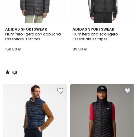
4,8
ADIDAS SPORTSWEAR
ADIDAS SPORTSWEAR
/ 5
Plumífero ligero con capucha
Plumífero chaleco ligero
Essentials 3 Stripes
Essentials 3 Stripes
150.00 €
99.99 €
4,8
/
5