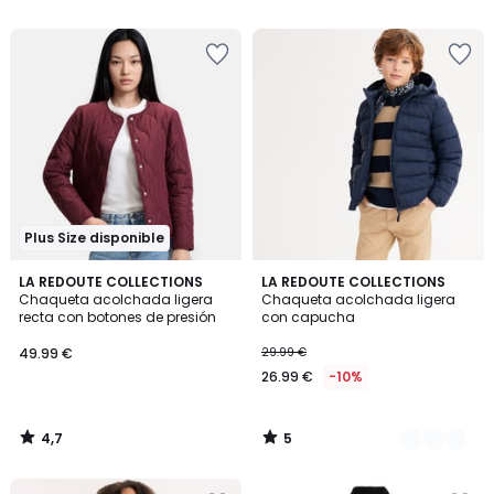
5
5
€
23%
descuento
aplicado.
Plus Size disponible
4,7
5
LA REDOUTE COLLECTIONS
2
LA REDOUTE COLLECTIONS
/ 5
/
Chaqueta acolchada ligera
Chaqueta acolchada ligera
Colores
5
recta con botones de presión
con capucha
49.99 €
29.99 €
26.99 €
-10%
4,7
5
/
/
5
5