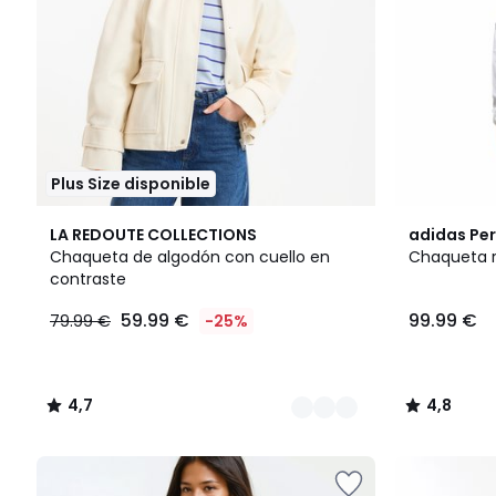
Plus Size disponible
2
4,7
4,8
LA REDOUTE COLLECTIONS
adidas Pe
Colores
/ 5
/ 5
Chaqueta de algodón con cuello en
Chaqueta r
contraste
59.99 €
99.99 €
79.99 €
-25%
4,7
4,8
/
/
5
5