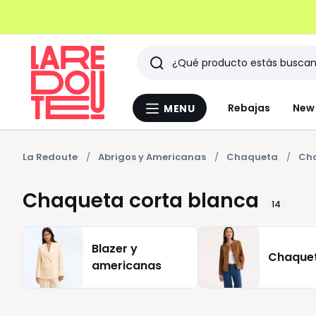
Buscar
Últimos
Rebajas
New 
MENU
Menu
artículos
La
Redoute
vistos
La Redoute
Abrigos y Americanas
Chaqueta
Cha
Chaqueta corta blanca
14
Blazer y
Chaque
americanas