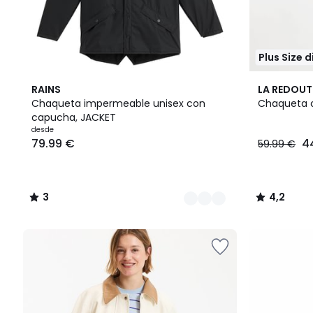
Plus Size 
4
3
2
4,2
RAINS
LA REDOUT
Colores
/
Colores
/ 5
Chaqueta impermeable unisex con
Chaqueta c
5
capucha, JACKET
desde
79.99 €
4
59.99 €
3
4,2
/
/
5
5