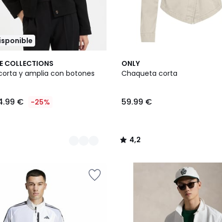
disponible
2
4,2
E COLLECTIONS
ONLY
Colores
/ 5
orta y amplia con botones
Chaqueta corta
4.99 €
59.99 €
-25%
4,2
/
5