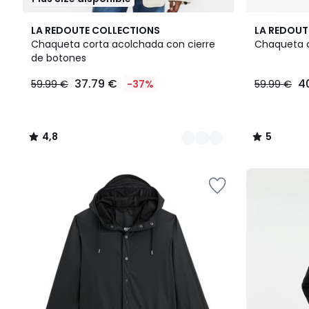
2
4,8
2
5
LA REDOUTE COLLECTIONS
LA REDOUT
Colores
/ 5
Colores
/
Chaqueta corta acolchada con cierre
Chaqueta c
5
de botones
37.79
37.79 €
4
59.99 €
-37%
59.99 €
€
en
lugar
de
4,8
5
59.99
/
/
€
5
5
37%
descuento
aplicado.