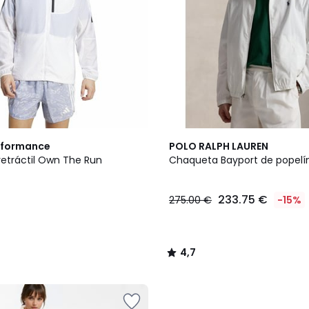
3
4,7
rformance
POLO RALPH LAUREN
Colores
/ 5
etráctil Own The Run
Chaqueta Bayport de popelí
233.75 €
275.00 €
-15%
4,7
/
5