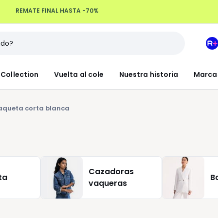
Devoluciones hasta 100 días
M
e
L
Collection
Vuelta al cole
Nuestra historia
Marca
R
+
queta corta blanca
Cazadoras
ta
B
vaqueras