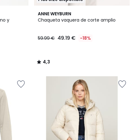
4,3
ANNE WEYBURN
/ 5
ino y
Chaqueta vaquera de corte amplio
49.19 €
59.99 €
-18%
4,3
/
5