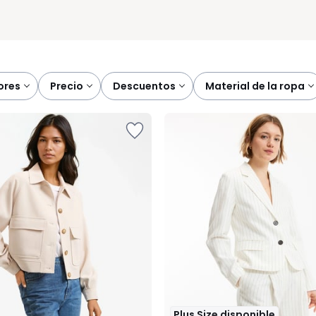
lores
precio
descuentos
material de la ropa
Plus Size disponible