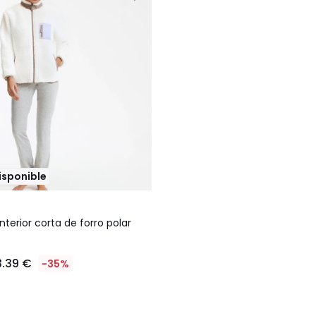
disponible
terior corta de forro polar
3.39 €
-35%