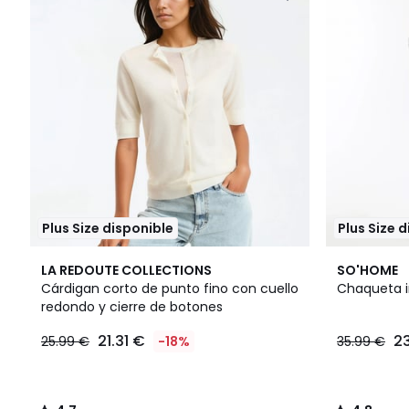
Plus Size disponible
Plus Size 
4,7
4,8
LA REDOUTE COLLECTIONS
SO'HOME
/ 5
/ 5
Cárdigan corto de punto fino con cuello
Chaqueta in
redondo y cierre de botones
21.31 €
2
25.99 €
-18%
35.99 €