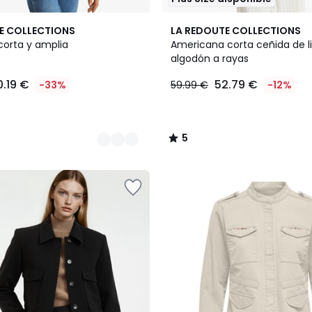
5
E COLLECTIONS
LA REDOUTE COLLECTIONS
/
orta y amplia
Americana corta ceñida de l
5
algodón a rayas
0.19 €
52.79 €
-33%
59.99 €
-12%
5
/
5