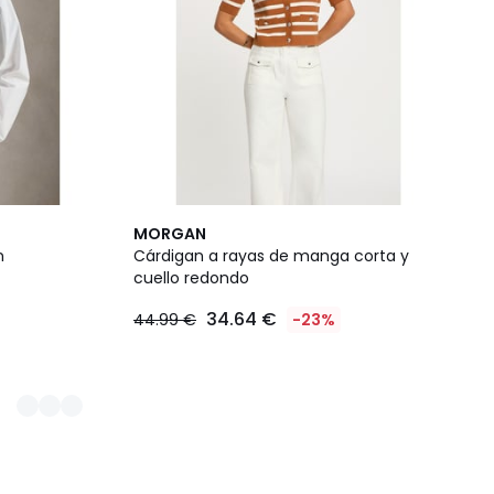
MORGAN
n
Cárdigan a rayas de manga corta y
cuello redondo
34.64 €
44.99 €
-23%