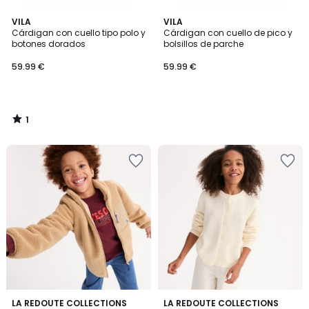
1
VILA
VILA
/
Cárdigan con cuello tipo polo y
Cárdigan con cuello de pico y
5
botones dorados
bolsillos de parche
59.99 €
59.99 €
1
/
5
2
LA REDOUTE COLLECTIONS
2
LA REDOUTE COLLECTIONS