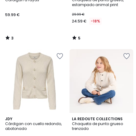
5
5
estampado animal print
59.99 €
29.99 €
24.59 €
-18%
3
5
/
/
5
5
4,3
JDY
LA REDOUTE COLLECTIONS
/ 5
Cárdigan con cuello redondo,
Chaqueta de punto grueso
abotonado
trenzado