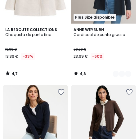
Plus Size disponible
4,7
4,6
LA REDOUTE COLLECTIONS
2
ANNE WEYBURN
/ 5
/ 5
Chaqueta de punto fino
Cardicool de punto grueso
Colores
19.99 €
59.99 €
13.39 €
-33%
23.99 €
-60%
4,7
4,6
/
/
5
5