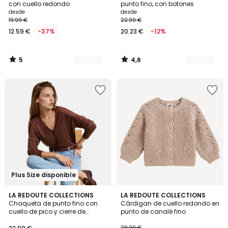
5
con cuello redondo
punto fino, con botones
desde
desde
19.99 €
22.99 €
12.59 €
-37%
20.23 €
-12%
5
4,6
/
/
5
5
Plus Size disponible
4,8
LA REDOUTE COLLECTIONS
2
LA REDOUTE COLLECTIONS
/ 5
Chaqueta de punto fino con
Cárdigan de cuello redondo en
Colores
cuello de pico y cierre de
punto de canalé fino
botones
29.99 €