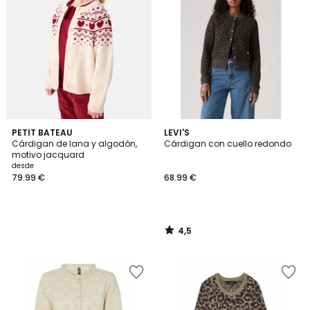
4,5
PETIT BATEAU
LEVI'S
/ 5
Cárdigan de lana y algodón,
Cárdigan con cuello redondo
motivo jacquard
desde
79.99 €
68.99 €
4,5
/
5