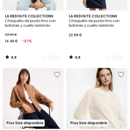
4,9
4,9
2
LA REDOUTE COLLECTIONS
3
LA REDOUTE COLLECTIONS
/ 5
/ 5
Chaqueta de punto fino con
Chaqueta de punto fino con
Colores
Colores
botones y cuello redondo
botones y cuello redondo
22.99 €
22.99 €
14.48 €
-37%
4,9
4,9
/
/
5
5
Plus Size disponible
Plus Size disponible