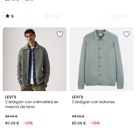
5
/
5
5
LEVI'S
2
LEVI'S
/
Cárdigan con cremallera en
Cárdigan con botones
Colores
5
mezcla de lana
88.99 €
88.99 €
80.09 €
-10%
80.09 €
-10%