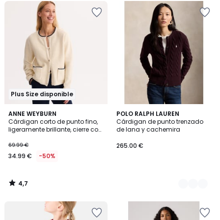
Plus Size disponible
4,7
ANNE WEYBURN
2
POLO RALPH LAUREN
/ 5
Cárdigan corto de punto fino,
Cárdigan de punto trenzado
Colores
ligeramente brillante, cierre con
de lana y cachemira
botones
69.99 €
265.00 €
34.99 €
-50%
4,7
/
5