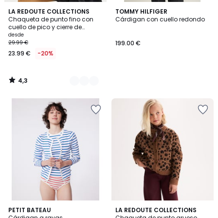
4,3
2
LA REDOUTE COLLECTIONS
TOMMY HILFIGER
/ 5
Chaqueta de punto fino con
Cárdigan con cuello redondo
Colores
cuello de pico y cierre de
botones
desde
29.99 €
199.00 €
23.99 €
-20%
4,3
/
5
3
5
PETIT BATEAU
LA REDOUTE COLLECTIONS
/
/
Cárdigan a rayas
Chaqueta de punto grueso,