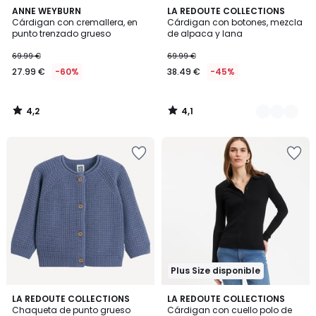
4,2
4,1
ANNE WEYBURN
2
LA REDOUTE COLLECTIONS
/ 5
/ 5
Cárdigan con cremallera, en
Cárdigan con botones, mezcla
Colores
punto trenzado grueso
de alpaca y lana
69.99 €
69.99 €
27.99 €
-60%
38.49 €
-45%
4,2
4,1
/
/
5
5
Plus Size disponible
5
4,6
2
LA REDOUTE COLLECTIONS
2
LA REDOUTE COLLECTIONS
/
/ 5
Chaqueta de punto grueso
Cárdigan con cuello polo de
Colores
Colores