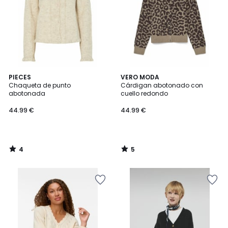
4
5
PIECES
VERO MODA
/
/
Chaqueta de punto
Cárdigan abotonado con
5
5
abotonada
cuello redondo
44.99 €
44.99 €
4
5
/
/
5
5