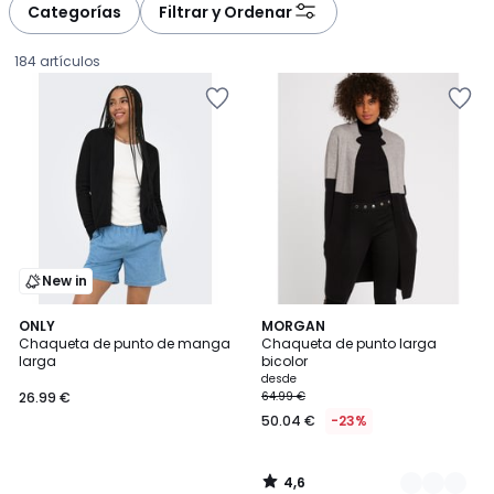
Categorías
Filtrar y Ordenar
184 artículos
New in
4,6
ONLY
3
MORGAN
/ 5
Chaqueta de punto de manga
Chaqueta de punto larga
Colores
larga
bicolor
26.99
desde
26.99 €
64.99 €
€.
50.04 €
-23%
4,6
/