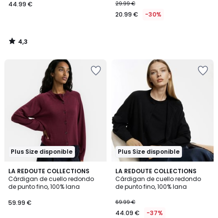
44.99 €
29.99 €
20.99 €
-30%
4,3
/
5
Plus Size disponible
Plus Size disponible
4
4
2
LA REDOUTE COLLECTIONS
LA REDOUTE COLLECTIONS
/
/
Cárdigan de cuello redondo
Cárdigan de cuello redondo
Colores
5
5
de punto fino, 100% lana
de punto fino, 100% lana
59.99 €
69.99 €
44.09 €
-37%