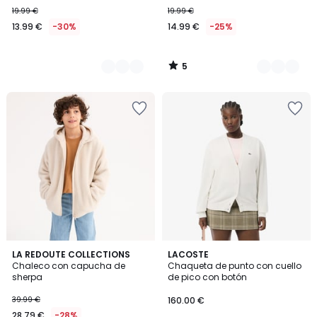
19.99 €
19.99 €
13.99 €
-30%
14.99 €
-25%
5
/
5
5
3
LA REDOUTE COLLECTIONS
2
LACOSTE
/
Chaleco con capucha de
Chaqueta de punto con cuello
Colores
Colores
5
sherpa
de pico con botón
39.99 €
160.00 €
28.79 €
-28%