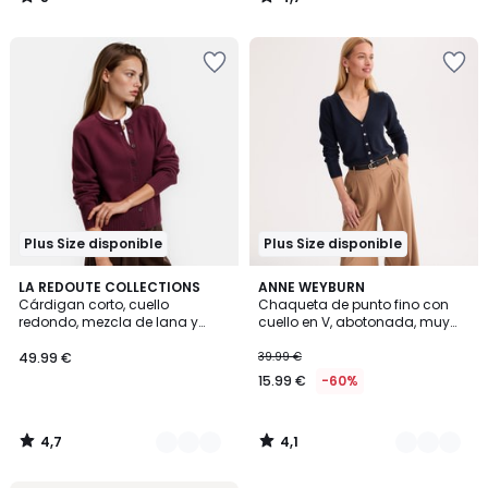
/
/
5
5
Plus Size disponible
Plus Size disponible
4,7
4,1
2
LA REDOUTE COLLECTIONS
2
ANNE WEYBURN
/ 5
/ 5
Cárdigan corto, cuello
Chaqueta de punto fino con
Colores
Colores
redondo, mezcla de lana y
cuello en V, abotonada, muy
algodón, cierre con botones
suave
49.99 €
39.99 €
15.99 €
-60%
4,7
4,1
/
/
5
5