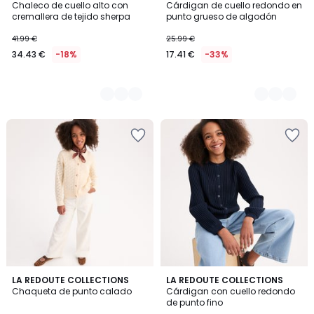
Chaleco de cuello alto con
Cárdigan de cuello redondo en
Colores
Colores
cremallera de tejido sherpa
punto grueso de algodón
41.99 €
25.99 €
34.43 €
-18%
17.41 €
-33%
5
2
LA REDOUTE COLLECTIONS
2
LA REDOUTE COLLECTIONS
/
Chaqueta de punto calado
Cárdigan con cuello redondo
Colores
Colores
5
de punto fino