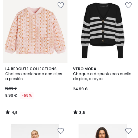
4,9
3,5
LA REDOUTE COLLECTIONS
VERO MODA
/ 5
/ 5
Chaleco acolchado con clips
Chaqueta de punto con cuello
a presión
de pico, a rayas
19.99 €
24.99 €
8.99 €
-55%
4,9
3,5
/
/
5
5