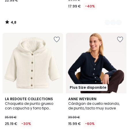
22.99 €
17.99 €
-40%
4,8
/
5
Plus Size disponible
5
4,5
2
LA REDOUTE COLLECTIONS
2
ANNE WEYBURN
/
/ 5
Chaqueta de punto grueso
Cárdigan de cuello redondo,
Colores
Colores
5
con capucha y forro tipo
de punto, tacto muy suave
sherpa
35.99 €
39.99 €
25.19 €
-30%
15.99 €
-60%