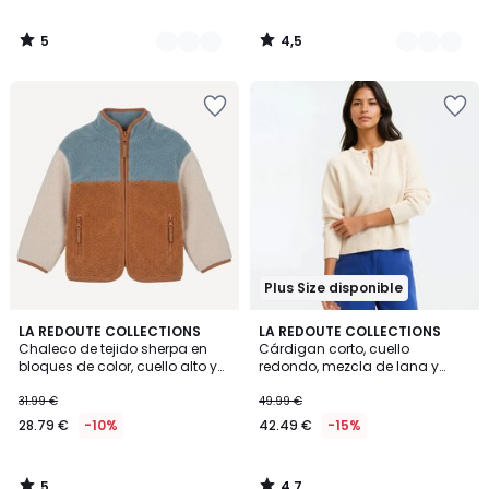
5
4,5
/
/
5
5
Plus Size disponible
5
4,7
LA REDOUTE COLLECTIONS
LA REDOUTE COLLECTIONS
/
/ 5
Chaleco de tejido sherpa en
Cárdigan corto, cuello
5
bloques de color, cuello alto y
redondo, mezcla de lana y
cierre de cremallera
algodón, cierre con botones
31.99 €
49.99 €
28.79 €
-10%
42.49 €
-15%
5
4,7