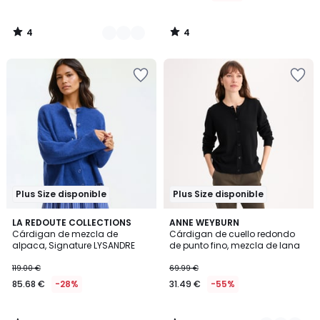
4
4
/
/
5
5
Plus Size disponible
Plus Size disponible
4
3,9
LA REDOUTE COLLECTIONS
2
ANNE WEYBURN
/
/ 5
Cárdigan de mezcla de
Cárdigan de cuello redondo
Colores
5
alpaca, Signature LYSANDRE
de punto fino, mezcla de lana
119.00 €
69.99 €
85.68 €
-28%
31.49 €
-55%