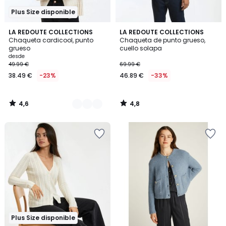
Plus Size disponible
4,6
4,8
2
LA REDOUTE COLLECTIONS
LA REDOUTE COLLECTIONS
/ 5
/ 5
Chaqueta cardicool, punto
Chaqueta de punto grueso,
Colores
grueso
cuello solapa
desde
49.99 €
69.99 €
38.49 €
-23%
46.89 €
-33%
4,6
4,8
/
/
5
5
Plus Size disponible