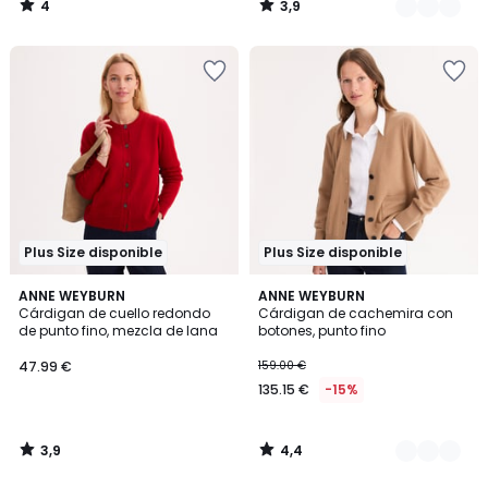
4
3,9
/
/
5
5
Plus Size disponible
Plus Size disponible
3,9
4,4
ANNE WEYBURN
2
ANNE WEYBURN
/ 5
/ 5
Cárdigan de cuello redondo
Cárdigan de cachemira con
Colores
de punto fino, mezcla de lana
botones, punto fino
47.99 €
159.00 €
135.15 €
-15%
3,9
4,4
/
/
5
5