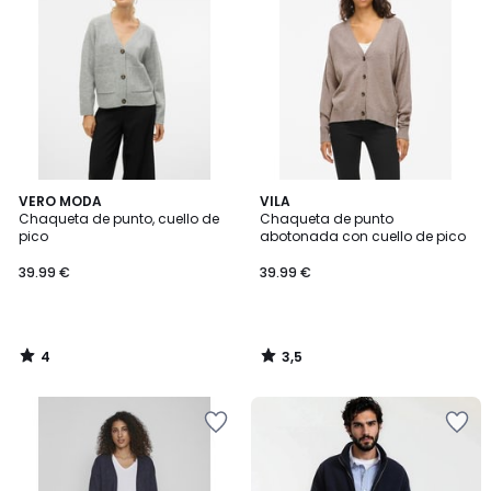
4
3,5
VERO MODA
VILA
/
/ 5
Chaqueta de punto, cuello de
Chaqueta de punto
5
pico
abotonada con cuello de pico
39.99 €
39.99 €
4
3,5
/
/
5
5