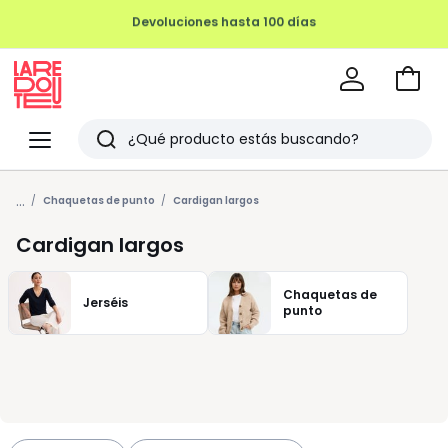
REMATE FINAL HASTA -70%
Ir
a
La
la
Redoute
Menu
Buscar
cesta
Últimos
...
artículos
Chaquetas de punto
Cardigan largos
vistos
Cardigan largos
Chaquetas de
Jerséis
punto