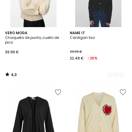
4,3
VERO MODA
2
NAME IT
/ 5
Chaqueta de punto, cuello de
Cárdigan liso
Colores
pico
39.99 €
29.99 €
22.49 €
-25%
4,3
/
5