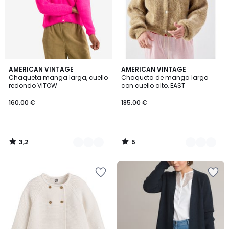
3,2
5
5
AMERICAN VINTAGE
2
AMERICAN VINTAGE
/ 5
/
Chaqueta manga larga, cuello
Chaqueta de manga larga
Colores
Colores
5
redondo VITOW
con cuello alto, EAST
160.00 €
185.00 €
3,2
5
/
/
5
5