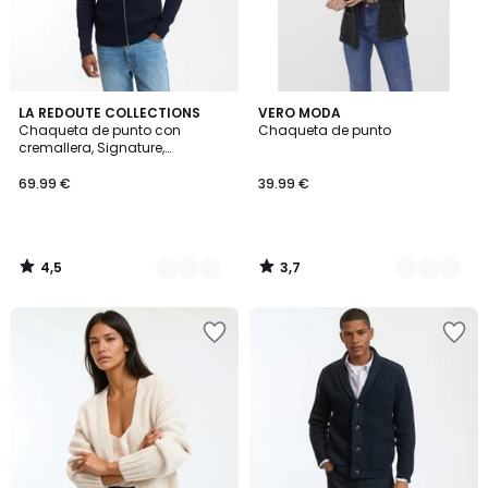
4,5
3,7
2
LA REDOUTE COLLECTIONS
2
VERO MODA
/ 5
/ 5
Chaqueta de punto con
Chaqueta de punto
Colores
Colores
cremallera, Signature,
SEBASTIEN
69.99 €
39.99 €
4,5
3,7
/
/
5
5