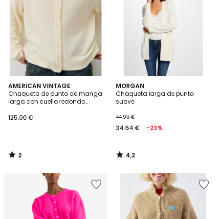
2
4,2
AMERICAN VINTAGE
MORGAN
/
/ 5
Chaqueta de punto de manga
Chaqueta larga de punto
5
larga con cuello redondo
suave
DAMSVILLE
125.00 €
44.99 €
34.64 €
-23%
2
4,2
/
/
5
5