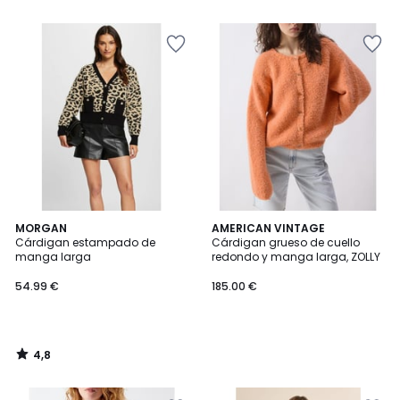
5
4,8
MORGAN
AMERICAN VINTAGE
/ 5
Cárdigan estampado de
Cárdigan grueso de cuello
manga larga
redondo y manga larga, ZOLLY
54.99 €
185.00 €
4,8
/
5