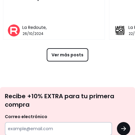
La Redoute,
La
26/10/2024
22
Ver más posts
No
Recibe +10% EXTRA para tu primera
te
compra
olvides
revisar
Correo electrónico
tu
OK
correo