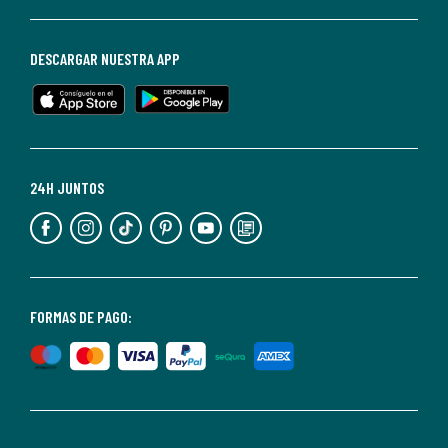
darte
de
baja
DESCARGAR NUESTRA APP
en
cualquier
momento.
Para
más
24H JUNTOS
información,
puedes
consultar
nuestra
<2>política
FORMAS DE PAGO:
de
privacidad</2>.