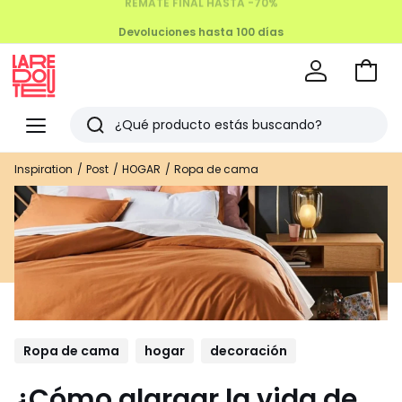
Devoluciones hasta 100 días
Ir
a
La
la
Redoute
Menu
Buscar
cesta
Últimos
Inspiration
Post
HOGAR
Ropa de cama
artículos
vistos
Ropa de cama
hogar
decoración
¿Cómo alargar la vida de