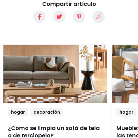
Compartir artículo
hogar
decoración
hogar
¿Cómo se limpia un sofá de tela
Muebles
o de terciopelo?
las ten