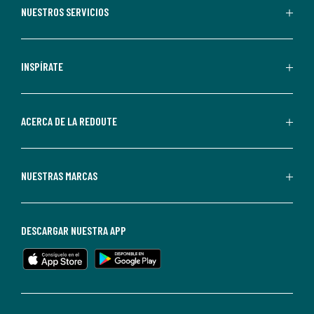
recibir
NUESTROS SERVICIOS
comunicaciones
comerciales
personalizadas
INSPÍRATE
por
parte
de
ACERCA DE LA REDOUTE
La
Redoute.
Puedes
NUESTRAS MARCAS
darte
de
baja
DESCARGAR NUESTRA APP
en
cualquier
momento.
Para