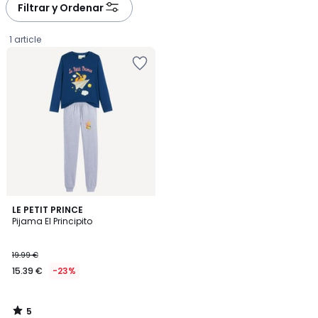
Filtrar y Ordenar
1 article
5
LE PETIT PRINCE
/
Pijama El Principito
5
15.39
19.99 €
€
15.39 €
-23%
en
lugar
de
5
19.99
/