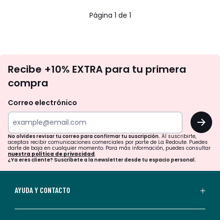
5
€
Página 1 de 1
23%
descuento
aplicado.
No
Recibe +10% EXTRA para tu primera
te
compra
olvides
revisar
Correo electrónico
tu
OK
correo
para
No olvides revisar tu correo para confirmar tu suscripción.
Al suscribirte,
aceptas recibir comunicaciones comerciales por parte de La Redoute. Puedes
confirmar
darte de baja en cualquier momento. Para más información, puedes consultar
nuestra política de privacidad
.
tu
¿Ya eres cliente? Suscríbete a la newsletter desde tu espacio personal.
suscripción.
Al
AYUDA Y CONTACTO
suscribirte,
aceptas