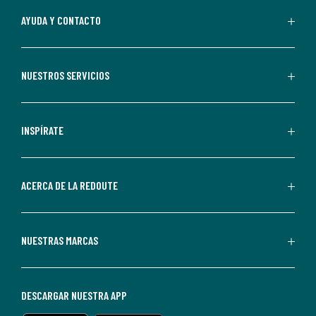
Al
AYUDA Y CONTACTO
suscribirte,
aceptas
recibir
NUESTROS SERVICIOS
comunicaciones
comerciales
personalizadas
INSPÍRATE
por
parte
de
ACERCA DE LA REDOUTE
La
Redoute.
Puedes
NUESTRAS MARCAS
darte
de
baja
DESCARGAR NUESTRA APP
en