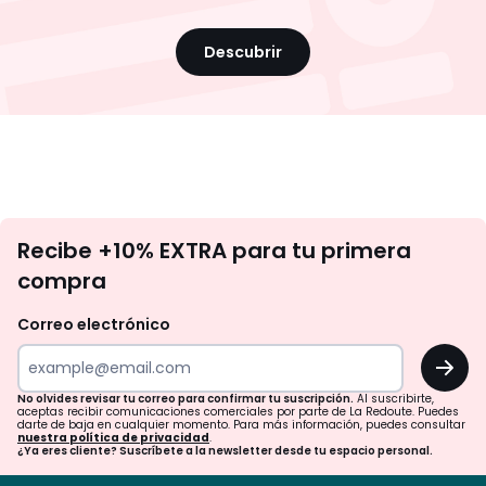
Descubrir
No
Recibe +10% EXTRA para tu primera
te
compra
olvides
revisar
Correo electrónico
tu
OK
correo
para
No olvides revisar tu correo para confirmar tu suscripción.
Al suscribirte,
aceptas recibir comunicaciones comerciales por parte de La Redoute. Puedes
confirmar
darte de baja en cualquier momento. Para más información, puedes consultar
nuestra política de privacidad
.
tu
¿Ya eres cliente? Suscríbete a la newsletter desde tu espacio personal.
suscripción.