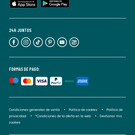
cualquier
momento.
Para
más
24H JUNTOS
información,
puedes
consultar
nuestra
<2>política
FORMAS DE PAGO:
de
privacidad</2>.
Condiciones generales de venta
Politica de cookies
Politica de
privacidad
*Condiciones de la oferta en la web
Gestionar mis
cookies