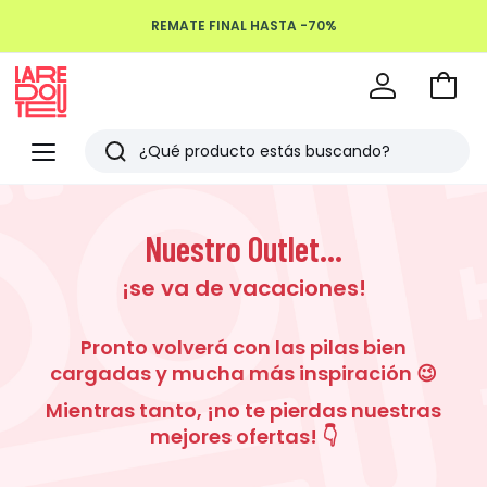
REMATE FINAL HASTA -70%
Devoluciones hasta 100 días
Ir
a
La
la
Redoute
Menu
Buscar
cesta
Últimos
artículos
Nuestro Outlet...
vistos
¡se va de vacaciones!
Pronto volverá con las pilas bien
cargadas y mucha más inspiración 😉
Mientras tanto, ¡no te pierdas nuestras
mejores ofertas! 👇