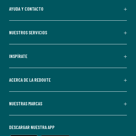
Al
AYUDA Y CONTACTO
suscribirte,
aceptas
recibir
NUESTROS SERVICIOS
comunicaciones
comerciales
personalizadas
INSPÍRATE
por
parte
de
ACERCA DE LA REDOUTE
La
Redoute.
Puedes
NUESTRAS MARCAS
darte
de
baja
DESCARGAR NUESTRA APP
en