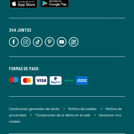
cualquier
momento.
Para
más
24H JUNTOS
información,
puedes
consultar
nuestra
<2>política
FORMAS DE PAGO:
de
privacidad</2>.
Condiciones generales de venta
Politica de cookies
Politica de
privacidad
*Condiciones de la oferta en la web
Gestionar mis
cookies