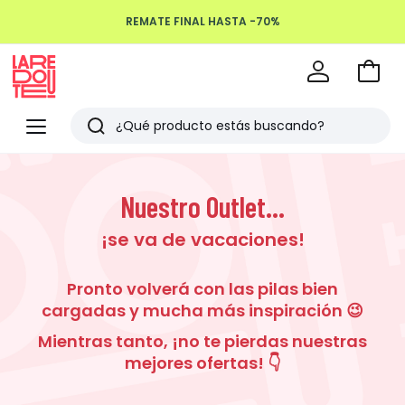
REMATE FINAL HASTA -70%
Ir
a
La
la
Redoute
Menu
Buscar
cesta
Últimos
artículos
Nuestro Outlet...
vistos
¡se va de vacaciones!
Pronto volverá con las pilas bien
cargadas y mucha más inspiración 😉
Mientras tanto, ¡no te pierdas nuestras
mejores ofertas! 👇