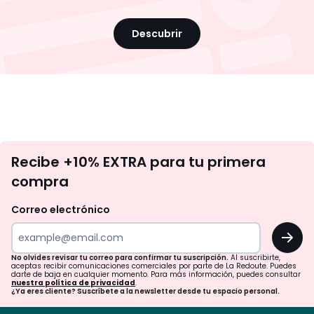
Descubrir
No
Recibe +10% EXTRA para tu primera
te
compra
olvides
revisar
Correo electrónico
tu
OK
correo
para
No olvides revisar tu correo para confirmar tu suscripción.
Al suscribirte,
aceptas recibir comunicaciones comerciales por parte de La Redoute. Puedes
confirmar
darte de baja en cualquier momento. Para más información, puedes consultar
nuestra política de privacidad
.
tu
¿Ya eres cliente? Suscríbete a la newsletter desde tu espacio personal.
suscripción.