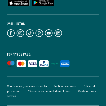
cualquier
momento.
Para
más
24H JUNTOS
información,
puedes
consultar
nuestra
<2>política
FORMAS DE PAGO:
de
privacidad</2>.
Condiciones generales de venta
Politica de cookies
Politica de
privacidad
*Condiciones de la oferta en la web
Gestionar mis
cookies