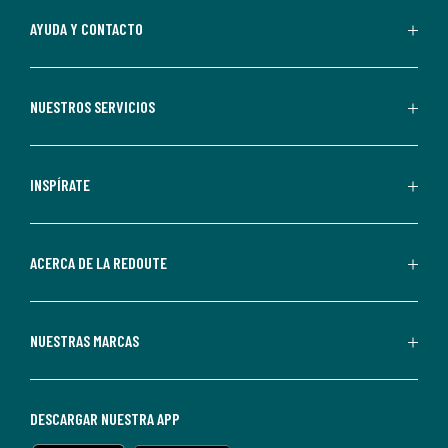
Al
AYUDA Y CONTACTO
suscribirte,
aceptas
recibir
NUESTROS SERVICIOS
comunicaciones
comerciales
personalizadas
INSPÍRATE
por
parte
de
ACERCA DE LA REDOUTE
La
Redoute.
Puedes
NUESTRAS MARCAS
darte
de
baja
DESCARGAR NUESTRA APP
en