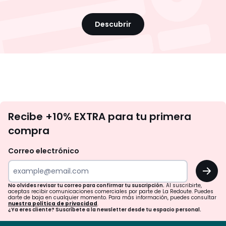
Descubrir
No
Recibe +10% EXTRA para tu primera
te
compra
olvides
revisar
Correo electrónico
tu
OK
correo
para
No olvides revisar tu correo para confirmar tu suscripción.
Al suscribirte,
aceptas recibir comunicaciones comerciales por parte de La Redoute. Puedes
confirmar
darte de baja en cualquier momento. Para más información, puedes consultar
nuestra política de privacidad
.
tu
¿Ya eres cliente? Suscríbete a la newsletter desde tu espacio personal.
suscripción.