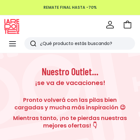
REMATE FINAL HASTA -70%
Devoluciones hasta 100 días
Ir
a
La
la
Redoute
Menu
Buscar
cesta
Últimos
artículos
Nuestro Outlet...
vistos
¡se va de vacaciones!
Pronto volverá con las pilas bien
cargadas y mucha más inspiración 😉
Mientras tanto, ¡no te pierdas nuestras
mejores ofertas! 👇