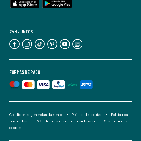
cualquier
momento.
Para
más
24H JUNTOS
información,
puedes
consultar
nuestra
<2>política
FORMAS DE PAGO:
de
privacidad</2>.
Condiciones generales de venta
Politica de cookies
Politica de
privacidad
*Condiciones de la oferta en la web
Gestionar mis
cookies