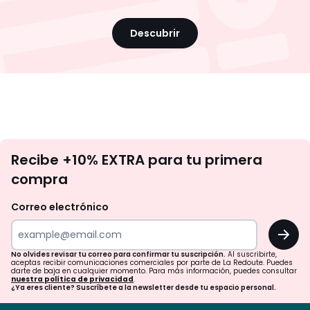
Descubrir
No
Recibe +10% EXTRA para tu primera
te
compra
olvides
revisar
Correo electrónico
tu
OK
correo
para
No olvides revisar tu correo para confirmar tu suscripción.
Al suscribirte,
aceptas recibir comunicaciones comerciales por parte de La Redoute. Puedes
confirmar
darte de baja en cualquier momento. Para más información, puedes consultar
nuestra política de privacidad
.
tu
¿Ya eres cliente? Suscríbete a la newsletter desde tu espacio personal.
suscripción.