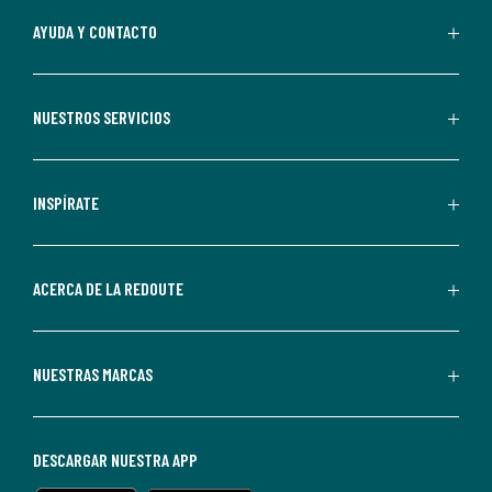
Al
AYUDA Y CONTACTO
suscribirte,
aceptas
recibir
NUESTROS SERVICIOS
comunicaciones
comerciales
personalizadas
INSPÍRATE
por
parte
de
ACERCA DE LA REDOUTE
La
Redoute.
Puedes
NUESTRAS MARCAS
darte
de
baja
DESCARGAR NUESTRA APP
en