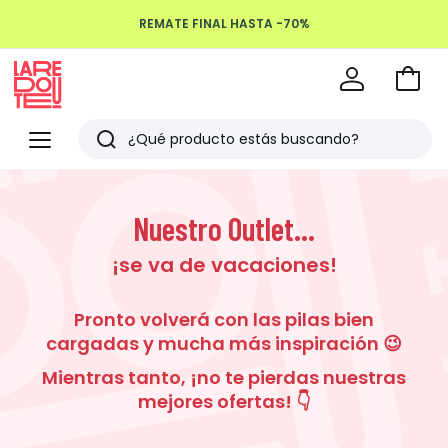
REMATE FINAL HASTA -70%
Devoluciones hasta 100 días
Ir
a
La
la
Redoute
Menu
Buscar
cesta
Últimos
artículos
Nuestro Outlet...
vistos
¡se va de vacaciones!
Pronto volverá con las pilas bien
cargadas y mucha más inspiración 😉
Mientras tanto, ¡no te pierdas nuestras
mejores ofertas! 👇