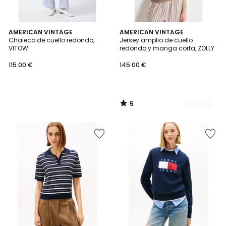
5
AMERICAN VINTAGE
2
AMERICAN VINTAGE
/
Chaleco de cuello redondo,
Jersey amplio de cuello
Colores
5
VITOW
redondo y manga corta, ZOLLY
115.00 €
145.00 €
5
/
5