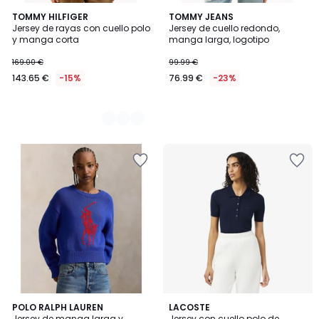
2
TOMMY HILFIGER
TOMMY JEANS
Jersey de rayas con cuello polo
Jersey de cuello redondo,
Colores
y manga corta
manga larga, logotipo
169.00 €
99.99 €
143.65 €
-15%
76.99 €
-23%
5
POLO RALPH LAUREN
LACOSTE
/
Jersey de manga larga y
Jersey con cuello polo de