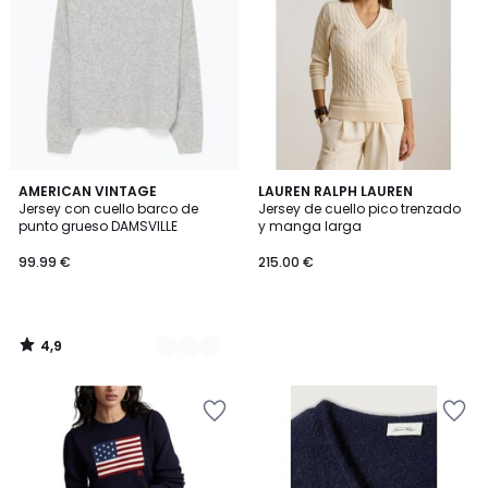
4,9
3
AMERICAN VINTAGE
LAUREN RALPH LAUREN
/ 5
Jersey con cuello barco de
Jersey de cuello pico trenzado
Colores
punto grueso DAMSVILLE
y manga larga
99.99 €
215.00 €
4,9
/
5