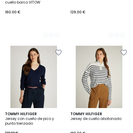
cuello barco VITOW
160.00 €
129.00 €
TOMMY HILFIGER
2
TOMMY HILFIGER
Jersey con cuello de pico y
Jersey de cuello abotonado
Colores
punto trenzado
129.00 €