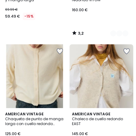
69.99 €
160.00 €
59.49 €
-15%
3,2
/
5
2
5
AMERICAN VINTAGE
4
AMERICAN VINTAGE
/
/
Chaqueta de punto de manga
Chaleco de cuello redondo
Colores
5
5
larga con cuello redondo
EAST
DAMSVILLE
125.00 €
145.00 €