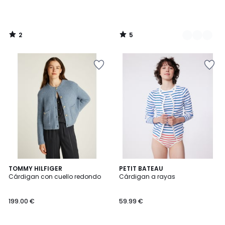
2
5
/
/
5
5
3
TOMMY HILFIGER
PETIT BATEAU
/
Cárdigan con cuello redondo
Cárdigan a rayas
5
199.00 €
59.99 €