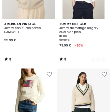
5
5
AMERICAN VINTAGE
2
TOMMY HILFIGER
/
/
Jersey con cuello barco
Jersey de manga larga y
Colores
5
5
DAMSVILLE
cuello de pico
desde
99.99 €
99.99 €
79.99 €
-20%
5
5
/
/
5
5