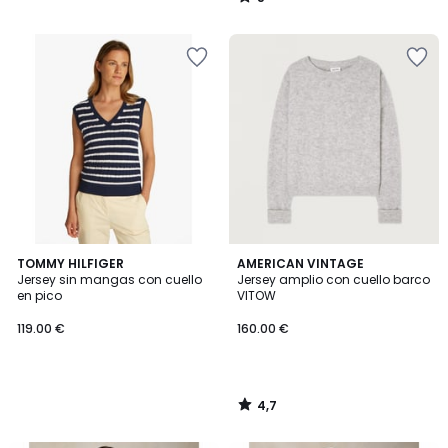
/
5
4,7
TOMMY HILFIGER
AMERICAN VINTAGE
/ 5
Jersey sin mangas con cuello
Jersey amplio con cuello barco
en pico
VITOW
119.00 €
160.00 €
4,7
/
5