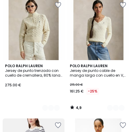
4,9
2
POLO RALPH LAUREN
2
POLO RALPH LAUREN
/ 5
Jersey de punto trenzado con
Jersey de punto cable de
Colores
Colores
cuello de cremallera, 80% lana,
manga larga con cuello en V,
20% cachemira
KIMBERLY
275.00 €
215.00 €
161.25 €
-25%
4,9
/
5