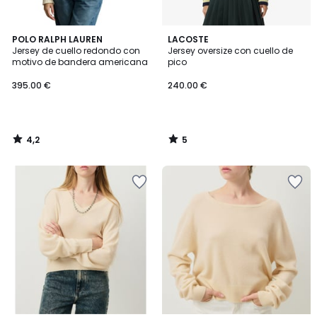
4,2
5
POLO RALPH LAUREN
LACOSTE
/ 5
/
Jersey de cuello redondo con
Jersey oversize con cuello de
5
motivo de bandera americana
pico
395.00 €
240.00 €
4,2
5
/
/
5
5