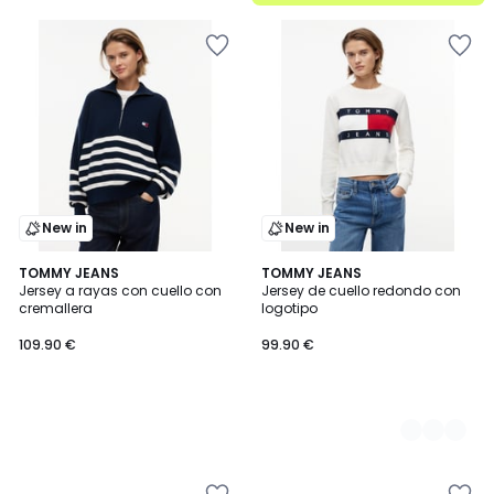
New in
New in
TOMMY JEANS
2
TOMMY JEANS
Jersey a rayas con cuello con
Jersey de cuello redondo con
Colores
cremallera
logotipo
109.90 €
99.90 €