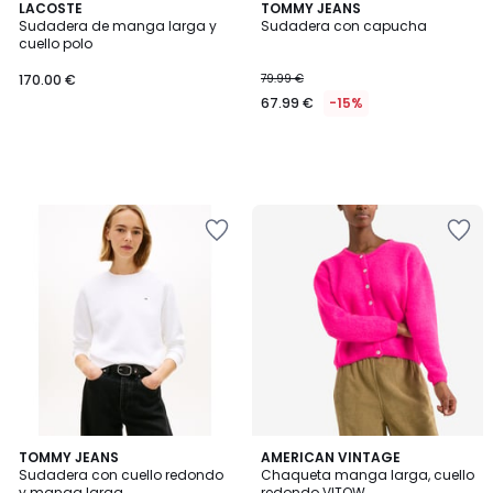
LACOSTE
TOMMY JEANS
Sudadera de manga larga y
Sudadera con capucha
cuello polo
170.00 €
79.99 €
67.99 €
-15%
3,2
TOMMY JEANS
5
AMERICAN VINTAGE
/ 5
Sudadera con cuello redondo
Chaqueta manga larga, cuello
Colores
y manga larga
redondo VITOW