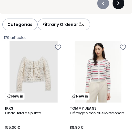
Précédent
Suivan
-
-
défiler
défiler
à
à
Categorías
Filtrar y Ordenar
gauche
droite
179 artículos
New in
New in
IKKS
2
TOMMY JEANS
Chaqueta de punto
Cárdigan con cuello redondo
Colores
155.00
155.00 €
89.90 €
€.