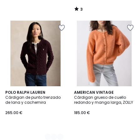
3
/
5
2
POLO RALPH LAUREN
AMERICAN VINTAGE
Cárdigan de punto trenzado
Cárdigan grueso de cuello
Colores
de lana y cachemira
redondo y manga larga, ZOLLY
265.00 €
185.00 €