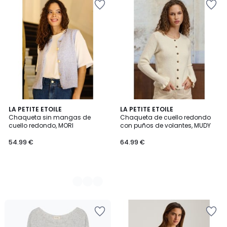
2
LA PETITE ETOILE
LA PETITE ETOILE
Chaqueta sin mangas de
Chaqueta de cuello redondo
Colores
cuello redondo, MORI
con puños de volantes, MUDY
54.99 €
64.99 €