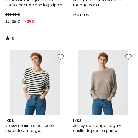
5
cuello redondo con logotipo en
manga corta
la parte delantera
295.00 €
160.00 €
221.25 €
-25%
5
/
5
IKKS
IKKS
Jersey marinero de cuello
Jersey de manga larga y
redondo y mangas
cuello de pico en punto
abotonadas
metalizado