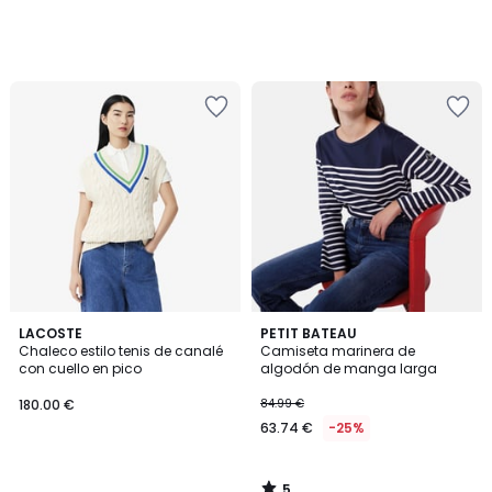
5
LACOSTE
PETIT BATEAU
/
Chaleco estilo tenis de canalé
Camiseta marinera de
5
con cuello en pico
algodón de manga larga
180.00 €
84.99 €
63.74 €
-25%
5