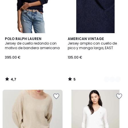
4,7
5
POLO RALPH LAUREN
2
AMERICAN VINTAGE
/ 5
/
Jersey de cuello redondo con
Jersey amplio con cuello de
Colores
5
motivo de bandera americana
pico y manga larga, EAST
395.00 €
135.00 €
4,7
5
/
/
5
5