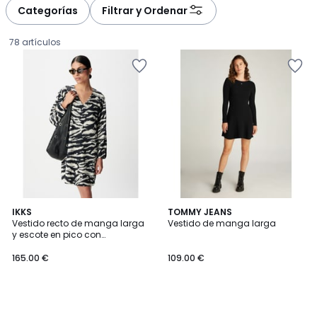
à
à
Categorías
Filtrar y Ordenar
gauche
droite
78 artículos
IKKS
TOMMY JEANS
Vestido recto de manga larga
Vestido de manga larga
y escote en pico con
165.00
estampado de cebra
165.00 €
109.00 €
€.