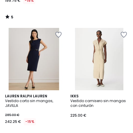
199.75 €
-15%
5
/
5
LAUREN RALPH LAUREN
IKKS
Vestido corto sin mangas,
Vestido camisero sin mangas
JAVILLA
con cinturón
285.00 €
225.00 €
242.25 €
-15%