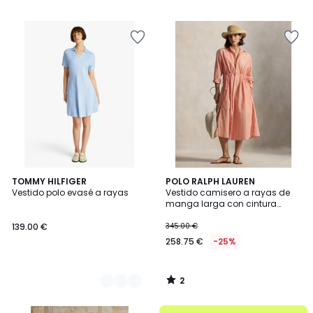
2
2
TOMMY HILFIGER
POLO RALPH LAUREN
/
Vestido polo evasé a rayas
Vestido camisero a rayas de
Colores
5
manga larga con cintura
ajustable
139.00 €
345.00 €
258.75 €
-25%
2
/
5
.