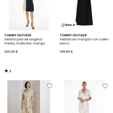
New in
2
TOMMY HILFIGER
TOMMY HILFIGER
/
Vestido polo de longitud
Vestido sin mangas con cuello
5
media, multicolor, manga
barco
corta
200.00 €
149.90 €
2
/
5