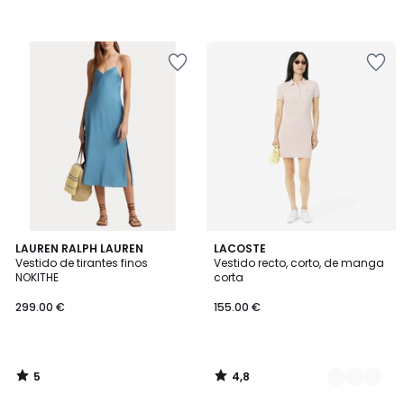
5
4,8
LAUREN RALPH LAUREN
3
LACOSTE
/
/ 5
Vestido de tirantes finos
Vestido recto, corto, de manga
Colores
5
NOKITHE
corta
299.00 €
155.00 €
5
4,8
/
/
5
5