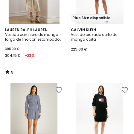
Plus Size disponible
5
LAUREN RALPH LAUREN
CALVIN KLEIN
/
Vestido camisero de manga
Vestido cruzado corto de
5
larga de lino con estampado
manga corta
de flores
395.00 €
229.00 €
304.15 €
-23%
5
/
5