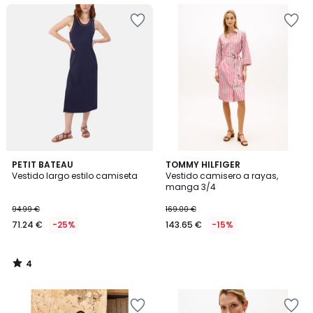
4
PETIT BATEAU
TOMMY HILFIGER
/
Vestido largo estilo camiseta
Vestido camisero a rayas,
5
manga 3/4
94.99 €
169.00 €
71.24 €
-25%
143.65 €
-15%
4
/
5