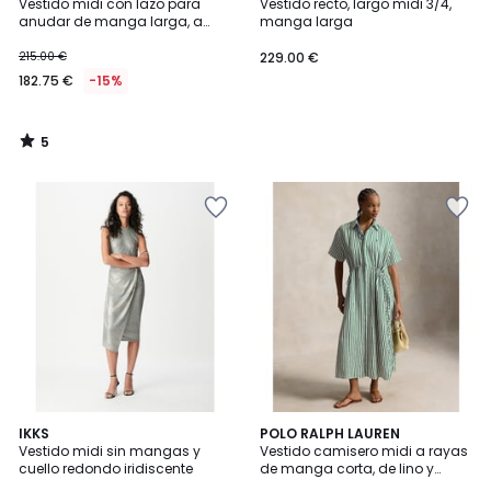
/
Vestido midi con lazo para
Vestido recto, largo midi 3/4,
5
anudar de manga larga, a
manga larga
rayas, VAYRA
215.00 €
229.00 €
182.75 €
-15%
5
/
5
5
4,3
IKKS
POLO RALPH LAUREN
/
/ 5
Vestido midi sin mangas y
Vestido camisero midi a rayas
5
cuello redondo iridiscente
de manga corta, de lino y
algodón