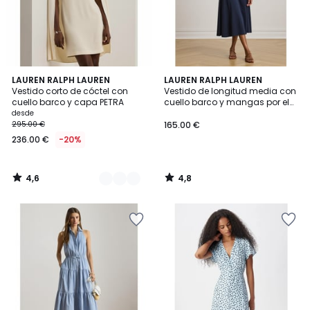
4,6
4,8
2
LAUREN RALPH LAUREN
LAUREN RALPH LAUREN
/ 5
/ 5
Vestido corto de cóctel con
Vestido de longitud media con
Colores
cuello barco y capa PETRA
cuello barco y mangas por el
codo
desde
295.00 €
165.00 €
236.00 €
-20%
4,6
4,8
/
/
5
5