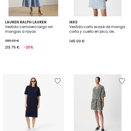
LAUREN RALPH LAUREN
IKKS
Vestido camisero largo sin
Vestido corto evasé de manga
mangas a rayas
corta y cuello en pico, de
lunares
285.00 €
145.00 €
213.75 €
-25%