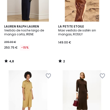
4,8
2
LAUREN RALPH LAUREN
LA PETITE ETOILE
/ 5
/
Vestido de noche largo de
Maxi vestido de satén sin
5
manga corta, IRENE
mangas, ROSILY
295.00 €
149.00 €
250.75 €
-15%
4,8
2
/
/
5
5