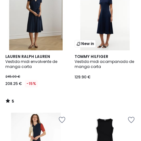
New in
5
LAUREN RALPH LAUREN
TOMMY HILFIGER
/
Vestido midi envolvente de
Vestido midi acampanado de
5
manga corta
manga corta
245.00 €
129.90 €
208.25 €
-15%
5
/
5