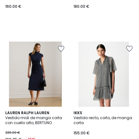
160.00 €
180.00 €
5
LAUREN RALPH LAUREN
IKKS
/
Vestido midi de manga corta
Vestido recto, corto, de manga
5
con cuello alto, BERTUNO
corta
235.00 €
155.00 €