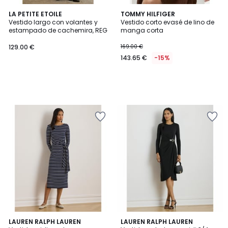
LA PETITE ETOILE
TOMMY HILFIGER
Vestido largo con volantes y
Vestido corto evasé de lino de
estampado de cachemira, REG
manga corta
129.00 €
169.00 €
143.65 €
-15%
5
LAUREN RALPH LAUREN
LAUREN RALPH LAUREN