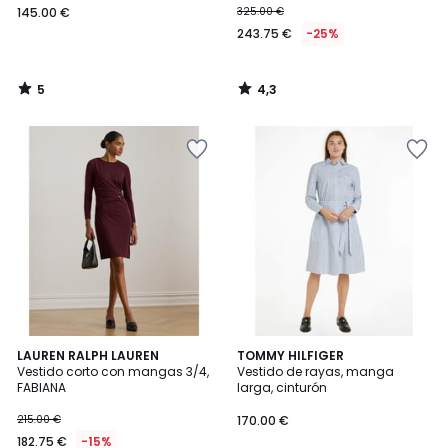
145.00 €
325.00 €
243.75 €
-25%
5
4,3
/
/
5
5
LAUREN RALPH LAUREN
TOMMY HILFIGER
Vestido corto con mangas 3/4,
Vestido de rayas, manga
FABIANA
larga, cinturón
215.00 €
170.00 €
182.75 €
-15%