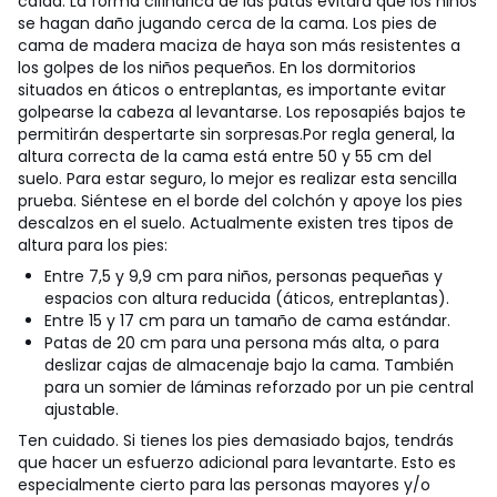
caída. La forma cilíndrica de las patas evitará que los niños
se hagan daño jugando cerca de la cama. Los pies de
cama de madera maciza de haya son más resistentes a
los golpes de los niños pequeños.
En los dormitorios
situados en áticos o entreplantas, es importante evitar
golpearse la cabeza al levantarse. Los reposapiés bajos te
permitirán despertarte sin sorpresas.
Por regla general, la
altura correcta de la cama está entre 50 y 55 cm del
suelo. Para estar seguro, lo mejor es realizar esta sencilla
prueba. Siéntese en el borde del colchón y apoye los pies
descalzos en el suelo. Actualmente existen tres tipos de
altura para los pies:
Entre 7,5 y 9,9 cm para niños, personas pequeñas y
espacios con altura reducida (áticos, entreplantas).
Entre 15 y 17 cm para un tamaño de cama estándar.
Patas de 20 cm para una persona más alta, o para
deslizar cajas de almacenaje bajo la cama. También
para un somier de láminas reforzado por un pie central
ajustable.
Ten cuidado. Si tienes los pies demasiado bajos, tendrás
que hacer un esfuerzo adicional para levantarte. Esto es
especialmente cierto para las personas mayores y/o