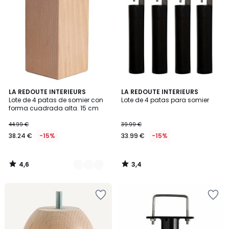
4,6
3,4
3
LA REDOUTE INTERIEURS
LA REDOUTE INTERIEURS
/ 5
/ 5
Lote de 4 patas de somier con
Lote de 4 patas para somier
Colores
forma cuadrada alta. 15 cm
44.99 €
39.99 €
38.24 €
-15%
33.99 €
-15%
4,6
3,4
/
/
5
5