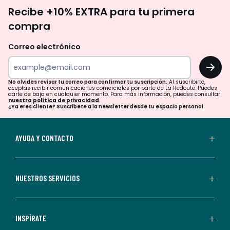
No
Recibe +10% EXTRA para tu primera
te
compra
olvides
revisar
Correo electrónico
tu
OK
correo
para
No olvides revisar tu correo para confirmar tu suscripción.
Al suscribirte,
aceptas recibir comunicaciones comerciales por parte de La Redoute. Puedes
confirmar
darte de baja en cualquier momento. Para más información, puedes consultar
nuestra política de privacidad
.
tu
¿Ya eres cliente? Suscríbete a la newsletter desde tu espacio personal.
suscripción.
Al
AYUDA Y CONTACTO
suscribirte,
aceptas
recibir
NUESTROS SERVICIOS
comunicaciones
comerciales
personalizadas
INSPÍRATE
por