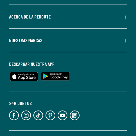
parte
de
ACERCA DE LA REDOUTE
La
Redoute.
Puedes
NUESTRAS MARCAS
darte
de
baja
DESCARGAR NUESTRA APP
en
cualquier
momento.
Para
más
24H JUNTOS
información,
puedes
consultar
nuestra