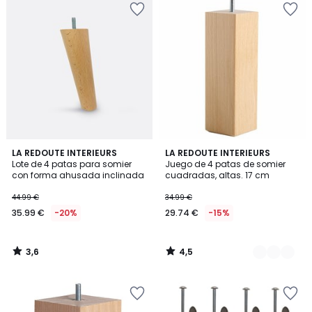
3,6
4,5
LA REDOUTE INTERIEURS
2
LA REDOUTE INTERIEURS
/ 5
/ 5
Lote de 4 patas para somier
Juego de 4 patas de somier
Colores
con forma ahusada inclinada
cuadradas, altas. 17 cm
44.99 €
34.99 €
35.99 €
-20%
29.74 €
-15%
3,6
4,5
/
/
5
5