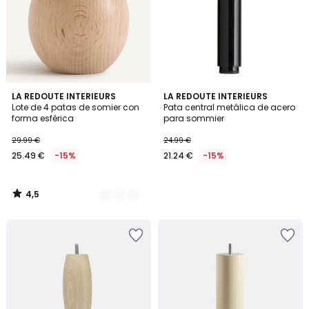
4,5
3
LA REDOUTE INTERIEURS
LA REDOUTE INTERIEURS
/ 5
Lote de 4 patas de somier con
Pata central metálica de acero
Colores
forma esférica
para sommier
29.99 €
24.99 €
25.49 €
-15%
21.24 €
-15%
4,5
/
5