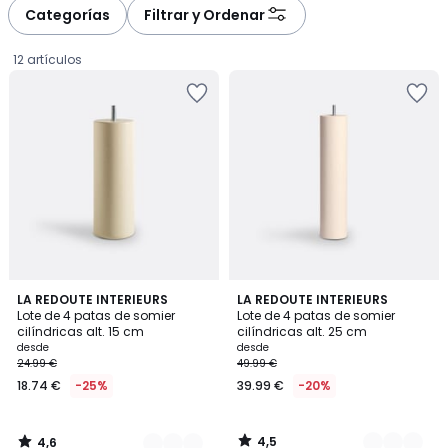
à
à
Categorías
Filtrar y Ordenar
gauche
droite
12 artículos
4,6
4,5
3
LA REDOUTE INTERIEURS
3
LA REDOUTE INTERIEURS
/ 5
/ 5
Lote de 4 patas de somier
Lote de 4 patas de somier
Colores
Colores
cilíndricas alt. 15 cm
cilíndricas alt. 25 cm
Precio
desde
desde
24.99 €
49.99 €
a
18.74 €
-25%
39.99 €
-20%
partir
de
18.74
4,5
4,6