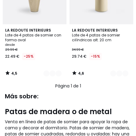
4,5
4,6
2
LA REDOUTE INTERIEURS
3
LA REDOUTE INTERIEURS
/ 5
/ 5
Lote de 4 patas de somier con
Lote de 4 patas de somier
Colores
Colores
forma oval
cilíndricas alt. 20 cm
desde
29.99 €
34.99 €
22.49 €
-25%
29.74 €
-15%
4,5
4,6
/
/
5
5
Página 1 de 1
Más sobre:
Patas de madera o de metal
Venta en línea de patas de somier para apoyar la ropa de
cama y decorar el dormitorio. Patas de somier de madera,
patas de somier cuadradas, redondas u ovaladas: hay una