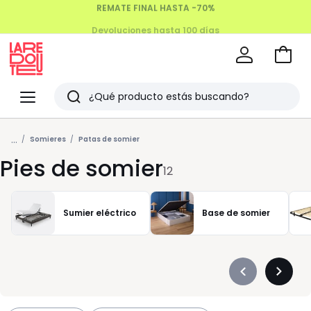
Devoluciones hasta 100 días
Ir
a
La
la
Redoute
Menu
Buscar
cesta
Últimos
...
artículos
Somieres
Patas de somier
Pies de somier
vistos
12
Sumier eléctrico
Base de somier
Précédent
Suivan
-
-
défiler
défiler