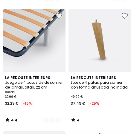
€
/
/
5
5
en
lugar
de
24.99
€
25%
descuento
aplicado.
4,4
4
2
LA REDOUTE INTERIEURS
LA REDOUTE INTERIEURS
/ 5
/
Juego de 4 patas de de somier
Lote de 4 patas para somier
Colores
5
de lamas, altas. 22 cm
con forma ahusada inclinada
desde
37.99 €
49.99 €
32.29 €
-15%
37.49 €
-25%
4,4
4
/
/
5
5